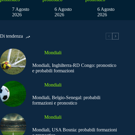
7 Agosto
6 Agosto
6 Agosto
2026
2026
2026
Di tendenza
Mondiali
Mondiali, Inghilterra-RD Congo: pronostico
e probabili formazioni
Mondiali
Mondiali, Belgio-Senegal: probabili
formazioni e pronostico
Mondiali
Mondiali, USA Bosnia: probabili formazioni