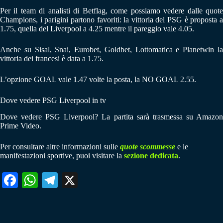
Per il team di analisti di Betflag, come possiamo vedere dalle quote
Champions, i parigini partono favoriti: la vittoria del PSG è proposta a
1.75, quella del Liverpool a 4.25 mentre il pareggio vale 4.05.
Anche su Sisal, Snai, Eurobet, Goldbet, Lottomatica e Planetwin la
vittoria dei francesi è data a 1.75.
L’opzione GOAL vale 1.47 volte la posta, la NO GOAL 2.55.
Dove vedere PSG Liverpool in tv
Dove vedere PSG Liverpool? La partita sarà trasmessa su Amazon
Prime Video.
Per consultare altre informazioni sulle
quote scommesse
e le
manifestazioni sportive, puoi visitare la
sezione dedicata
.
Fa
W
Te
X
ce
ha
le
bo
ts
gr