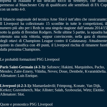
tripletta di Haaland e dal delicato tocco di Semenyo, che hanno
permesso al Manchester City di qualificarsi alle semifinali di FA Cup
con un netto 4-0.
Il bilancio stagionale del tecnico Arne Slot è tutt’altro che rassicurante:
Il Liverpool ha collezionato 15 sconfitte in tutte le competizioni, il
numero più alto per i Reds in una singola stagione dall’annata 2014/15
sotto la guida di Brendan Rodgers. Nelle ultime 5 partite, la squadra ha
ottenuto una sola vittoria, seppur convincente, nella gara di ritorno
degli ottavi di Champions League contro il Galatasaray. Attualmente
quinto in classifica con 49 punti, il Liverpool rischia di rimanere fuori
dalla prossima Champions.
Le probabili formazioni PSG Liverpool
Paris Saint-Germain (4-3-3):
Safonov; Hakimi, Marquinhos, Pacho,
Mendes; Zaire-Emery, Vitinha, Neves; Doue, Dembele, Kvaratskhelia.
Allenatore: Luis Enrique.
Liverpool (4-2-3-1):
Mamardashvili; Frimpong, Konate, Van Dijk,
Kerkez; Gravenberch, Mac Allister; Salah, Szoboszlai, Wirtz; Ekitike.
Allenatore: Slot.
Quote e pronostico PSG Liverpool