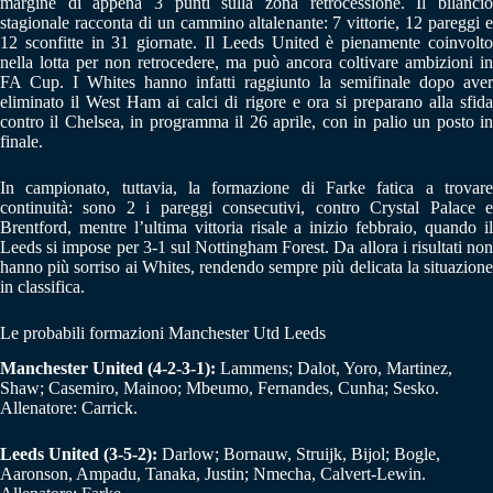
margine di appena 3 punti sulla zona retrocessione. Il bilancio
stagionale racconta di un cammino altalenante: 7 vittorie, 12 pareggi e
12 sconfitte in 31 giornate. Il Leeds United è pienamente coinvolto
nella lotta per non retrocedere, ma può ancora coltivare ambizioni in
FA Cup. I Whites hanno infatti raggiunto la semifinale dopo aver
eliminato il West Ham ai calci di rigore e ora si preparano alla sfida
contro il Chelsea, in programma il 26 aprile, con in palio un posto in
finale.
In campionato, tuttavia, la formazione di Farke fatica a trovare
continuità: sono 2 i pareggi consecutivi, contro Crystal Palace e
Brentford, mentre l’ultima vittoria risale a inizio febbraio, quando il
Leeds si impose per 3-1 sul Nottingham Forest. Da allora i risultati non
hanno più sorriso ai Whites, rendendo sempre più delicata la situazione
in classifica.
Le probabili formazioni Manchester Utd Leeds
Manchester United (4-2-3-1):
Lammens; Dalot, Yoro, Martinez,
Shaw; Casemiro, Mainoo; Mbeumo, Fernandes, Cunha; Sesko.
Allenatore: Carrick.
Leeds United (3-5-2):
Darlow; Bornauw, Struijk, Bijol; Bogle,
Aaronson, Ampadu, Tanaka, Justin; Nmecha, Calvert-Lewin.