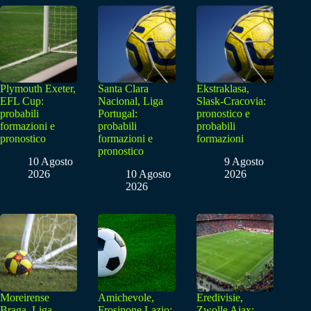
Plymouth Exeter,
Santa Clara
Ekstraklasa,
EFL Cup:
Nacional, Liga
Slask-Cracovia:
probabili
Portugal:
pronostico e
formazioni e
probabili
probabili
pronostico
formazioni e
formazioni
pronostico
10 Agosto
9 Agosto
2026
10 Agosto
2026
2026
Moreirense
Amichevole,
Eredivisie,
Braga, Liga
Frosinone Lazio:
Zwolle Ajax: