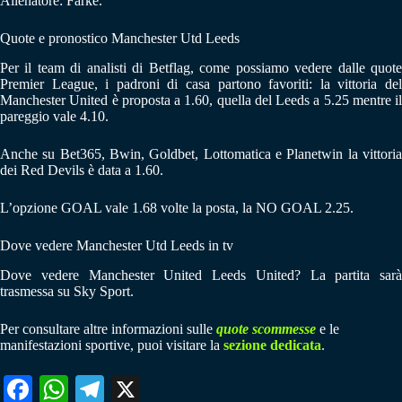
Allenatore: Farke.
Quote e pronostico Manchester Utd Leeds
Per il team di analisti di Betflag, come possiamo vedere dalle quote
Premier League, i padroni di casa partono favoriti: la vittoria del
Manchester United è proposta a 1.60, quella del Leeds a 5.25 mentre il
pareggio vale 4.10.
Anche su Bet365, Bwin, Goldbet, Lottomatica e Planetwin la vittoria
dei Red Devils è data a 1.60.
L’opzione GOAL vale 1.68 volte la posta, la NO GOAL 2.25.
Dove vedere Manchester Utd Leeds in tv
Dove vedere Manchester United Leeds United? La partita sarà
trasmessa su Sky Sport.
Per consultare altre informazioni sulle
quote scommesse
e le
manifestazioni sportive, puoi visitare la
sezione dedicata
.
Fa
W
Te
X