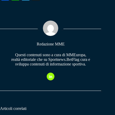
ce
ha
le
bo
ts
gr
ok
A
a
pp
m
Redazione MME
Questi contenuti sono a cura di MMEuropa,
realtà editoriale che su Sportnews.BetFlag cura e
sviluppa contenuti di informazione sportiva.
Articoli correlati