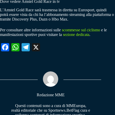
Dove vedere Amstel Gold Race in tv
L’Amstel Gold Race sarà trasmessa in diretta su Eurosport, quindi
potrà essere vista da chi ha l’abbonamento streaming alla piattaforma o
tramite Discovery Plus, Dazn o Hbo Max.
Per consultare altre informazioni sulle
scommesse sul ciclismo
e le
manifestazioni sportive puoi visitare la
sezione dedicata
.
Fa
W
Te
X
ce
ha
le
bo
ts
gr
ok
A
a
pp
m
Redazione MME
Questi contenuti sono a cura di MMEuropa,
realtà editoriale che su Sportnews.BetFlag cura e
sviluppa contenuti di informazione sportiva.