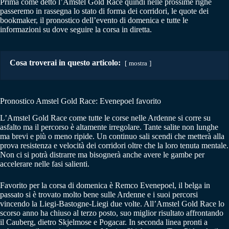
Prima come detto l’Amstel Gold Race quindi nelle prossime righe
passeremo in rassegna lo stato di forma dei corridori, le quote dei
bookmaker, il pronostico dell’evento di domenica e tutte le
informazioni su dove seguire la corsa in diretta.
Cosa troverai in questo articolo:
mostra
Pronostico Amstel Gold Race: Evenepoel favorito
L’Amstel Gold Race come tutte le corse nelle Ardenne si corre su
asfalto ma il percorso è altamente irregolare. Tante salite non lunghe
ma brevi e più o meno ripide. Un continuo sali scendi che metterà alla
prova resistenza e velocità dei corridori oltre che la loro tenuta mentale.
Non ci si potrà distrarre ma bisognerà anche avere le gambe per
accelerare nelle fasi salienti.
Favorito per la corsa di domenica è Remco Evenepoel, il belga in
passato si è trovato molto bene sulle Ardenne e i suoi percorsi
vincendo la Liegi-Bastogne-Liegi due volte. All’Amstel Gold Race lo
scorso anno ha chiuso al terzo posto, suo miglior risultato affrontando
il Cauberg, dietro Skjelmose e Pogacar. In seconda linea pronti a