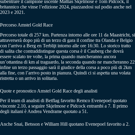
subentrare il campione uscente Mattias Skjelmose e Tom Pidcock, il
britannico che vinse l’edizione 2024, piazzandosi sul podio anche nel
2023 e 2021.
Percorso Amstel Gold Race
Percorso totale di 257 km. Partenza intorno alle ore 11 da Maastricht, si
attraverserà dopo più di un terzo di gara il confine tra Olanda e Belgio
con l’arrivo a Berg en Terblijt intorno alle ore 16:30. Lo storico tratto
di salita che contraddistingue questa corsa è il Cauberg che dovrà
essere scalato tre volte, la prima quando mancheranno ancora
un’ottantina di km al traguardo, la seconda quando ne mancheranno 22
infine un terzo passaggio sarà il giudice della corsa a poco più di 2km
alla fine, con l’arrivo posto in pianura. Quindi ci si aspetta una volata
ristretta o un arrivo in solitaria.
Quote e pronostico Amstel Gold Race degli analisti
Per il team di analisti di Betflag favorito Remco Evenepoel quotato
vincente 2.10, a seguire Skjelmose e Pidcock entrambi a 7. Il primo
degli italiani è Andrea Vendrame quotato a 51.
Anche Snai, Betsson e William Hill quotano Evenepoel favorito a 2.