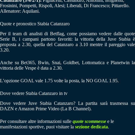
Catanzaro (3-4-2-1):
Pigliacelli; Cassandro, Antonini, Brighenti;
Frosinini, Pompetti, Rispoli, Alesi; Liberali, Di Francesco; Pittarello.
Allenatore: Aquilani.
Quote e pronostico Stabia Catanzaro
Per il team di analisti di Betflag, come possiamo vedere dalle quote
Serie B, i campani partono favoriti: la vittoria della Juve Stabia è
proposta a 2.30, quella del Catanzaro a 3.10 mentre il pareggio vale
3.20.
Anche su Bet365, Bwin, Snai, Goldbet, Lottomatica e Planetwin la
vittoria delle Vespe è data a 2.30.
L’opzione GOAL vale 1.75 volte la posta, la NO GOAL 1.95.
Dove vedere Stabia Catanzaro in tv
Dove vedere Juve Stabia Catanzaro? La partita sarà trasmessa su
DAZN e Amazon Prime Video (La B Channel).
Per consultare altre informazioni sulle
quote scommesse
e le
manifestazioni sportive, puoi visitare la
sezione dedicata
.