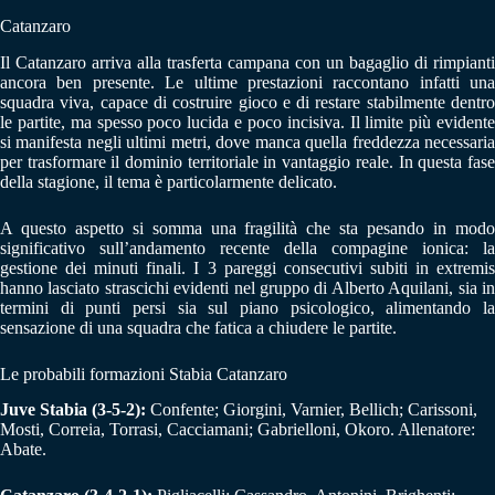
Catanzaro
Il Catanzaro arriva alla trasferta campana con un bagaglio di rimpianti
ancora ben presente. Le ultime prestazioni raccontano infatti una
squadra viva, capace di costruire gioco e di restare stabilmente dentro
le partite, ma spesso poco lucida e poco incisiva. Il limite più evidente
si manifesta negli ultimi metri, dove manca quella freddezza necessaria
per trasformare il dominio territoriale in vantaggio reale. In questa fase
della stagione, il tema è particolarmente delicato.
A questo aspetto si somma una fragilità che sta pesando in modo
significativo sull’andamento recente della compagine ionica: la
gestione dei minuti finali. I 3 pareggi consecutivi subiti in extremis
hanno lasciato strascichi evidenti nel gruppo di Alberto Aquilani, sia in
termini di punti persi sia sul piano psicologico, alimentando la
sensazione di una squadra che fatica a chiudere le partite.
Le probabili formazioni Stabia Catanzaro
Juve Stabia (3-5-2):
Confente; Giorgini, Varnier, Bellich; Carissoni,
Mosti, Correia, Torrasi, Cacciamani; Gabrielloni, Okoro. Allenatore:
Abate.