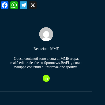
Fa
W
Te
X
ce
ha
le
bo
ts
gr
ok
A
a
pp
m
Redazione MME
Questi contenuti sono a cura di MMEuropa,
realtà editoriale che su Sportnews.BetFlag cura e
sviluppa contenuti di informazione sportiva.