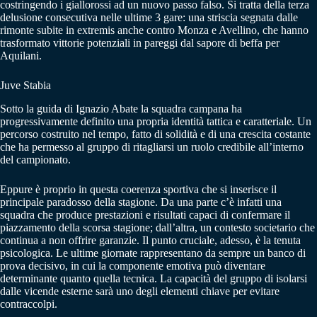
costringendo i giallorossi ad un nuovo passo falso. Si tratta della terza
delusione consecutiva nelle ultime 3 gare: una striscia segnata dalle
rimonte subite in extremis anche contro Monza e Avellino, che hanno
trasformato vittorie potenziali in pareggi dal sapore di beffa per
Aquilani.
Juve Stabia
Sotto la guida di Ignazio Abate la squadra campana ha
progressivamente definito una propria identità tattica e caratteriale. Un
percorso costruito nel tempo, fatto di solidità e di una crescita costante
che ha permesso al gruppo di ritagliarsi un ruolo credibile all’interno
del campionato.
Eppure è proprio in questa coerenza sportiva che si inserisce il
principale paradosso della stagione. Da una parte c’è infatti una
squadra che produce prestazioni e risultati capaci di confermare il
piazzamento della scorsa stagione; dall’altra, un contesto societario che
continua a non offrire garanzie. Il punto cruciale, adesso, è la tenuta
psicologica. Le ultime giornate rappresentano da sempre un banco di
prova decisivo, in cui la componente emotiva può diventare
determinante quanto quella tecnica. La capacità del gruppo di isolarsi
dalle vicende esterne sarà uno degli elementi chiave per evitare
contraccolpi.