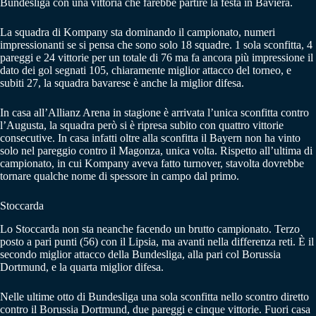
Bundesliga con una vittoria che farebbe partire la festa in Baviera.
La squadra di Kompany sta dominando il campionato, numeri
impressionanti se si pensa che sono solo 18 squadre. 1 sola sconfitta, 4
pareggi e 24 vittorie per un totale di 76 ma fa ancora più impressione il
dato dei gol segnati 105, chiaramente miglior attacco del torneo, e
subiti 27, la squadra bavarese è anche la miglior difesa.
In casa all’Allianz Arena in stagione è arrivata l’unica sconfitta contro
l’Augusta, la squadra però si è ripresa subito con quattro vittorie
consecutive. In casa infatti oltre alla sconfitta il Bayern non ha vinto
solo nel pareggio contro il Magonza, unica volta. Rispetto all’ultima di
campionato, in cui Kompany aveva fatto turnover, stavolta dovrebbe
tornare qualche nome di spessore in campo dal primo.
Stoccarda
Lo Stoccarda non sta neanche facendo un brutto campionato. Terzo
posto a pari punti (56) con il Lipsia, ma avanti nella differenza reti. È il
secondo miglior attacco della Bundesliga, alla pari col Borussia
Dortmund, e la quarta miglior difesa.
Nelle ultime otto di Bundesliga una sola sconfitta nello scontro diretto
contro il Borussia Dortmund, due pareggi e cinque vittorie. Fuori casa