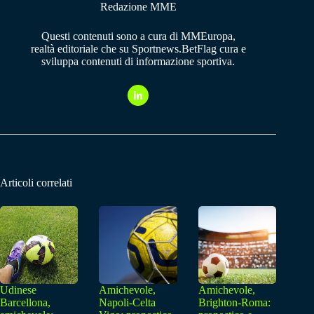
Redazione MME
Questi contenuti sono a cura di MMEuropa,
realtà editoriale che su Sportnews.BetFlag cura e
sviluppa contenuti di informazione sportiva.
Articoli correlati
Udinese
Amichevole,
Amichevole,
Barcellona,
Napoli-Celta
Brighton-Roma: