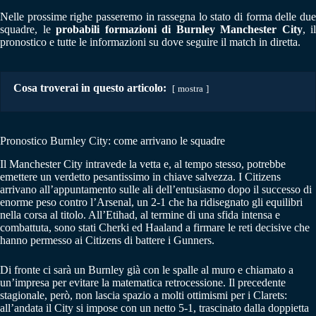
Nelle prossime righe passeremo in rassegna lo stato di forma delle due
squadre, le
probabili formazioni di Burnley Manchester City
, il
pronostico e tutte le informazioni su dove seguire il match in diretta.
Cosa troverai in questo articolo:
mostra
Pronostico Burnley City: come arrivano le squadre
Il Manchester City intravede la vetta e, al tempo stesso, potrebbe
emettere un verdetto pesantissimo in chiave salvezza. I Citizens
arrivano all’appuntamento sulle ali dell’entusiasmo dopo il successo di
enorme peso contro l’Arsenal, un 2-1 che ha ridisegnato gli equilibri
nella corsa al titolo. All’Etihad, al termine di una sfida intensa e
combattuta, sono stati Cherki ed Haaland a firmare le reti decisive che
hanno permesso ai Citizens di battere i Gunners.
Di fronte ci sarà un Burnley già con le spalle al muro e chiamato a
un’impresa per evitare la matematica retrocessione. Il precedente
stagionale, però, non lascia spazio a molti ottimismi per i Clarets:
all’andata il City si impose con un netto 5-1, trascinato dalla doppietta