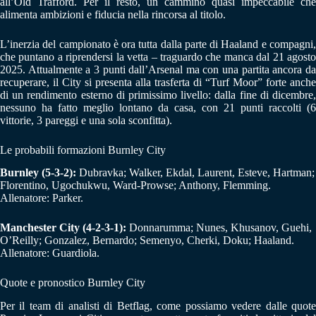
all’Old Trafford. Per il resto, un cammino quasi impeccabile che
alimenta ambizioni e fiducia nella rincorsa al titolo.
L’inerzia del campionato è ora tutta dalla parte di Haaland e compagni,
che puntano a riprendersi la vetta – traguardo che manca dal 21 agosto
2025. Attualmente a 3 punti dall’Arsenal ma con una partita ancora da
recuperare, il City si presenta alla trasferta di “Turf Moor” forte anche
di un rendimento esterno di primissimo livello: dalla fine di dicembre,
nessuno ha fatto meglio lontano da casa, con 21 punti raccolti (6
vittorie, 3 pareggi e una sola sconfitta).
Le probabili formazioni Burnley City
Burnley (5-3-2):
Dubravka; Walker, Ekdal, Laurent, Esteve, Hartman;
Florentino, Ugochukwu, Ward-Prowse; Anthony, Flemming.
Allenatore: Parker.
Manchester City (4-2-3-1):
Donnarumma; Nunes, Khusanov, Guehi,
O’Reilly; Gonzalez, Bernardo; Semenyo, Cherki, Doku; Haaland.
Allenatore: Guardiola.
Quote e pronostico Burnley City
Per il team di analisti di Betflag, come possiamo vedere dalle quote