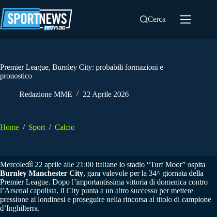
Salta
al
Cerca
contenuto
Premier League, Burnley City: probabili formazioni e
pronostico
Redazione MME
22 Aprile 2026
Home
/
Sport
/
Calcio
Mercoledìì 22 aprile alle 21:00 italiane lo stadio “Turf Moor” ospita
Burnley Manchester City
, gara valevole per la 34^ giornata della
Premier League. Dopo l’importantissima vittoria di domenica contro
l’Arsenal capolista, il City punta a un altro successo per mettere
pressione ai londinesi e proseguire nella rincorsa al titolo di campione
d’Inghilterra.