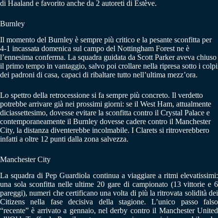
di Haaland e favorito anche da 2 autoreti di Estève.
Burnley
Il momento del Burnley è sempre più critico e la pesante sconfitta per
4-1 incassata domenica sul campo del Nottingham Forest ne è
l’ennesima conferma. La squadra guidata da Scott Parker aveva chiuso
il primo tempo in vantaggio, salvo poi crollare nella ripresa sotto i colpi
dei padroni di casa, capaci di ribaltare tutto nell’ultima mezz’ora.
Lo spettro della retrocessione si fa sempre più concreto. Il verdetto
potrebbe arrivare già nei prossimi giorni: se il West Ham, attualmente
diciassettesimo, dovesse evitare la sconfitta contro il Crystal Palace e
contemporaneamente il Burnley dovesse cadere contro il Manchester
City, la distanza diventerebbe incolmabile. I Clarets si ritroverebbero
infatti a oltre 12 punti dalla zona salvezza.
Manchester City
La squadra di Pep Guardiola continua a viaggiare a ritmi elevatissimi:
una sola sconfitta nelle ultime 20 gare di campionato (13 vittorie e 6
pareggi), numeri che certificano una volta di più la ritrovata solidità dei
Citizens nella fase decisiva della stagione. L’unico passo falso
“recente” è arrivato a gennaio, nel derby contro il Manchester United