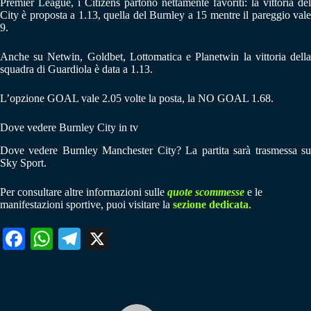
Premier League, i Citizens partono nettamente favoriti: la vittoria del
City è proposta a 1.13, quella del Burnley a 15 mentre il pareggio vale
9.
Anche su Netwin, Goldbet, Lottomatica e Planetwin la vittoria della
squadra di Guardiola è data a 1.13.
L’opzione GOAL vale 2.05 volte la posta, la NO GOAL 1.68.
Dove vedere Burnley City in tv
Dove vedere Burnley Manchester City? La partita sarà trasmessa su
Sky Sport.
Per consultare altre informazioni sulle
quote scommesse
e le
manifestazioni sportive, puoi visitare la
sezione dedicata
.
Fa
W
Te
X
ce
ha
le
bo
ts
gr
ok
A
a