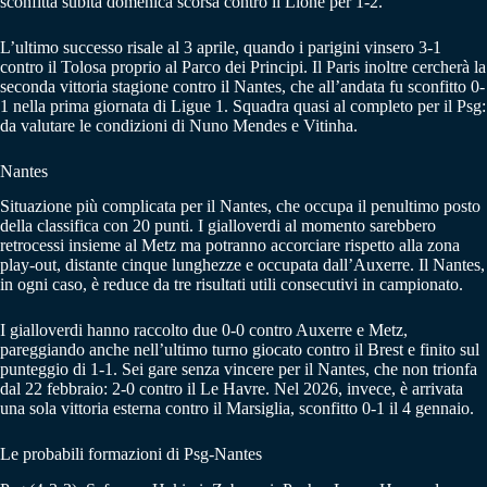
sconfitta subita domenica scorsa contro il Lione per 1-2.
L’ultimo successo risale al 3 aprile, quando i parigini vinsero 3-1
contro il Tolosa proprio al Parco dei Principi. Il Paris inoltre cercherà la
seconda vittoria stagione contro il Nantes, che all’andata fu sconfitto 0-
1 nella prima giornata di Ligue 1. Squadra quasi al completo per il Psg:
da valutare le condizioni di Nuno Mendes e Vitinha.
Nantes
Situazione più complicata per il Nantes, che occupa il penultimo posto
della classifica con 20 punti. I gialloverdi al momento sarebbero
retrocessi insieme al Metz ma potranno accorciare rispetto alla zona
play-out, distante cinque lunghezze e occupata dall’Auxerre. Il Nantes,
in ogni caso, è reduce da tre risultati utili consecutivi in campionato.
I gialloverdi hanno raccolto due 0-0 contro Auxerre e Metz,
pareggiando anche nell’ultimo turno giocato contro il Brest e finito sul
punteggio di 1-1. Sei gare senza vincere per il Nantes, che non trionfa
dal 22 febbraio: 2-0 contro il Le Havre. Nel 2026, invece, è arrivata
una sola vittoria esterna contro il Marsiglia, sconfitto 0-1 il 4 gennaio.
Le probabili formazioni di Psg-Nantes