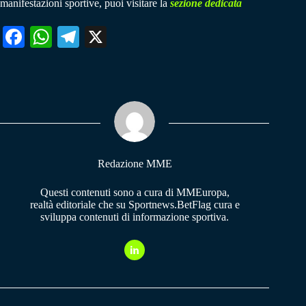
manifestazioni sportive, puoi visitare la
sezione dedicata
Fa
W
Te
X
ce
ha
le
bo
ts
gr
ok
A
a
pp
m
Redazione MME
Questi contenuti sono a cura di MMEuropa,
realtà editoriale che su Sportnews.BetFlag cura e
sviluppa contenuti di informazione sportiva.