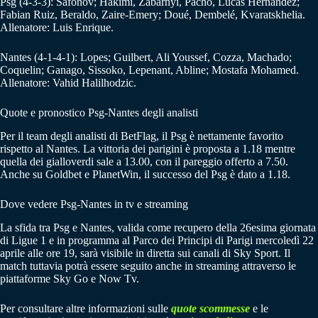
Psg (4-3-3): Safonov; Hakimi, Zabarnyi, Pacho, Lucas Hernandez;
Fabian Ruiz, Beraldo, Zaire-Emery; Doué, Dembelé, Kvaratskhelia.
Allenatore: Luis Enrique.
Nantes (4-1-4-1): Lopes; Guilbert, Ali Youssef, Cozza, Machado;
Coquelin; Ganago, Sissoko, Lepenant, Abline; Mostafa Mohamed.
Allenatore: Vahid Halilhodzic.
Quote e pronostico Psg-Nantes degli analisti
Per il team degli analisti di BetFlag, il Psg è nettamente favorito
rispetto al Nantes. La vittoria dei parigini è proposta a 1.18 mentre
quella dei gialloverdi sale a 13.00, con il pareggio offerto a 7.50.
Anche su Goldbet e PlanetWin, il successo del Psg è dato a 1.18.
Dove vedere Psg-Nantes in tv e streaming
La sfida tra Psg e Nantes, valida come recupero della 26esima giornata
di Ligue 1 e in programma al Parco dei Principi di Parigi mercoledì 22
aprile alle ore 19, sarà visibile in diretta sui canali di Sky Sport. Il
match tuttavia potrà essere seguito anche in streaming attraverso le
piattaforme Sky Go e Now Tv.
Per consultare altre informazioni sulle
quote scommesse
e le