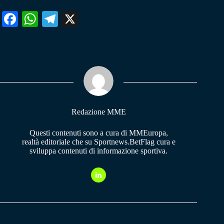
Fa
W
Te
X
ce
ha
le
bo
ts
gr
ok
A
a
pp
m
Redazione MME
Questi contenuti sono a cura di MMEuropa,
realtà editoriale che su Sportnews.BetFlag cura e
sviluppa contenuti di informazione sportiva.