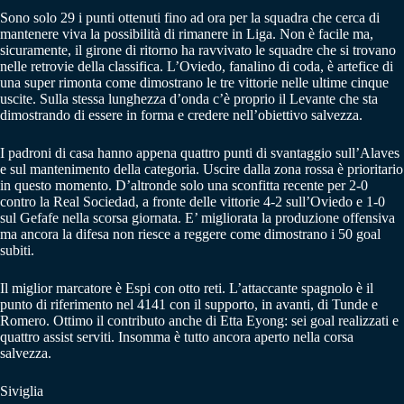
Sono solo 29 i punti ottenuti fino ad ora per la squadra che cerca di
mantenere viva la possibilità di rimanere in Liga. Non è facile ma,
sicuramente, il girone di ritorno ha ravvivato le squadre che si trovano
nelle retrovie della classifica. L’Oviedo, fanalino di coda, è artefice di
una super rimonta come dimostrano le tre vittorie nelle ultime cinque
uscite. Sulla stessa lunghezza d’onda c’è proprio il Levante che sta
dimostrando di essere in forma e credere nell’obiettivo salvezza.
I padroni di casa hanno appena quattro punti di svantaggio sull’Alaves
e sul mantenimento della categoria. Uscire dalla zona rossa è prioritario
in questo momento. D’altronde solo una sconfitta recente per 2-0
contro la Real Sociedad, a fronte delle vittorie 4-2 sull’Oviedo e 1-0
sul Gefafe nella scorsa giornata. E’ migliorata la produzione offensiva
ma ancora la difesa non riesce a reggere come dimostrano i 50 goal
subiti.
Il miglior marcatore è Espi con otto reti. L’attaccante spagnolo è il
punto di riferimento nel 4141 con il supporto, in avanti, di Tunde e
Romero. Ottimo il contributo anche di Etta Eyong: sei goal realizzati e
quattro assist serviti. Insomma è tutto ancora aperto nella corsa
salvezza.
Siviglia