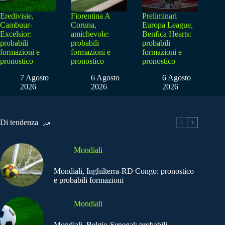
Eredivisie,
Fiorentina A
Preliminari
Cambuur-
Coruna,
Europa League,
Excelsior:
amichevole:
Benfica Hearts:
probabili
probabili
probabili
formazioni e
formazioni e
formazioni e
pronostico
pronostico
pronostico
7 Agosto
6 Agosto
6 Agosto
2026
2026
2026
Di tendenza
Mondiali
Mondiali, Inghilterra-RD Congo: pronostico
e probabili formazioni
Mondiali
Mondiali, Belgio-Senegal: probabili