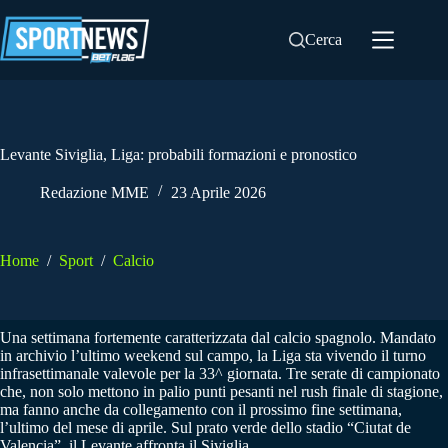
Salta
al
Cerca
contenuto
Levante Siviglia, Liga: probabili formazioni e pronostico
Redazione MME
23 Aprile 2026
Home
/
Sport
/
Calcio
Una settimana fortemente caratterizzata dal calcio spagnolo. Mandato
in archivio l’ultimo weekend sul campo, la Liga sta vivendo il turno
infrasettimanale valevole per la 33^ giornata. Tre serate di campionato
che, non solo mettono in palio punti pesanti nel rush finale di stagione,
ma fanno anche da collegamento con il prossimo fine settimana,
l’ultimo del mese di aprile. Sul prato verde dello stadio “Ciutat de
Valencia”, il Levante affronta il Siviglia.