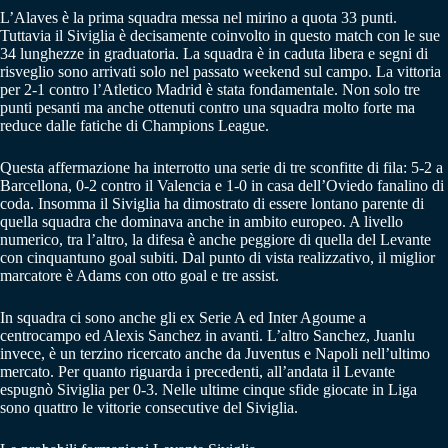
L’Alaves è la prima squadra messa nel mirino a quota 33 punti.
Tuttavia il Siviglia è decisamente coinvolto in questo match con le sue
34 lunghezze in graduatoria. La squadra è in caduta libera e segni di
risveglio sono arrivati solo nel passato weekend sul campo. La vittoria
per 2-1 contro l’Atletico Madrid è stata fondamentale. Non solo tre
punti pesanti ma anche ottenuti contro una squadra molto forte ma
reduce dalle fatiche di Champions League.
Questa affermazione ha interrotto una serie di tre sconfitte di fila: 5-2 a
Barcellona, 0-2 contro il Valencia e 1-0 in casa dell’Oviedo fanalino di
coda. Insomma il Siviglia ha dimostrato di essere lontano parente di
quella squadra che dominava anche in ambito europeo. A livello
numerico, tra l’altro, la difesa è anche peggiore di quella del Levante
con cinquantuno goal subiti. Dal punto di vista realizzativo, il miglior
marcatore è Adams con otto goal e tre assist.
In squadra ci sono anche gli ex Serie A ed Inter Agoume a
centrocampo ed Alexis Sanchez in avanti. L’altro Sanchez, Juanlu
invece, è un terzino ricercato anche da Juventus e Napoli nell’ultimo
mercato. Per quanto riguarda i precedenti, all’andata il Levante
espugnò Siviglia per 0-3. Nelle ultime cinque sfide giocate in Liga
sono quattro le vittorie consecutive del Siviglia.