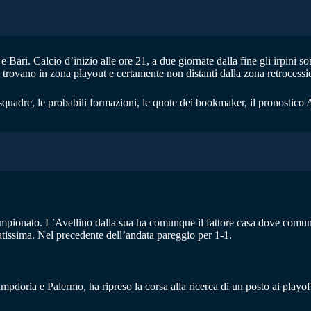
e Bari. Calcio d’inizio alle ore 21, a due giornate dalla fine gli irpini
 trovano in zona playout e certamente non distanti dalla zona retrocessio
quadre, le probabili formazioni, le quote dei bookmaker, il pronostico Av
campionato. L’Avellino dalla sua ha comunque il fattore casa dove comunqu
latissima. Nel precedente dell’andata pareggio per 1-1.
mpdoria e Palermo, ha ripreso la corsa alla ricerca di un posto ai playo