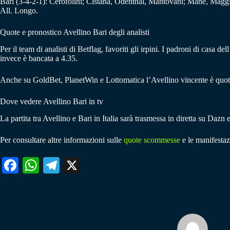
Bari (3-4-2-1): Cerofolini; Cistana, Odenthal, Mantovani; Mane, Maggi
All. Longo.
Quote e pronostico Avellino Bari degli analisti
Per il team di analisti di Betflag, favoriti gli irpini. I padroni di casa d
invece è bancata a 4.35.
Anche su GoldBet, PlanetWin e Lottomatica l’Avellino vincente è quot
Dove vedere Avellino Bari in tv
La partita tra Avellino e Bari in Italia sarà trasmessa in diretta su Daz
Per consultare altre informazioni sulle
quote scommesse
e le manifestaz
Fa
W
Te
X
ce
ha
le
bo
ts
gr
ok
A
a