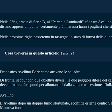
Nella 36ª giornata di Serie B, al “Partenio Lombardi” sfida tra Avellino 
distano appena un punto, certamente più interessa hann i pugliesi che si
Nelle prossime righe passeremo in rassegna lo stato di forma delle due s
Cosa troverai in questo articolo:
mostra
Pronostico Avellino Bari: come arrivano le squadre
Di fronte, seppur con due obiettivi diversi, le due peggiori difese del 
deve tornare a fare punti per allontanarsi dalla zona retrocessione affol
Avellino
L’Avellino dopo un doppio turno sfortunato, sconfitte esterne contro Sa
Mantova fuori.