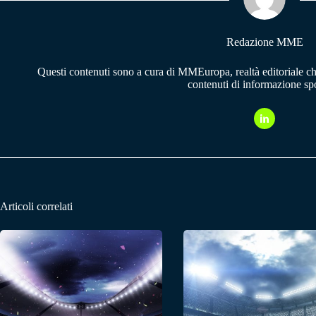
pp
m
Redazione MME
Questi contenuti sono a cura di MMEuropa, realtà editoriale c
contenuti di informazione spo
Articoli correlati