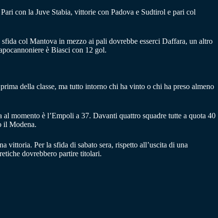
 Pari con la Juve Stabia, vittorie con Padova e Sudtirol e pari col
a sfida col Mantova in mezzo ai pali dovrebbe esserci Daffara, un altro
capocannoniere è Biasci con 12 gol.
 prima della classe, ma tutto intorno chi ha vinto o chi ha preso almeno
va al momento è l’Empoli a 37. Davanti quattro squadre tutte a quota 40
ro il Modena.
vittoria. Per la sfida di sabato sera, rispetto all’uscita di una
etiche dovrebbero partire titolari.