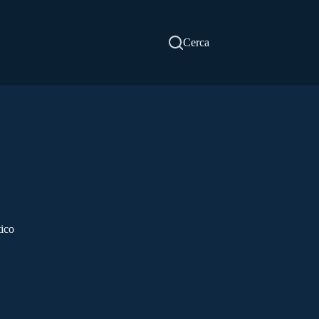
Cerca
tico