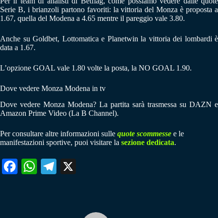
Per il team di analisti di Betflag, come possiamo vedere dalle quote
Serie B, i brianzoli partono favoriti: la vittoria del Monza è proposta a
1.67, quella del Modena a 4.65 mentre il pareggio vale 3.80.
Anche su Goldbet, Lottomatica e Planetwin la vittoria dei lombardi è
data a 1.67.
L’opzione GOAL vale 1.80 volte la posta, la NO GOAL 1.90.
Dove vedere Monza Modena in tv
Dove vedere Monza Modena? La partita sarà trasmessa su DAZN e
Amazon Prime Video (La B Channel).
Per consultare altre informazioni sulle
quote scommesse
e le
manifestazioni sportive, puoi visitare la
sezione dedicata
.
Fa
W
Te
X
ce
ha
le
bo
ts
gr
ok
A
a