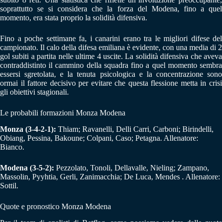
soprattutto se si considera che la forza del Modena, fino a quel
momento, era stata proprio la solidità difensiva.
Fino a poche settimane fa, i canarini erano tra le migliori difese del
campionato. Il calo della difesa emiliana è evidente, con una media di 2
gol subiti a partita nelle ultime 4 uscite. La solidità difensiva che aveva
contraddistinto il cammino della squadra fino a quel momento sembra
essersi sgretolata, e la tenuta psicologica e la concentrazione sono
ormai il fattore decisivo per evitare che questa flessione metta in crisi
gli obiettivi stagionali.
Le probabili formazioni Monza Modena
Monza (3-4-2-1):
Thiam; Ravanelli, Delli Carri, Carboni; Birindelli,
Obiang, Pessina, Bakoune; Colpani, Caso; Petagna. Allenatore:
Bianco.
Modena (3-5-2):
Pezzolato, Tonoli, Dellavalle, Nieling; Zampano,
Massolin, Pyyhtia, Gerli, Zanimacchia; De Luca, Mendes . Allenatore:
Sottil.
Quote e pronostico Monza Modena