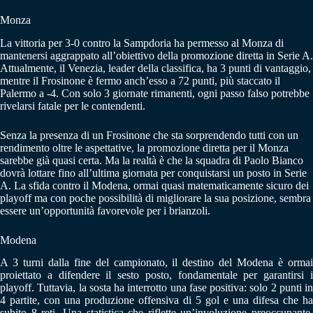
Monza
La vittoria per 3-0 contro la Sampdoria ha permesso al Monza di
mantenersi aggrappato all’obiettivo della promozione diretta in Serie A.
Attualmente, il Venezia, leader della classifica, ha 3 punti di vantaggio,
mentre il Frosinone è fermo anch’esso a 72 punti, più staccato il
Palermo a -4. Con solo 3 giornate rimanenti, ogni passo falso potrebbe
rivelarsi fatale per le contendenti.
Senza la presenza di un Frosinone che sta sorprendendo tutti con un
rendimento oltre le aspettative, la promozione diretta per il Monza
sarebbe già quasi certa. Ma la realtà è che la squadra di Paolo Bianco
dovrà lottare fino all’ultima giornata per conquistarsi un posto in Serie
A. La sfida contro il Modena, ormai quasi matematicamente sicuro dei
playoff ma con poche possibilità di migliorare la sua posizione, sembra
essere un’opportunità favorevole per i brianzoli.
Modena
A 3 turni dalla fine del campionato, il destino del Modena è ormai
proiettato a difendere il sesto posto, fondamentale per garantirsi i
playoff. Tuttavia, la sosta ha interrotto una fase positiva: solo 2 punti in
4 partite, con una produzione offensiva di 5 gol e una difesa che ha
subito 8 reti. Una statistica che riflette un’involuzione preoccupante,