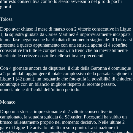
d’arresto consecutiva contro lo stesso avversario nel giro di pochi
giorni.
Tolosa
Dopo aver chiuso il mese di marzo con 2 vittorie consecutive in Ligue
1, la squadra guidata da Carles Martinez è improvvisamente incappata
in una fase negativa che ha ribaltato il momento stagionale. Il Tolosa si
presenta a questo appuntamento con una striscia aperta di 4 sconfitte
consecutive tra tutte le competizioni, un trend che ha inevitabilmente
incrinato le certezze costruite nelle settimane precedenti.
Con 4 giornate ancora da disputare, il club della Garonna è comunque
a 5 punti dal raggiungere il totale complessivo della passata stagione in
Ligue 1 (42 punti), un traguardo che fotografa la possibilità di chiudere
comunque con un bilancio migliore rispetto al recente passato,
nonostante le difficoltà dell’ultimo periodo.
Monaco
Dopo una striscia impressionante di 7 vittorie consecutive in
campionato, la squadra guidata da Sébastien Pocognoli ha subito un
brusco rallentamento proprio nel momento decisivo. Nelle ultime 2
gare di Ligue 1 è arrivato infatti un solo punto. La situazione di
classifica resta comunque apertissima, ma meno favorevole: la squadra