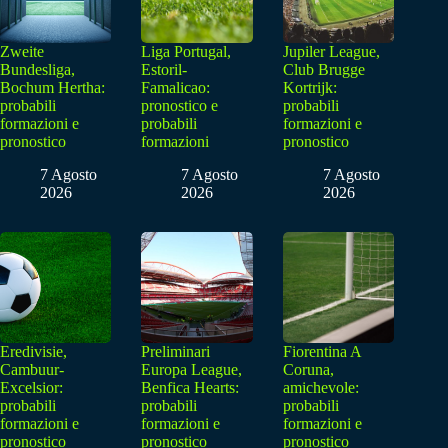
Zweite
Liga Portugal,
Jupiler League,
Bundesliga,
Estoril-
Club Brugge
Bochum Hertha:
Famalicao:
Kortrijk:
probabili
pronostico e
probabili
formazioni e
probabili
formazioni e
pronostico
formazioni
pronostico
7 Agosto
7 Agosto
7 Agosto
2026
2026
2026
Eredivisie,
Preliminari
Fiorentina A
Cambuur-
Europa League,
Coruna,
Excelsior:
Benfica Hearts:
amichevole:
probabili
probabili
probabili
formazioni e
formazioni e
formazioni e
pronostico
pronostico
pronostico