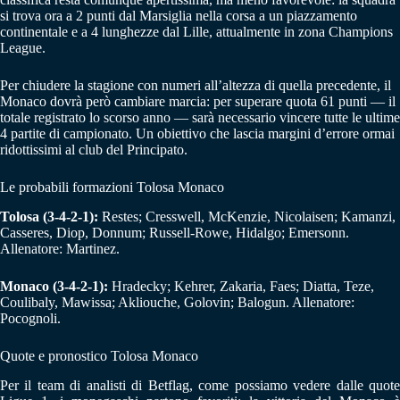
si trova ora a 2 punti dal Marsiglia nella corsa a un piazzamento
continentale e a 4 lunghezze dal Lille, attualmente in zona Champions
League.
Per chiudere la stagione con numeri all’altezza di quella precedente, il
Monaco dovrà però cambiare marcia: per superare quota 61 punti — il
totale registrato lo scorso anno — sarà necessario vincere tutte le ultime
4 partite di campionato. Un obiettivo che lascia margini d’errore ormai
ridottissimi al club del Principato.
Le probabili formazioni Tolosa Monaco
Tolosa (3-4-2-1):
Restes; Cresswell, McKenzie, Nicolaisen; Kamanzi,
Casseres, Diop, Donnum; Russell-Rowe, Hidalgo; Emersonn.
Allenatore: Martinez.
Monaco (3-4-2-1):
Hradecky; Kehrer, Zakaria, Faes; Diatta, Teze,
Coulibaly, Mawissa; Akliouche, Golovin; Balogun. Allenatore:
Pocognoli.
Quote e pronostico Tolosa Monaco
Per il team di analisti di Betflag, come possiamo vedere dalle quote