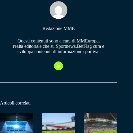
ok
A
a
pp
m
Redazione MME
Questi contenuti sono a cura di MMEuropa,
realtà editoriale che su Sportnews.BetFlag cura e
sviluppa contenuti di informazione sportiva.
Articoli correlati