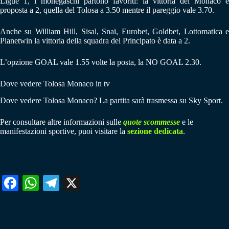
Ligue 1, i monegaschi partono favoriti: la vittoria del Monaco è
proposta a 2, quella del Tolosa a 3.50 mentre il pareggio vale 3.70.
Anche su William Hill, Sisal, Snai, Eurobet, Goldbet, Lottomatica e
Planetwin la vittoria della squadra del Principato è data a 2.
L’opzione GOAL vale 1.55 volte la posta, la NO GOAL 2.30.
Dove vedere Tolosa Monaco in tv
Dove vedere Tolosa Monaco? La partita sarà trasmessa su Sky Sport.
Per consultare altre informazioni sulle
quote scommesse
e le
manifestazioni sportive, puoi visitare la
sezione dedicata
.
Fa
W
Te
X
ce
ha
le
bo
ts
gr