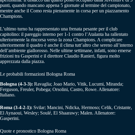
punti, quando mancano appena 5 giornate al termine del campionato,
mentre anche il Como resta pienamente in corsa per un piazzamento
Champions.
L’ultimo turno ha rappresentato una frenata pesante per il club
capitolino: il pareggio interno per 1-1 contro l’Atalanta ha rallentato
ulteriormente la rincorsa verso la zona Champions. A complicare
ulteriormente il quadro è anche il clima tutt’altro che sereno all’interno
dell’ambiente giallorosso. Nelle ultime settimane, infatti, sono emerse
frizioni tra Gasperini e il direttore Claudio Ranieri, figura molto
apprezzata dalla piazza.
Le probabili formazioni Bologna Roma
Bologna (4-3-3):
Ravaglia; Joao Mario, Vitik, Lucumi, Miranda;
Ferguson, Freuler, Pobega; Orsolini, Castro, Rowe. Allenatore:
Italiano.
Roma (3-4-2-1):
Svilar; Mancini, Ndicka, Hermoso; Celik, Cristante,
El Aynaoui, Wesley; Soulé, El Shaarawy; Malen. Allenatore:
Gasperini.
Quote e pronostico Bologna Roma