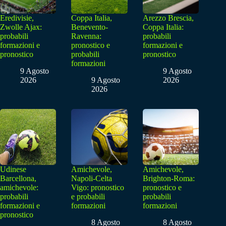
Eredivisie,
Coppa Italia,
Arezzo Brescia,
Zwolle Ajax:
Benevento-
Coppa Italia:
probabili
Ravenna:
probabili
formazioni e
pronostico e
formazioni e
pronostico
probabili
pronostico
formazioni
9 Agosto
9 Agosto
2026
9 Agosto
2026
2026
Udinese
Amichevole,
Amichevole,
Barcellona,
Napoli-Celta
Brighton-Roma:
amichevole:
Vigo: pronostico
pronostico e
probabili
e probabili
probabili
formazioni e
formazioni
formazioni
pronostico
8 Agosto
8 Agosto