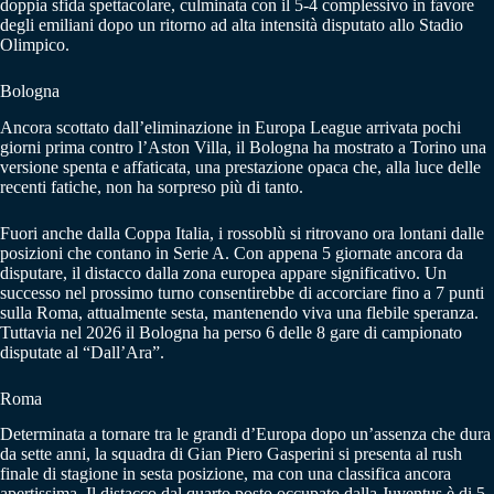
doppia sfida spettacolare, culminata con il 5-4 complessivo in favore
degli emiliani dopo un ritorno ad alta intensità disputato allo Stadio
Olimpico.
Bologna
Ancora scottato dall’eliminazione in Europa League arrivata pochi
giorni prima contro l’Aston Villa, il Bologna ha mostrato a Torino una
versione spenta e affaticata, una prestazione opaca che, alla luce delle
recenti fatiche, non ha sorpreso più di tanto.
Fuori anche dalla Coppa Italia, i rossoblù si ritrovano ora lontani dalle
posizioni che contano in Serie A. Con appena 5 giornate ancora da
disputare, il distacco dalla zona europea appare significativo. Un
successo nel prossimo turno consentirebbe di accorciare fino a 7 punti
sulla Roma, attualmente sesta, mantenendo viva una flebile speranza.
Tuttavia nel 2026 il Bologna ha perso 6 delle 8 gare di campionato
disputate al “Dall’Ara”.
Roma
Determinata a tornare tra le grandi d’Europa dopo un’assenza che dura
da sette anni, la squadra di Gian Piero Gasperini si presenta al rush
finale di stagione in sesta posizione, ma con una classifica ancora
apertissima. Il distacco dal quarto posto occupato dalla Juventus è di 5