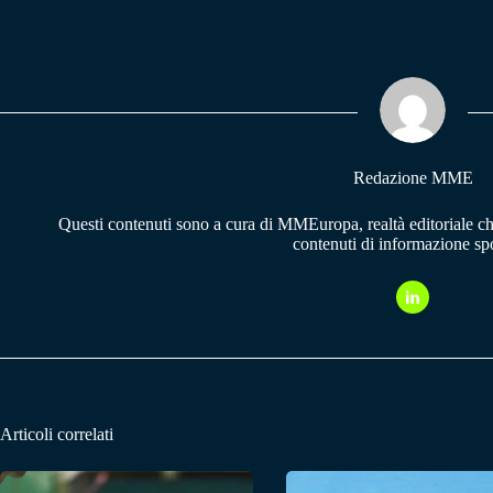
ce
ha
le
bo
ts
gr
ok
A
a
pp
m
Redazione MME
Questi contenuti sono a cura di MMEuropa, realtà editoriale c
contenuti di informazione spo
Articoli correlati