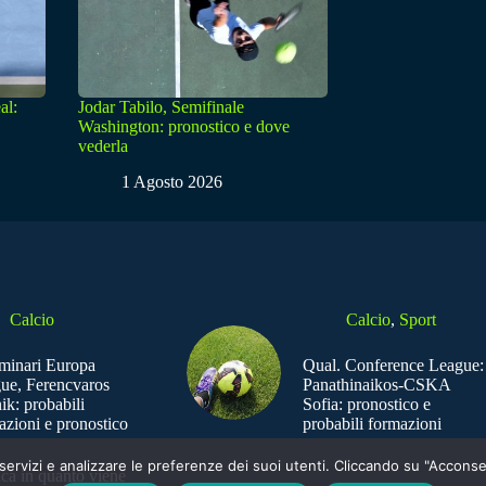
al:
Jodar Tabilo, Semifinale
Washington: pronostico e dove
vederla
1 Agosto 2026
Calcio
Calcio
,
Sport
iminari Europa
Qual. Conference League:
ue, Ferencvaros
Panathinaikos-CSKA
ik: probabili
Sofia: pronostico e
azioni e pronostico
probabili formazioni
e i servizi e analizzare le preferenze dei suoi utenti. Cliccando su "Acco
ica in quanto viene