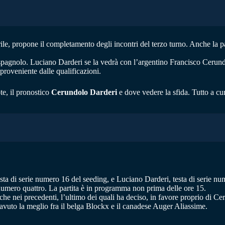
, propone il completamento degli incontri del terzo turno. Anche la parte
o spagnolo. Luciano Darderi se la vedrà con l’argentino Francisco Cerundo
roveniente dalle qualificazioni.
te, il pronostico
Cerundolo Darderi
e dove vedere la sfida. Tutto a c
sta di serie numero 16 del seeding, e Luciano Darderi, testa di serie nu
 numero quattro. La partita è in programma non prima delle ore 15.
che nei precedenti, l’ultimo dei quali ha deciso, in favore proprio di C
rà avuto la meglio fra il belga Blockx e il canadese Auger Aliassime.