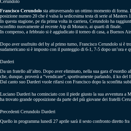
Cerundolo
Francisco Cerundolo
sta attraversando un ottimo momento di forma. I
posizione numeo 20 che è valsa la sedicesima testa di serie al Masters 
In questa stagione, pe rla prima volta in carriera, Cerundolo ha raggiunt
sconfitto nuovamente al recente Atp di Monaco, ai quarti di finale.
In compenso, a febbraio si è aggiudicato il torneo di casa, a Buenos Ai
Dopo aver usufruito del by al primo turno, Francisco Cerundolo si è trov
sudamericano si è imposto con il punteggio di 6-1, 7-5 dopo un’ora e qu
Darderi
Da un fratello all’altro. Dopo aver eliminato, nella sua gara d’esordio
che, dunque, proverà a “vendicare”, sportivamente parlando, il ko del fr
Dal canto suo Darderi vuole rifarsi con Francisco dopo la sconfitta subi
Luciano Darderi ha cominciato con il piede giusto la sua avventura a M
ha trovato grande opposizione da parte del più giovane dei fratelli Ce
Precedenti Cerundolo Darderi
Quello in programma lunedì 27 aprile sarà il sesto confronto diretto fra 