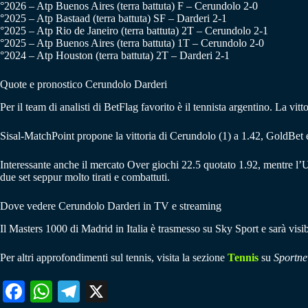
°2026 – Atp Buenos Aires (terra battuta) F – Cerundolo 2-0
°2025 – Atp Bastaad (terra battuta) SF – Darderi 2-1
°2025 – Atp Rio de Janeiro (terra battuta) 2T – Cerundolo 2-1
°2025 – Atp Buenos Aires (terra battuta) 1T – Cerundolo 2-0
°2024 – Atp Houston (terra battuta) 2T – Darderi 2-1
Quote e pronostico Cerundolo Darderi
Per il team di analisti di BetFlag favorito è il tennista argentino. La vit
Sisal-MatchPoint propone la vittoria di Cerundolo (1) a 1.42, GoldBet 
Interessante anche il mercato Over giochi 22.5 quotato 1.92, mentre l’U
due set seppur molto tirati e combattuti.
Dove vedere Cerundolo Darderi in TV e streaming
Il Masters 1000 di Madrid in Italia è trasmesso su Sky Sport e sarà vis
Per altri approfondimenti sul tennis, visita la sezione
Tennis
su
Sportne
Fa
W
Te
X