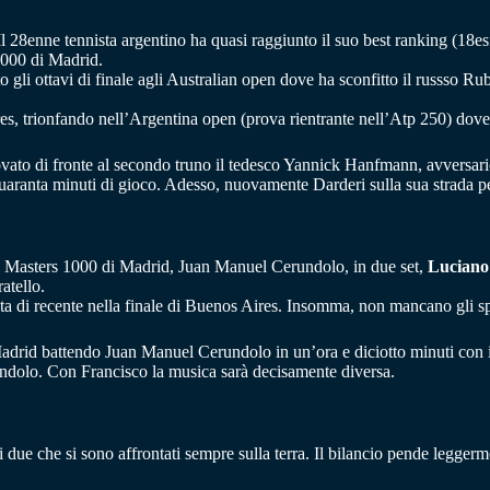
l 28enne tennista argentino ha quasi raggiunto il suo best ranking (18e
1000 di Madrid.
o gli ottavi di finale agli Australian open dove ha sconfitto il russso Ru
res, trionfando nell’Argentina open (prova rientrante nell’Atp 250) dove
ato di fronte al secondo truno il tedesco Yannick Hanfmann, avversario s
aranta minuti di gioco. Adesso, nuovamente Darderi sulla sua strada per
 al Masters 1000 di Madrid, Juan Manuel Cerundolo, in due set,
Luciano
atello.
ta di recente nella finale di Buenos Aires. Insomma, non mancano gli spu
adrid battendo Juan Manuel Cerundolo in un’ora e diciotto minuti con i
rundolo. Con Francisco la musica sarà decisamente diversa.
i due che si sono affrontati sempre sulla terra. Il bilancio pende leggerm