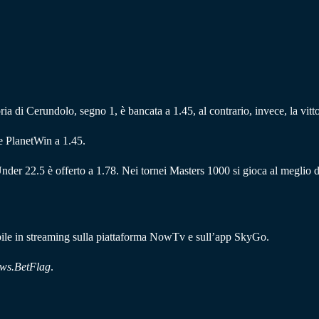
toria di Cerundolo, segno 1, è bancata a 1.45, al contrario, invece, la vitt
e PlanetWin a 1.45.
nder 22.5 è offerto a 1.78. Nei tornei Masters 1000 si gioca al meglio 
ibile in streaming sulla piattaforma NowTv e sull’app SkyGo.
ws.BetFlag
.