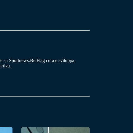
he su Sportnews.BetFlag cura e sviluppa
rtiva.