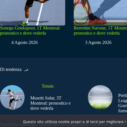
Sonego Griekspoor, 1T Montreal:
Berrettini Navone, 1T Montre
pronostico e dove vederla
pronostico e dove vederla
4 Agosto 2026
3 Agosto 2026
Di tendenza
Tennis
Prel
Musetti Jodar, 3T
Leag
Montreal: pronostico e
Gorn
dove vederla
form
Questo sito utilizza cookie propri e di terzi per migliorar
SportNews.BetFlag - Questo sito non rappresenta una testata giornalist