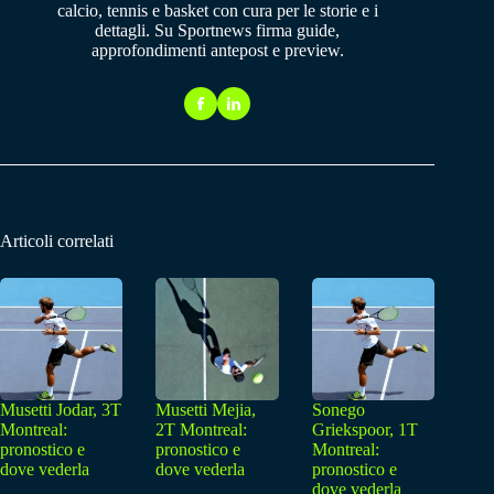
calcio, tennis e basket con cura per le storie e i
dettagli. Su Sportnews firma guide,
approfondimenti antepost e preview.
Articoli correlati
Musetti Jodar, 3T
Musetti Mejia,
Sonego
Montreal:
2T Montreal:
Griekspoor, 1T
pronostico e
pronostico e
Montreal:
dove vederla
dove vederla
pronostico e
dove vederla