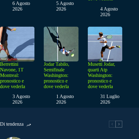
6 Agosto
5 Agosto
2026
2026
4 Agosto
2026
Berrettini
Jodar Tabilo,
Musetti Jodar,
Navone, 1T
Semifinale
quarti Atp
Montreal:
Washington:
Washington:
pronostico e
pronostico e
pronostico e
dove vederla
dove vederla
dove vederla
3 Agosto
1 Agosto
31 Luglio
2026
2026
2026
Di tendenza