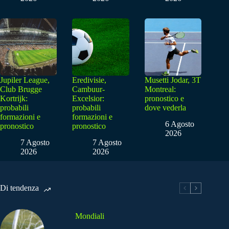
Jupiler League,
Eredivisie,
Musetti Jodar, 3T
Club Brugge
Cambuur-
Montreal:
Kortrijk:
Excelsior:
pronostico e
probabili
probabili
dove vederla
formazioni e
formazioni e
6 Agosto
pronostico
pronostico
2026
7 Agosto
7 Agosto
2026
2026
Di tendenza
Mondiali