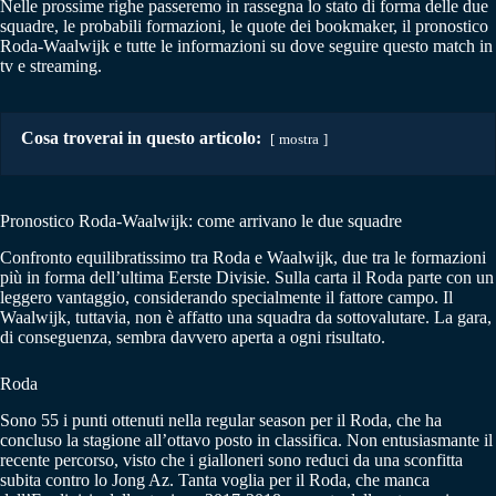
Nelle prossime righe passeremo in rassegna lo stato di forma delle due
squadre, le probabili formazioni, le quote dei bookmaker, il pronostico
Roda-Waalwijk e tutte le informazioni su dove seguire questo match in
tv e streaming.
Cosa troverai in questo articolo:
mostra
Pronostico Roda-Waalwijk: come arrivano le due squadre
Confronto equilibratissimo tra Roda e Waalwijk, due tra le formazioni
più in forma dell’ultima Eerste Divisie. Sulla carta il Roda parte con un
leggero vantaggio, considerando specialmente il fattore campo. Il
Waalwijk, tuttavia, non è affatto una squadra da sottovalutare. La gara,
di conseguenza, sembra davvero aperta a ogni risultato.
Roda
Sono 55 i punti ottenuti nella regular season per il Roda, che ha
concluso la stagione all’ottavo posto in classifica. Non entusiasmante il
recente percorso, visto che i gialloneri sono reduci da una sconfitta
subita contro lo Jong Az. Tanta voglia per il Roda, che manca