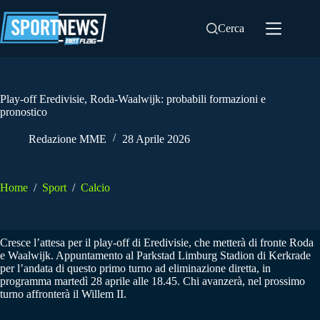
Salta
al
Cerca
contenuto
Play-off Eredivisie, Roda-Waalwijk: probabili formazioni e
pronostico
Redazione MME
28 Aprile 2026
Home
/
Sport
/
Calcio
Cresce l’attesa per il play-off di Eredivisie, che metterà di fronte Roda
e Waalwijk. Appuntamento al Parkstad Limburg Stadion di Kerkrade
per l’andata di questo primo turno ad eliminazione diretta, in
programma martedì 28 aprile alle 18.45. Chi avanzerà, nel prossimo
turno affronterà il Willem II.