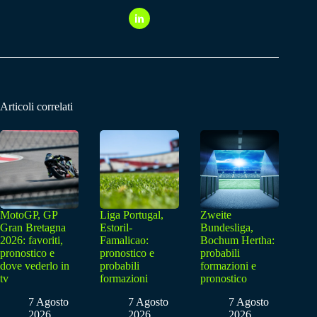
Articoli correlati
MotoGP, GP
Liga Portugal,
Zweite
Gran Bretagna
Estoril-
Bundesliga,
2026: favoriti,
Famalicao:
Bochum Hertha:
pronostico e
pronostico e
probabili
dove vederlo in
probabili
formazioni e
tv
formazioni
pronostico
7 Agosto
7 Agosto
7 Agosto
2026
2026
2026