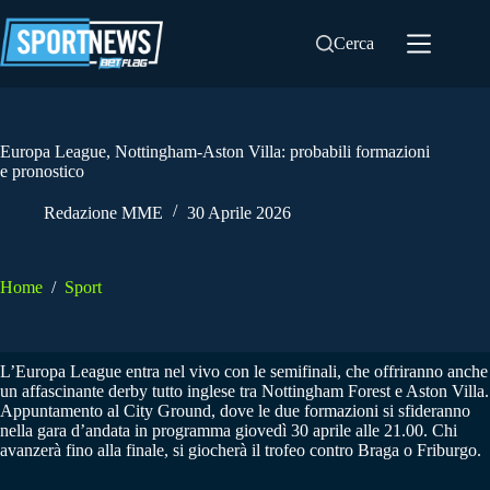
Salta
al
Cerca
contenuto
Europa League, Nottingham-Aston Villa: probabili formazioni
e pronostico
Redazione MME
30 Aprile 2026
Home
/
Sport
L’Europa League entra nel vivo con le semifinali, che offriranno anche
un affascinante derby tutto inglese tra Nottingham Forest e Aston Villa.
Appuntamento al City Ground, dove le due formazioni si sfideranno
nella gara d’andata in programma giovedì 30 aprile alle 21.00. Chi
avanzerà fino alla finale, si giocherà il trofeo contro Braga o Friburgo.