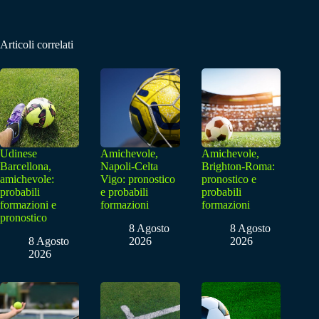
Articoli correlati
Udinese
Amichevole,
Amichevole,
Barcellona,
Napoli-Celta
Brighton-Roma:
amichevole:
Vigo: pronostico
pronostico e
probabili
e probabili
probabili
formazioni e
formazioni
formazioni
pronostico
8 Agosto
8 Agosto
8 Agosto
2026
2026
2026