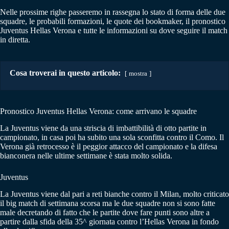
Nelle prossime righe passeremo in rassegna lo stato di forma delle due
squadre, le probabili formazioni, le quote dei bookmaker, il pronostico
Juventus Hellas Verona e tutte le informazioni su dove seguire il match
in diretta.
Cosa troverai in questo articolo:
mostra
Pronostico Juventus Hellas Verona: come arrivano le squadre
La Juventus viene da una striscia di imbattibilità di otto partite in
campionato, in casa poi ha subito una sola sconfitta contro il Como. Il
Verona già retrocesso è il peggior attacco del campionato e la difesa
bianconera nelle ultime settimane è stata molto solida.
Juventus
La Juventus viene dal pari a reti bianche contro il Milan, molto criticato
il big match di settimana scorsa ma le due squadre non si sono fatte
male decretando di fatto che le partite dove fare punti sono altre a
partire dalla sfida della 35^ giornata contro l’Hellas Verona in fondo