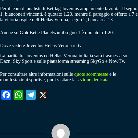
Per il team di analisti di Betflag Juventus ampiamente favorita. Il segno
1, bianconeri vincenti, è quotato 1.20, mentre il pareggio è offerto a 7 e
la vittoria ospite dell’Hellas Verona, segno 2, bancato a 13.
Anche su GoldBet e Planetwin il segno 1 è quotato a 1.20.
Dove vedere Juventus Hellas Verona in tv
La partita tra Juventus ed Hellas Verona in Italia sarà trasmessa su
Dazn, Sky Sport e sulle piattaforma streaming SkyGo e NowTv.
Per consultare altre informazioni sulle
quote scommesse
e le
manifestazioni sportive, puoi visitare la
sezione dedicata
.
Fa
W
Te
X
ce
ha
le
bo
ts
gr
ok
A
a
pp
m