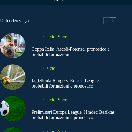
Di tendenza
Calcio
,
Sport
Coppa Italia, Ascoli-Potenza: pronostico e
probabili formazioni
Calcio
Jagiellonia Rangers, Europa League:
probabili formazioni e pronostico
Calcio
,
Sport
Preliminari Europa League, Hradec-Besiktas:
probabili formazioni e pronostico
Calcio
,
Sport