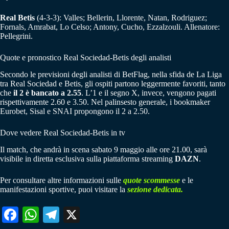
Real Betis
(4-3-3): Valles; Bellerin, Llorente, Natan, Rodriguez;
Fornals, Amrabat, Lo Celso; Antony, Cucho, Ezzalzouli. Allenatore:
Pellegrini.
Quote e pronostico Real Sociedad-Betis degli analisti
Secondo le previsioni degli analisti di BetFlag, nella sfida de La Liga
tra Real Sociedad e Betis, gli ospiti partono leggermente favoriti, tanto
che
il 2 è bancato a 2.55
. L’1 e il segno X, invece, vengono pagati
rispettivamente 2.60 e 3.50. Nel palinsesto generale, i bookmaker
Eurobet, Sisal e SNAI propongono il 2 a 2.50.
Dove vedere Real Sociedad-Betis in tv
Il match, che andrà in scena sabato 9 maggio alle ore 21.00, sarà
visibile in diretta esclusiva sulla piattaforma streaming
DAZN
.
Per consultare altre informazioni sulle
quote scommesse
e le
manifestazioni sportive, puoi visitare la
sezione dedicata.
Fa
W
Te
X