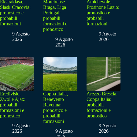
Ekstraklasa,
Moreirense
Amichevole,
Slask-Cracovia:
Braga, Liga
Frosinone Lazio:
pronostico e
Portugal:
pronostico e
probabili
probabili
probabili
formazioni
formazioni e
formazioni
pronostico
9 Agosto
9 Agosto
2026
9 Agosto
2026
2026
Eredivisie,
Coppa Italia,
Arezzo Brescia,
Zwolle Ajax:
Benevento-
Coppa Italia:
probabili
Ravenna:
probabili
formazioni e
pronostico e
formazioni e
pronostico
probabili
pronostico
formazioni
9 Agosto
9 Agosto
2026
9 Agosto
2026
2026