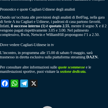
Pronostico e quote Cagliari-Udinese degli analisti
Dando un’occhiata alle previsioni degli analisti di BetFlag, nella gara
di Serie A tra Cagliari e Udinese, i padroni di casa partono favoriti.
Infatti,
il successo interno (1) è quotato 2.55
, mentre il segno X e il 2
vengono pagati rispettivamente 3.05 e 3.00. Nel palinsesto
complessivo, Bwin, Netwin e WilliamHill propongono l’1 a 2.50.
Dove vedere Cagliari-Udinese in tv
L’incontro, in programma alle 15.00 di sabato 9 maggio, sarà
trasmesso in diretta esclusiva sulla piattaforma streaming
DAZN
.
Per consultare altre informazioni sulle
quote scommesse
e le
manifestazioni sportive, puoi visitare la
sezione dedicata.
Fa
W
Te
X
ce
ha
le
bo
ts
gr
ok
A
a