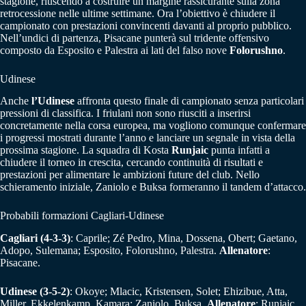
stagione, riuscendo a costruire un margine rassicurante sulla zona
retrocessione nelle ultime settimane. Ora l’obiettivo è chiudere il
campionato con prestazioni convincenti davanti al proprio pubblico.
Nell’undici di partenza, Pisacane punterà sul tridente offensivo
composto da Esposito e Palestra ai lati del falso nove
Folorushno
.
Udinese
Anche
l’Udinese
affronta questo finale di campionato senza particolari
pressioni di classifica. I friulani non sono riusciti a inserirsi
concretamente nella corsa europea, ma vogliono comunque confermare
i progressi mostrati durante l’anno e lanciare un segnale in vista della
prossima stagione. La squadra di Kosta
Runjaic
punta infatti a
chiudere il torneo in crescita, cercando continuità di risultati e
prestazioni per alimentare le ambizioni future del club. Nello
schieramento iniziale, Zaniolo e Buksa formeranno il tandem d’attacco.
Probabili formazioni Cagliari-Udinese
Cagliari (4-3-3)
: Caprile; Zé Pedro, Mina, Dossena, Obert; Gaetano,
Adopo, Sulemana; Esposito, Folorushno, Palestra.
Allenatore
:
Pisacane.
Udinese (3-5-2)
: Okoye; Mlacic, Kristensen, Solet; Ehizibue, Atta,
Miller, Ekkelenkamp, Kamara; Zaniolo, Buksa.
Allenatore
: Runjaic.