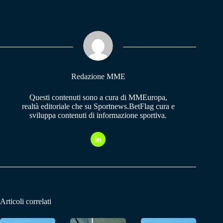
ce
ha
le
bo
ts
gr
ok
A
a
pp
m
Redazione MME
Questi contenuti sono a cura di MMEuropa,
realtà editoriale che su Sportnews.BetFlag cura e
sviluppa contenuti di informazione sportiva.
Articoli correlati