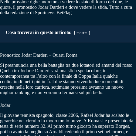
Nelle prossime righe andremo a vedere lo stato di forma dei due, le
quote, il pronostico Jodar Darderi e dove vedere la sfida. Tutto a cura
della redazione di Sportnews.BetFlag.
Cosa troverai in questo articolo:
mostra
Pronostico Jodar Darderi – Quarti Roma
Si preannuncia una bella battaglia tra due lottatori ed amanti del rosso.
Quella tra Jodar e Darderi sarà una sfida spettacolare, in
contemporanea tra l’altro con la finale di Coppa Italia qualche
centinaio di metri più in là. I due stanno vivendo due momenti di
crescita nella loro carriera, settimana prossima avranno un nuovo
miglior ranking, e non vorranno fermarsi sul più bello.
Jodar
Il giovane tennista spagnolo, classe 2006, Rafael Jodar ha scalato le
gerarchie nel circuito in modo molto breve. A Roma si è presentato da
testa di serie numero 32. Al primo turno giocato ha superato Borges,
poi ha avuto la meglio su Arnaldi cedendo il primo set nel torneo, e