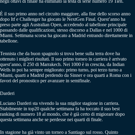
negli ottavi di finale ha eliminato la testa di serie numero 19 Tien.
È il suo primo anno nel circuito maggiore, alla fine dello scorso anno
dopo Itf e Challenger ha giocato le NextGen Final. Quest’anno ha
preso parte agli Australian Open, accedendo al tabellone principale
passando dalle qualificazioni, stesso discorso a Dallas e nel 1000 di
Miami. Settimana scorsa ha giocato a Madrid entrando direttamente in
tabellone.
Tennista che da buon spagnolo si trova bene sulla terra dove ha
ottenuto i migliori risultati. Il suo primo torneo in carriera è arrivato
quest’anno, il 250 di Marrakech. Nei 1000 è in crescita, da Indian
Wells in poi ha sempre migliorato: primo turno, poi terzo turno a
Miami, quarti a Madrid perdendo da Sinner e ora quarti a Roma con i
favori del pronostico per avanzare in semifinale.
Darderi
Luciano Darderi sta vivendo la sua miglior stagione in carriera.
Stabilmente in top20 qualche settimana fa ha toccato il suo best
ranking di numero 18 al mondo, che è già certo di migiorare dopo
questa settimana anche se perdesse nei quarti di finale.
In stagione ha già vinto un torneo a Santiago sul rosso. Quinto