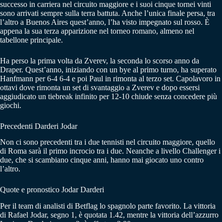
successo in carriera nel circuito maggiore e i suoi cinque tornei vinti
sono arrivati sempre sulla terra battuta. Anche l’unica finale persa, tra
l’altro a Buenos Aires quest’anno, l’ha visto impegnato sul rosso. È
appena la sua terza apparizione nel torneo romano, almeno nel
tabellone principale.
Ha perso la prima volta da Zverev, la seconda lo scorso anno da
Draper. Quest’anno, iniziando con un bye al primo turno, ha superato
Hanfmann per 6-4 6-4 e poi Paul in rimonta al terzo set. Capolavoro in
ottavi dove rimonta un set di svantaggio a Zverev e dopo essersi
aggiudicato un tiebreak infinito per 12-10 chiude senza concedere più
giochi.
Precedenti Darderi Jodar
Non ci sono precedenti tra i due tennisti nel circuito maggiore, quello
di Roma sarà il primo incrocio tra i due. Neanche a livello Challenger i
due, che si scambiano cinque anni, hanno mai giocato uno contro
l’altro.
Quote e pronostico Jodar Darderi
Per il team di analisti di Betflag lo spagnolo parte favorito. La vittoria
di Rafael Jodar, segno 1, è quotata 1.42, mentre la vittoria dell’azzurro