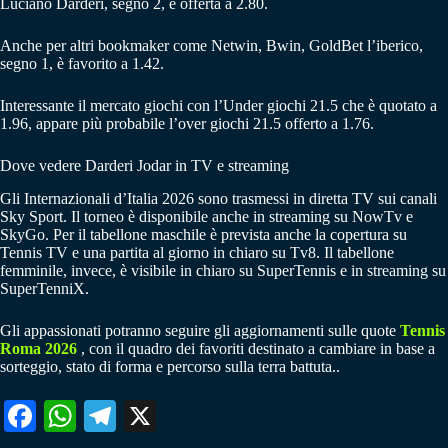
Luciano Darderi, segno 2, è offerta a 2.80.
Anche per altri bookmaker come Netwin, Bwin, GoldBet l’iberico,
segno 1, è favorito a 1.42.
Interessante il mercato giochi con l’Under giochi 21.5 che è quotato a
1.96, appare più probabile l’over giochi 21.5 offerto a 1.76.
Dove vedere Darderi Jodar in TV e streaming
Gli Internazionali d’Italia 2026 sono trasmessi in diretta TV sui canali
Sky Sport. Il torneo è disponibile anche in streaming su NowTv e
SkyGo. Per il tabellone maschile è prevista anche la copertura su
Tennis TV e una partita al giorno in chiaro su Tv8. Il tabellone
femminile, invece, è visibile in chiaro su SuperTennis e in streaming su
SuperTenniX.
Gli appassionati potranno seguire gli aggiornamenti sulle quote
Tennis
Roma 2026
, con il quadro dei favoriti destinato a cambiare in base a
sorteggio, stato di forma e percorso sulla terra battuta..
Fa
W
Te
X