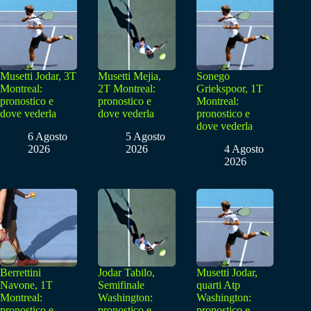
Musetti Jodar, 3T
Musetti Mejia,
Sonego
Montreal:
2T Montreal:
Griekspoor, 1T
pronostico e
pronostico e
Montreal:
dove vederla
dove vederla
pronostico e
dove vederla
6 Agosto
5 Agosto
2026
2026
4 Agosto
2026
Berrettini
Jodar Tabilo,
Musetti Jodar,
Navone, 1T
Semifinale
quarti Atp
Montreal:
Washington:
Washington:
pronostico e
pronostico e
pronostico e