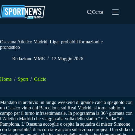
Salta
al
Cerca
contenuto
Osasuna Atletico Madrid, Liga: probabili formazioni e
pronostico
Redazione MME
12 Maggio 2026
Home
/
Sport
/
Calcio
Mandato in archivio un lungo weekend di grande calcio spagnolo con
un Clasico vinto dal Barcellona sul Real Madrid, si torna subito in
campo per il turno infrasettimanale. In programma la 36^ giornata con
l’Atletico Madrid che viaggia alla volta dello stadio “El Sadar” di
Pamplona. L’Osasuna accoglie e ospita la squadra di mister Simeone
con la possibilità di accorciare ancora sulla zona europea. Una sfida di
fine stagione, quindi, che ha ancora delle motivazioni importanti in