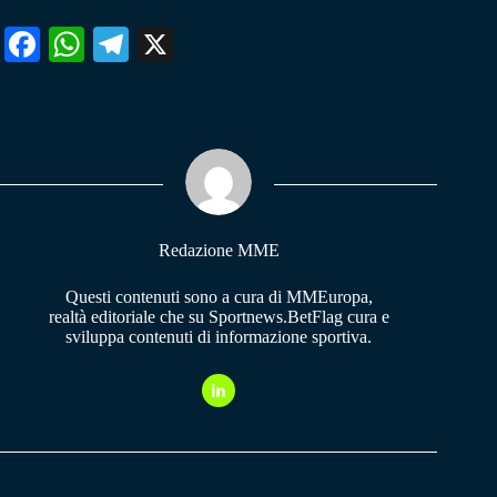
Fa
W
Te
X
ce
ha
le
bo
ts
gr
ok
A
a
pp
m
Redazione MME
Questi contenuti sono a cura di MMEuropa,
realtà editoriale che su Sportnews.BetFlag cura e
sviluppa contenuti di informazione sportiva.