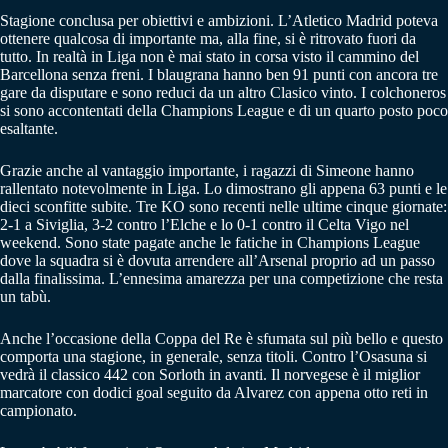
Stagione conclusa per obiettivi e ambizioni. L’Atletico Madrid poteva
ottenere qualcosa di importante ma, alla fine, si è ritrovato fuori da
tutto. In realtà in Liga non è mai stato in corsa visto il cammino del
Barcellona senza freni. I blaugrana hanno ben 91 punti con ancora tre
gare da disputare e sono reduci da un altro Clasico vinto. I colchoneros
si sono accontentati della Champions League e di un quarto posto poco
esaltante.
Grazie anche al vantaggio importante, i ragazzi di Simeone hanno
rallentato notevolmente in Liga. Lo dimostrano gli appena 63 punti e le
dieci sconfitte subite. Tre KO sono recenti nelle ultime cinque giornate:
2-1 a Siviglia, 3-2 contro l’Elche e lo 0-1 contro il Celta Vigo nel
weekend. Sono state pagate anche le fatiche in Champions League
dove la squadra si è dovuta arrendere all’Arsenal proprio ad un passo
dalla finalissima. L’ennesima amarezza per una competizione che resta
un tabù.
Anche l’occasione della Coppa del Re è sfumata sul più bello e questo
comporta una stagione, in generale, senza titoli. Contro l’Osasuna si
vedrà il classico 442 con Sorloth in avanti. Il norvegese è il miglior
marcatore con dodici goal seguito da Alvarez con appena otto reti in
campionato.