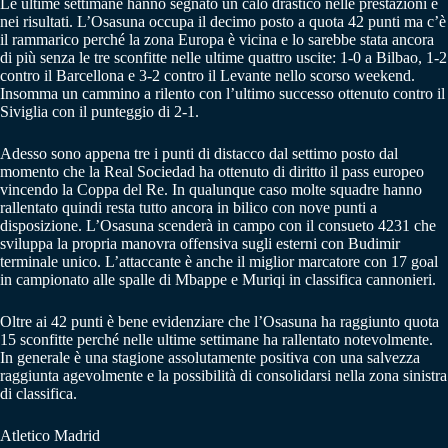
Le ultime settimane hanno segnato un calo drastico nelle prestazioni e
nei risultati. L’Osasuna occupa il decimo posto a quota 42 punti ma c’è
il rammarico perché la zona Europa è vicina e lo sarebbe stata ancora
di più senza le tre sconfitte nelle ultime quattro uscite: 1-0 a Bilbao, 1-2
contro il Barcellona e 3-2 contro il Levante nello scorso weekend.
Insomma un cammino a rilento con l’ultimo successo ottenuto contro il
Siviglia con il punteggio di 2-1.
Adesso sono appena tre i punti di distacco dal settimo posto dal
momento che la Real Sociedad ha ottenuto di diritto il pass europeo
vincendo la Coppa del Re. In qualunque caso molte squadre hanno
rallentato quindi resta tutto ancora in bilico con nove punti a
disposizione. L’Osasuna scenderà in campo con il consueto 4231 che
sviluppa la propria manovra offensiva sugli esterni con Budimir
terminale unico. L’attaccante è anche il miglior marcatore con 17 goal
in campionato alle spalle di Mbappe e Muriqi in classifica cannonieri.
Oltre ai 42 punti è bene evidenziare che l’Osasuna ha raggiunto quota
15 sconfitte perché nelle ultime settimane ha rallentato notevolmente.
In generale è una stagione assolutamente positiva con una salvezza
raggiunta agevolmente e la possibilità di consolidarsi nella zona sinistra
di classifica.
Atletico Madrid