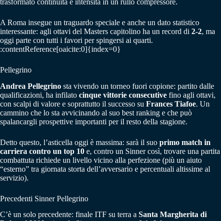
trasformato continuità e intensità in un rullo compressore.
A Roma insegue un traguardo speciale e anche un dato statistico
interessante: agli ottavi del Masters capitolino ha un record di
2-2
, ma
oggi parte con tutti i favori per spingersi ai quarti.
:contentReference[oaicite:0]{index=0}
Pellegrino
Andrea Pellegrino
sta vivendo un torneo fuori copione: partito dalle
qualificazioni, ha infilato
cinque vittorie consecutive
fino agli ottavi,
con scalpi di valore e soprattutto il successo su
Frances Tiafoe
. Un
cammino che lo sta avvicinando al suo best ranking e che può
spalancargli prospettive importanti per il resto della stagione.
Detto questo, l’asticella oggi è massima: sarà il suo
primo match in
carriera contro un top 10
e, contro un Sinner così, trovare una partita
combattuta richiede un livello vicino alla perfezione (più un aiuto
“esterno” tra giornata storta dell’avversario e percentuali altissime al
servizio).
Precedenti Sinner Pellegrino
C’è un solo precedente: finale ITF su terra a
Santa Margherita di