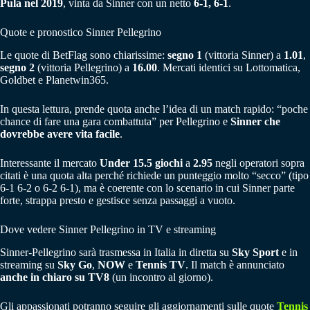
Pula nel 2019
, vinta da Sinner con un netto
6-1, 6-1
.
Quote e pronostico Sinner Pellegrino
Le quote di BetFlag sono chiarissime:
segno 1
(vittoria Sinner) a
1.01
,
segno 2
(vittoria Pellegrino) a
16.00
. Mercati identici su Lottomatica,
Goldbet e Planetwin365.
In questa lettura, prende quota anche l’idea di un match rapido: “poche
chance di fare una gara combattuta” per Pellegrino e
Sinner che
dovrebbe avere vita facile
.
Interessante il mercato
Under 15.5 giochi
a
2.95
negli operatori sopra
citati è una quota alta perché richiede un punteggio molto “secco” (tipo
6-1 6-2 o 6-2 6-1), ma è coerente con lo scenario in cui Sinner parte
forte, strappa presto e gestisce senza passaggi a vuoto.
Dove vedere Sinner Pellegrino in TV e streaming
Sinner-Pellegrino sarà trasmessa in Italia in diretta su
Sky Sport
e in
streaming su
Sky Go
,
NOW
e
Tennis TV
. Il match è annunciato
anche in chiaro su TV8
(un incontro al giorno).
Gli appassionati potranno seguire gli aggiornamenti sulle quote
Tennis