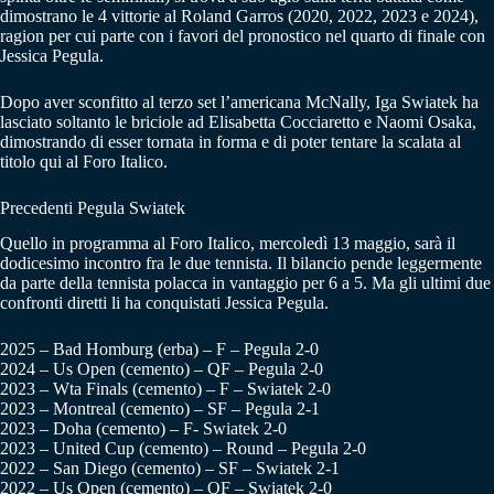
dimostrano le 4 vittorie al Roland Garros (2020, 2022, 2023 e 2024),
ragion per cui parte con i favori del pronostico nel quarto di finale con
Jessica Pegula.
Dopo aver sconfitto al terzo set l’americana McNally, Iga Swiatek ha
lasciato soltanto le briciole ad Elisabetta Cocciaretto e Naomi Osaka,
dimostrando di esser tornata in forma e di poter tentare la scalata al
titolo qui al Foro Italico.
Precedenti Pegula Swiatek
Quello in programma al Foro Italico, mercoledì 13 maggio, sarà il
dodicesimo incontro fra le due tennista. Il bilancio pende leggermente
da parte della tennista polacca in vantaggio per 6 a 5. Ma gli ultimi due
confronti diretti li ha conquistati Jessica Pegula.
2025 – Bad Homburg (erba) – F – Pegula 2-0
2024 – Us Open (cemento) – QF – Pegula 2-0
2023 – Wta Finals (cemento) – F – Swiatek 2-0
2023 – Montreal (cemento) – SF – Pegula 2-1
2023 – Doha (cemento) – F- Swiatek 2-0
2023 – United Cup (cemento) – Round – Pegula 2-0
2022 – San Diego (cemento) – SF – Swiatek 2-1
2022 – Us Open (cemento) – QF – Swiatek 2-0