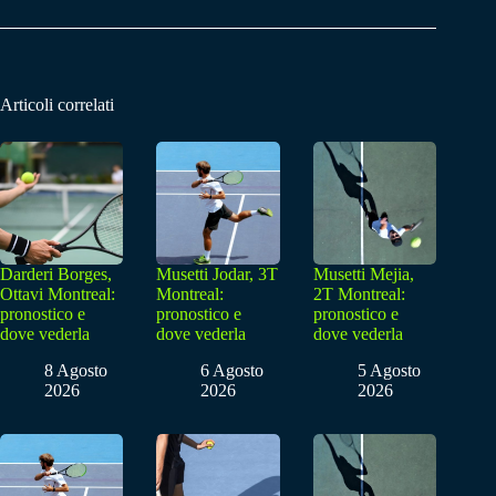
Articoli correlati
Darderi Borges,
Musetti Jodar, 3T
Musetti Mejia,
Ottavi Montreal:
Montreal:
2T Montreal:
pronostico e
pronostico e
pronostico e
dove vederla
dove vederla
dove vederla
8 Agosto
6 Agosto
5 Agosto
2026
2026
2026