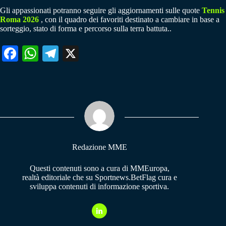
Gli appassionati potranno seguire gli aggiornamenti sulle quote
Tennis
Roma 2026
, con il quadro dei favoriti destinato a cambiare in base a
sorteggio, stato di forma e percorso sulla terra battuta..
Fa
W
Te
X
ce
ha
le
bo
ts
gr
ok
A
a
pp
m
Redazione MME
Questi contenuti sono a cura di MMEuropa,
realtà editoriale che su Sportnews.BetFlag cura e
sviluppa contenuti di informazione sportiva.