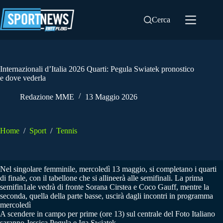
Salta
al
Cerca
contenuto
Internazionali d’Italia 2026 Quarti: Pegula Swiatek pronostico
e dove vederla
Redazione MME
13 Maggio 2026
Home
/
Sport
/
Tennis
Nel singolare femminile, mercoledì 13 maggio, si completano i quarti
di finale, con il tabellone che si allineerà alle semifinali. La prima
semifin1ale vedrà di fronte Sorana Cirstea e Coco Gauff, mentre la
seconda, quella della parte basse, uscirà dagli incontri in programma
mercoledì
A scendere in campo per prime (ore 13) sul centrale del Foto Italiano
saranno Jessica Pegula e Iga Swiatek.