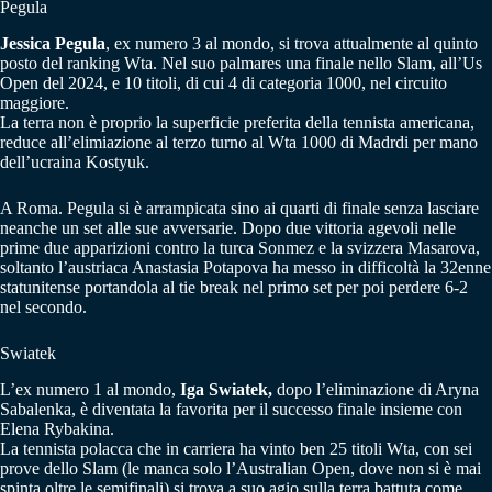
Pegula
Jessica Pegula
, ex numero 3 al mondo, si trova attualmente al quinto
posto del ranking Wta. Nel suo palmares una finale nello Slam, all’Us
Open del 2024, e 10 titoli, di cui 4 di categoria 1000, nel circuito
maggiore.
La terra non è proprio la superficie preferita della tennista americana,
reduce all’elimiazione al terzo turno al Wta 1000 di Madrdi per mano
dell’ucraina Kostyuk.
A Roma. Pegula si è arrampicata sino ai quarti di finale senza lasciare
neanche un set alle sue avversarie. Dopo due vittoria agevoli nelle
prime due apparizioni contro la turca Sonmez e la svizzera Masarova,
soltanto l’austriaca Anastasia Potapova ha messo in difficoltà la 32enne
statunitense portandola al tie break nel primo set per poi perdere 6-2
nel secondo.
Swiatek
L’ex numero 1 al mondo,
Iga Swiatek,
dopo l’eliminazione di Aryna
Sabalenka, è diventata la favorita per il successo finale insieme con
Elena Rybakina.
La tennista polacca che in carriera ha vinto ben 25 titoli Wta, con sei
prove dello Slam (le manca solo l’Australian Open, dove non si è mai
spinta oltre le semifinali) si trova a suo agio sulla terra battuta come