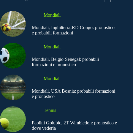
Mondiali
Mondiali, Inghilterra-RD Congo: pronostico
e probabili formazioni
Mondiali
Mondiali, Belgio-Senegal: probabili
formazioni e pronostico
Mondiali
Mondiali, USA Bosnia: probabili formazioni
e pronostico
Tennis
Paolini Golubic, 2T Wimbledon: pronostico e
dove vederla