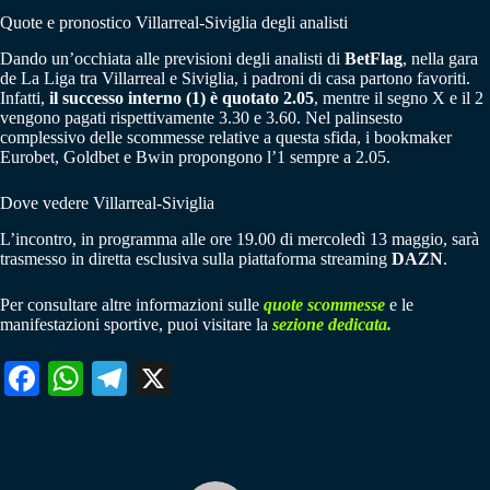
Quote e pronostico Villarreal-Siviglia degli analisti
Dando un’occhiata alle previsioni degli analisti di
BetFlag
, nella gara
de La Liga tra Villarreal e Siviglia, i padroni di casa partono favoriti.
Infatti,
il successo interno (1) è quotato 2.05
, mentre il segno X e il 2
vengono pagati rispettivamente 3.30 e 3.60. Nel palinsesto
complessivo delle scommesse relative a questa sfida, i bookmaker
Eurobet, Goldbet e Bwin propongono l’1 sempre a 2.05.
Dove vedere Villarreal-Siviglia
L’incontro, in programma alle ore 19.00 di mercoledì 13 maggio, sarà
trasmesso in diretta esclusiva sulla piattaforma streaming
DAZN
.
Per consultare altre informazioni sulle
quote scommesse
e le
manifestazioni sportive, puoi visitare la
sezione dedicata.
Fa
W
Te
X
ce
ha
le
bo
ts
gr
ok
A
a