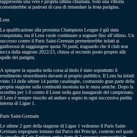
rappresenta una vera e propria ultima chiamata. Solo una vittoria
consentirebbe ai padroni di casa di rimandare la festa parigina.
Lens
La qualificazione alla prossima Champions League è già stata
conquistata, ma il Lens vuole continuare a sognare fino all’ultimo. Un
successo contro il Paris Saint-Germain permetterebbe infatti ai
giallorossi di raggiungere quota 70 punti, traguardo che il club non
tocca dalla stagione 2022/23, chiusa al secondo posto proprio alle
spalle dei parigini.
A spingere la squadra nella corsa al titolo è stato soprattutto il
rendimento straordinario davanti al proprio pubblico. Il Lens ha infatti
vinto 13 delle ultime 14 partite casalinghe, costruendo gran parte della
propria stagione sulla continuità mostrata tra le mura amiche. Dopo la
sconfitta per 1-0 contro il Lione nella gara inaugurale del campionato,
il Lens è sempre riuscito ad andare a segno in ogni successiva partita
interna di Ligue 1.
Paris Saint-Germain
Le ultime 2 gare della stagione di Ligue 1 vedranno il Paris Saint-
Germain impegnato lontano dal Parco dei Principi, contesto nel quale
la squadra di Luis Enrique arriva forte di 3 successi consecutivi in