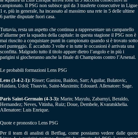
campionato. Il PSG non subisce gol da 3 trasferte consecutive in Ligue
1 e, più in generale, ha incassato al massimo una rete in 5 delle ultime
6 partite disputate fuori casa.
Tuttavia, resta un aspetto che continua a rappresentare un campanello
d’allarme per la squadra della capitale: in questa stagione il PSG non è
mai riuscito a conquistare punti in campionato quando si è trovato sotto
nel punteggio. È accaduto 3 volte e in tutte le occasioni è arrivata una
sconfitta. Malgrado tutto il titolo appare dietro l’angolo e in più i
parigini si giocheranno anche la finale di Champions contro l’Arsenal.
Le probabili formazioni Lens PSG
Lens (3-4-2-1):
Risser; Ganiou, Baidoo, Sarr; Aguilar, Bulatovic,
Haidara, Udol; Thauvin, Saint-Maximin; Edouard. Allenatore: Sage.
Paris Saint-Germain (4-3-3):
Marin; Mayulu, Zabarnyi, Beraldo,
Hernandez; Neves, Vitinha, Ruiz; Doue, Dembele, Kvaratskhelia.
Allenatore: Luis Enrique.
Quote e pronostico Lens PSG
Per il team di analisti di Betflag, come possiamo vedere dalle quote