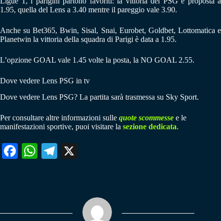
Ligue 1, i parigini partono favoriti: la vittoria del PSG è proposta a
1.95, quella del Lens a 3.40 mentre il pareggio vale 3.90.
Anche su Bet365, Bwin, Sisal, Snai, Eurobet, Goldbet, Lottomatica e
Planetwin la vittoria della squadra di Parigi è data a 1.95.
L’opzione GOAL vale 1.45 volte la posta, la NO GOAL 2.55.
Dove vedere Lens PSG in tv
Dove vedere Lens PSG? La partita sarà trasmessa su Sky Sport.
Per consultare altre informazioni sulle
quote scommesse
e le
manifestazioni sportive, puoi visitare la
sezione dedicata
.
Fa
W
Te
X
ce
ha
le
bo
ts
gr
ok
A
a
pp
m