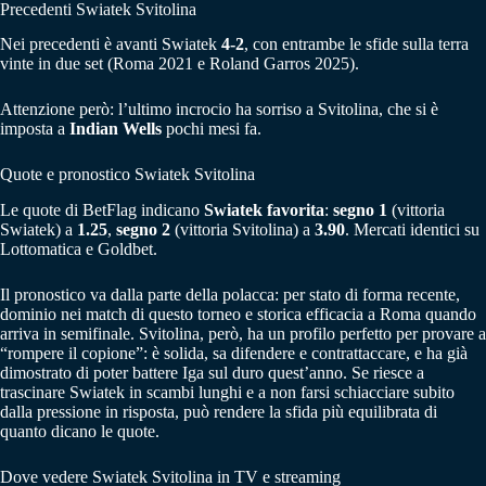
Precedenti Swiatek Svitolina
Nei precedenti è avanti Swiatek
4-2
, con entrambe le sfide sulla terra
vinte in due set (Roma 2021 e Roland Garros 2025).
Attenzione però: l’ultimo incrocio ha sorriso a Svitolina, che si è
imposta a
Indian Wells
pochi mesi fa.
Quote e pronostico Swiatek Svitolina
Le quote di BetFlag indicano
Swiatek favorita
:
segno 1
(vittoria
Swiatek) a
1.25
,
segno 2
(vittoria Svitolina) a
3.90
. Mercati identici su
Lottomatica e Goldbet.
Il pronostico va dalla parte della polacca: per stato di forma recente,
dominio nei match di questo torneo e storica efficacia a Roma quando
arriva in semifinale. Svitolina, però, ha un profilo perfetto per provare a
“rompere il copione”: è solida, sa difendere e contrattaccare, e ha già
dimostrato di poter battere Iga sul duro quest’anno. Se riesce a
trascinare Swiatek in scambi lunghi e a non farsi schiacciare subito
dalla pressione in risposta, può rendere la sfida più equilibrata di
quanto dicano le quote.
Dove vedere Swiatek Svitolina in TV e streaming