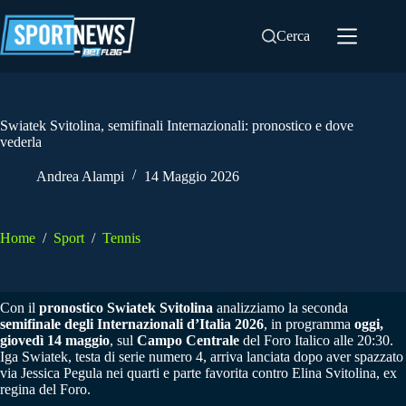
Salta
al
Cerca
contenuto
Swiatek Svitolina, semifinali Internazionali: pronostico e dove
vederla
Andrea Alampi
14 Maggio 2026
Home
/
Sport
/
Tennis
Con il
pronostico Swiatek Svitolina
analizziamo la seconda
semifinale degli Internazionali d’Italia 2026
, in programma
oggi,
giovedì 14 maggio
, sul
Campo Centrale
del Foro Italico alle 20:30.
Iga Swiatek, testa di serie numero 4, arriva lanciata dopo aver spazzato
via Jessica Pegula nei quarti e parte favorita contro Elina Svitolina, ex
regina del Foro.