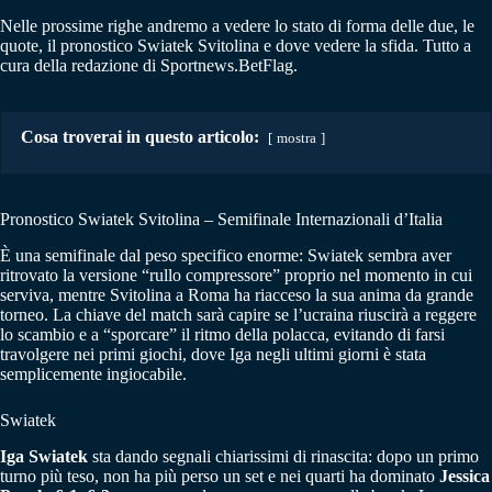
Nelle prossime righe andremo a vedere lo stato di forma delle due, le
quote, il pronostico Swiatek Svitolina e dove vedere la sfida. Tutto a
cura della redazione di Sportnews.BetFlag.
Cosa troverai in questo articolo:
mostra
Pronostico Swiatek Svitolina – Semifinale Internazionali d’Italia
È una semifinale dal peso specifico enorme: Swiatek sembra aver
ritrovato la versione “rullo compressore” proprio nel momento in cui
serviva, mentre Svitolina a Roma ha riacceso la sua anima da grande
torneo. La chiave del match sarà capire se l’ucraina riuscirà a reggere
lo scambio e a “sporcare” il ritmo della polacca, evitando di farsi
travolgere nei primi giochi, dove Iga negli ultimi giorni è stata
semplicemente ingiocabile.
Swiatek
Iga Swiatek
sta dando segnali chiarissimi di rinascita: dopo un primo
turno più teso, non ha più perso un set e nei quarti ha dominato
Jessica