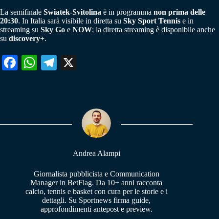
La semifinale
Swiatek-Svitolina
è in programma
non prima delle
20:30
. In Italia sarà visibile in diretta su
Sky Sport Tennis
e in
streaming su
Sky Go
e
NOW
; la diretta streaming è disponibile anche
su
discovery+
.
Fa
W
Te
X
ce
ha
le
bo
ts
gr
ok
A
a
pp
m
Andrea Alampi
Giornalista pubblicista e Communication
Manager in BetFlag. Da 10+ anni racconta
calcio, tennis e basket con cura per le storie e i
dettagli. Su Sportnews firma guide,
approfondimenti antepost e preview.