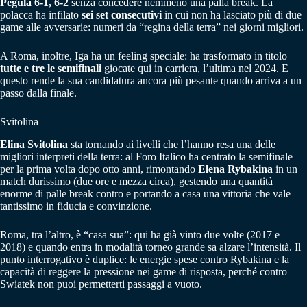
Pegula 6-1, 6-2
senza concedere nemmeno una palla break. La
polacca ha infilato
sei set consecutivi
in cui non ha lasciato più di due
game alle avversarie: numeri da “regina della terra” nei giorni migliori.
A Roma, inoltre, Iga ha un feeling speciale: ha trasformato in titolo
tutte e tre le semifinali
giocate qui in carriera, l’ultima nel 2024. E
questo rende la sua candidatura ancora più pesante quando arriva a un
passo dalla finale.
Svitolina
Elina Svitolina
sta tornando ai livelli che l’hanno resa una delle
migliori interpreti della terra: al Foro Italico ha centrato la semifinale
per la prima volta dopo otto anni, rimontando
Elena Rybakina
in un
match durissimo (due ore e mezza circa), gestendo una quantità
enorme di palle break contro e portando a casa una vittoria che vale
tantissimo in fiducia e convinzione.
Roma, tra l’altro, è “casa sua”: qui ha già vinto due volte (2017 e
2018) e quando entra in modalità torneo grande sa alzare l’intensità. Il
punto interrogativo è duplice: le energie spese contro Rybakina e la
capacità di reggere la pressione nei game di risposta, perché contro
Swiatek non puoi permetterti passaggi a vuoto.