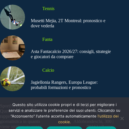
Tennis
Musetti Mejia, 2T Montreal: pronostico e
dove vederla
Fanta
Asta Fantacalcio 2026/27: consigli, strategie
e giocatori da comprare
Calcio
Jagiellonia Rangers, Europa League:
probabili formazioni e pronostico
Questo sito utilizza cookie propri e di terzi per migliorare i
SportNews.BetFlag -
Copyright © 2025
servizi e analizzare le preferenze dei suoi utenti. Cliccando su
Questo sito non
SportNews BetFlag
"Acconsento" l'utente accetta automaticamente
l'utilizzo dei
rappresenta una testata
Sede Legale: Via degli
giornalistica in quanto
Aldobrandeschi, 300 |
cookie.
viene aggiornato senza
00163 | Roma