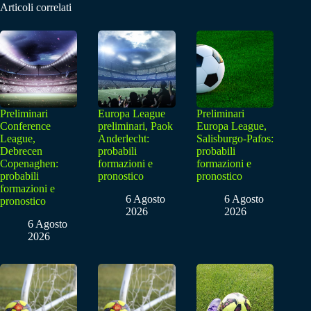
Articoli correlati
Preliminari
Europa League
Preliminari
Conference
preliminari, Paok
Europa League,
League,
Anderlecht:
Salisburgo-Pafos:
Debrecen
probabili
probabili
Copenaghen:
formazioni e
formazioni e
probabili
pronostico
pronostico
formazioni e
6 Agosto
6 Agosto
pronostico
2026
2026
6 Agosto
2026