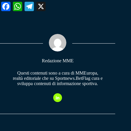
Fa
W
Te
X
ce
ha
le
bo
ts
gr
ok
A
a
pp
m
Redazione MME
Questi contenuti sono a cura di MMEuropa,
realtà editoriale che su Sportnews.BetFlag cura e
sviluppa contenuti di informazione sportiva.