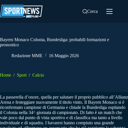
Salta
al
Cerca
contenuto
Bayern Monaco Colonia, Bundesliga: probabili formazioni e
pronostico
Redazione MME
16 Maggio 2026
Home
/
Sport
/
Calcio
La passerella d’onore, quella per salutare il proprio pubblico all’Allianz
Arena e festeggiare nuovamente il titolo vinto. Il Bayern Monaco si è
riconfermato campione di Germania e chiude la Bundesliga ospitando
il Colonia nella 34^ giornata di campionato. Di fatto è un match che
vale poco dal punto di vista sportivo e di classifica ma tanto a livello
individuale e di squadra. I bavaresi hanno compiuto una grande
cavalcata ed affrontano un avversario che ha già raggiunto la salvezza.