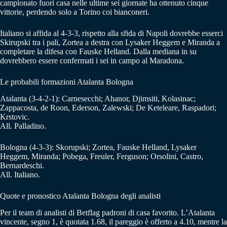
campionato fuori casa nelle ultime sei giornate ha ottenuto cinque
vittorie, perdendo solo a Torino coi bianconeri.
Italiano si affida al 4-3-3, rispetto alla sfida di Napoli dovrebbe esserci
Skirupski tra i pali, Zortea a destra con Lysaker Heggem e Miranda a
completare la difesa con Fauske Helland. Dalla mediana in su
dovrebbero essere confermati i sei in campo al Maradona.
Le probabili formazioni Atalanta Bologna
Atalanta (3-4-2-1): Carnesecchi; Ahanor, Djimsiti, Kolasinac;
Zappacosta, de Roon, Ederson, Zalewski; De Keteleare, Raspadori;
Krstovic.
All. Palladino.
Bologna (4-3-3): Skorupski; Zortea, Fauske Helland, Lysaker
Heggem, Miranda; Pobega, Freuler, Ferguson; Orsolini, Castro,
Bernardeschi.
All. Italiano.
Quote e pronostico Atalanta Bologna degli analisti
Per il team di analisti di Betflag padroni di casa favorito. L’Atalanta
vincente, segno 1, è quotata 1.68, il pareggio è offerto a 4.10, mentre la