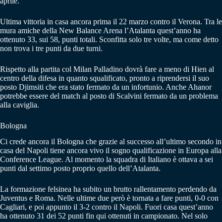
aprile.
Ultima vittoria in casa ancora prima il 22 marzo contro il Verona. Tra le
mura amiche della New Balance Arena l’Atalanta quest’anno ha
ottenuto 33, sui 58, punti totali. Sconfitta solo tre volte, ma come detto
non trova i tre punti da due turni.
Rispetto alla partita col Milan Palladino dovrà fare a meno di Hien al
centro della difesa in quanto squalificato, pronto a riprendersi il suo
posto Djimsiti che era stato fermato da un infortunio. Anche Ahanor
potrebbe essere del match al posto di Scalvini fermato da un problema
alla caviglia.
Bologna
Ci crede ancora il Bologna che grazie al successo all’ultimo secondo in
casa del Napoli tiene ancora vivo il sogno qualificazione in Europa alla
Conference League. Al momento la squadra di Italiano è ottava a sei
punti dal settimo posto proprio quello dell’Atalanta.
La formazione felsinea ha subito un brutto rallentamento perdendo da
Juventus e Roma. Nelle ultime due però è tornata a fare punti, 0-0 con
Cagliari, e poi appunto il 3-2 contro il Napoli. Fuori casa quest’anno
ha ottenuto 31 dei 52 punti fin qui ottenuti in campionato. Nel solo