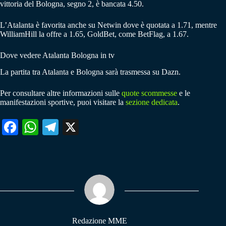
vittoria del Bologna, segno 2, è bancata 4.50.
L’Atalanta è favorita anche su Netwin dove è quotata a 1.71, mentre
WilliamHill la offre a 1.65, GoldBet, come BetFlag, a 1.67.
Dove vedere Atalanta Bologna in tv
La partita tra Atalanta e Bologna sarà trasmessa su Dazn.
Per consultare altre informazioni sulle
quote scommesse
e le
manifestazioni sportive, puoi visitare la
sezione dedicata
.
Fa
W
Te
X
ce
ha
le
bo
ts
gr
ok
A
a
pp
m
Redazione MME