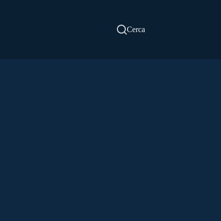
Cerca