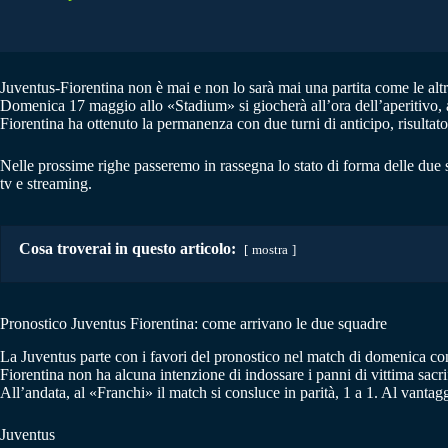
Juventus-Fiorentina non è mai e non lo sarà mai una partita come le altre
Domenica 17 maggio allo «Stadium» si giocherà all’ora dell’aperitivo, a
Fiorentina ha ottenuto la permanenza con due turni di anticipo, risultat
Nelle prossime righe passeremo in rassegna lo stato di forma delle due 
tv e streaming.
Cosa troverai in questo articolo:
mostra
Pronostico Juventus Fiorentina: come arrivano le due squadre
La Juventus parte con i favori del pronostico nel match di domenica cont
Fiorentina non ha alcuna intenzione di indossare i panni di vittima sacrifi
All’andata, al «Franchi» il match si consluce in parità, 1 a 1. Al vanta
Juventus