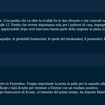
. Una partita che va oltre la rivalità fra le due tifoserie e che concede 
lle 12. Partita che riveste importanza solo per i padroni di casa, impeg
o apprezzabile dopo aver trascorso buona parte della stagione in piena z
squadre, le probabili formazioni, le quote dei bookmaker, il pronostico
ro la Fiorentina. Troppo importante la posta in palio per la squadra alle
cale e farà di tutto per rientrare a Firenze con un risultato positivo.
ggio bianconero di Kostic, al trmonito del primo tempo, ha risposto Mand