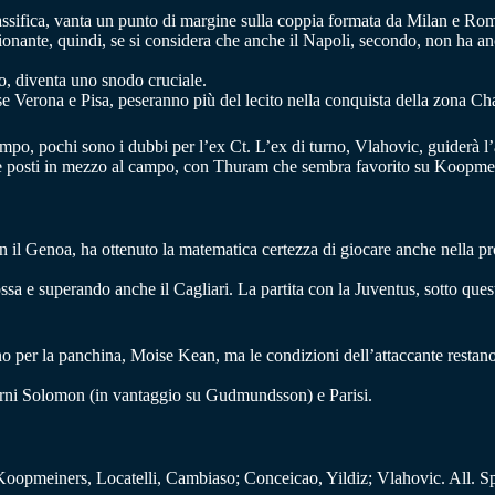
lassifica, vanta un punto di margine sulla coppia formata da Milan e R
onante, quindi, se si considera che anche il Napoli, secondo, non ha an
no, diventa uno snodo cruciale.
cesse Verona e Pisa, peseranno più del lecito nella conquista della zona C
mpo, pochi sono i dubbi per l’ex Ct. L’ex di turno, Vlahovic, guiderà l’
due posti in mezzo al campo, con Thuram che sembra favorito su Koopme
on il Genoa, ha ottenuto la matematica certezza di giocare anche nella p
a e superando anche il Cagliari. La partita con la Juventus, sotto questo p
eno per la panchina, Moise Kean, ma le condizioni dell’attaccante resta
sterni Solomon (in vantaggio su Gudmundsson) e Parisi.
opmeiners, Locatelli, Cambiaso; Conceicao, Yildiz; Vlahovic. All. Spa