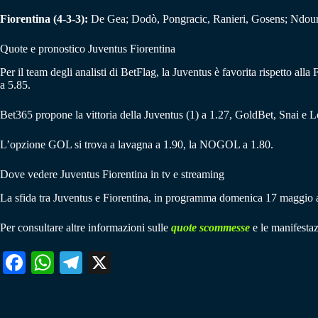
Fiorentina (4-3-3):
De Gea; Dodò, Pongracic, Ranieri, Gosens; Ndour, 
Quote e pronostico Juventus Fiorentina
Per il team degli analisti di BetFlag, la Juventus è favorita rispetto all
a 5.85.
Bet365 propone la vittoria della Juventus (1) a 1.27, GoldBet, Snai e L
L’opzione GOL si trova a lavagna a 1.90, la NOGOL a 1.80.
Dove vedere Juventus Fiorentina in tv e streaming
La sfida tra Juventus e Fiorentina, in programma domenica 17 maggio alle
Per consultare altre informazioni sulle
quote scommesse
e le manifestazi
Fa
W
Te
X
ce
ha
le
bo
ts
gr