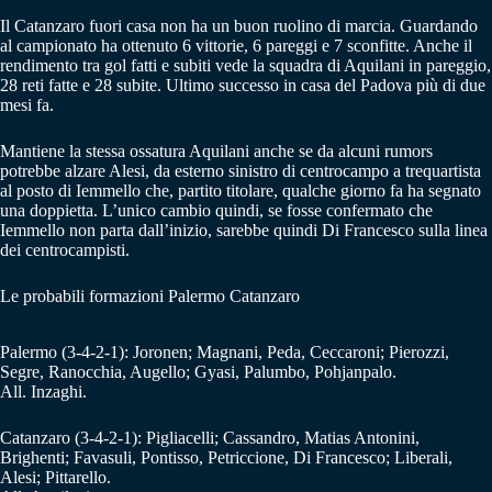
Il Catanzaro fuori casa non ha un buon ruolino di marcia. Guardando
al campionato ha ottenuto 6 vittorie, 6 pareggi e 7 sconfitte. Anche il
rendimento tra gol fatti e subiti vede la squadra di Aquilani in pareggio,
28 reti fatte e 28 subite. Ultimo successo in casa del Padova più di due
mesi fa.
Mantiene la stessa ossatura Aquilani anche se da alcuni rumors
potrebbe alzare Alesi, da esterno sinistro di centrocampo a trequartista
al posto di Iemmello che, partito titolare, qualche giorno fa ha segnato
una doppietta. L’unico cambio quindi, se fosse confermato che
Iemmello non parta dall’inizio, sarebbe quindi Di Francesco sulla linea
dei centrocampisti.
Le probabili formazioni Palermo Catanzaro
Palermo (3-4-2-1): Joronen; Magnani, Peda, Ceccaroni; Pierozzi,
Segre, Ranocchia, Augello; Gyasi, Palumbo, Pohjanpalo.
All. Inzaghi.
Catanzaro (3-4-2-1): Pigliacelli; Cassandro, Matias Antonini,
Brighenti; Favasuli, Pontisso, Petriccione, Di Francesco; Liberali,
Alesi; Pittarello.