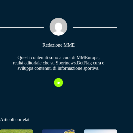
bo
ts
gr
ok
A
a
pp
m
Redazione MME
Questi contenuti sono a cura di MMEuropa,
realtà editoriale che su Sportnews.BetFlag cura e
sviluppa contenuti di informazione sportiva.
Articoli correlati