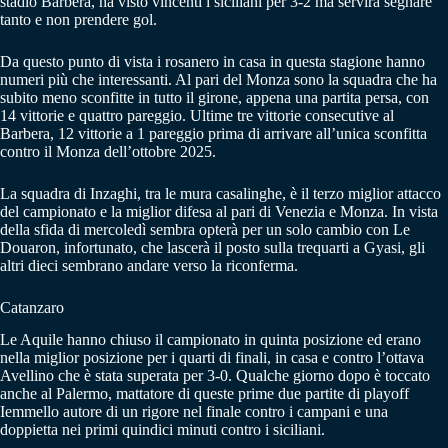
stadio Barbera, ha visto vincenti i siciliani per 3-2 ma servirà segnare
tanto e non prendere gol.
Da questo punto di vista i rosanero in casa in questa stagione hanno
numeri più che interessanti. Al pari del Monza sono la squadra che ha
subito meno sconfitte in tutto il girone, appena una partita persa, con
14 vittorie e quattro pareggio. Ultime tre vittorie consecutive al
Barbera, 12 vittorie a 1 pareggio prima di arrivare all’unica sconfitta
contro il Monza dell’ottobre 2025.
La squadra di Inzaghi, tra le mura casalinghe, è il terzo miglior attacco
del campionato e la miglior difesa al pari di Venezia e Monza. In vista
della sfida di mercoledì sembra opterà per un solo cambio con Le
Douaron, infortunato, che lascerà il posto sulla trequarti a Gyasi, gli
altri dieci sembrano andare verso la riconferma.
Catanzaro
Le Aquile hanno chiuso il campionato in quinta posizione ed erano
nella miglior posizione per i quarti di finali, in casa e contro l’ottava
Avellino che è stata superata per 3-0. Qualche giorno dopo è toccato
anche al Palermo, mattatore di queste prime due partite di playoff
Iemmello autore di un rigore nel finale contro i campani e una
doppietta nei primi quindici minuti contro i siciliani.