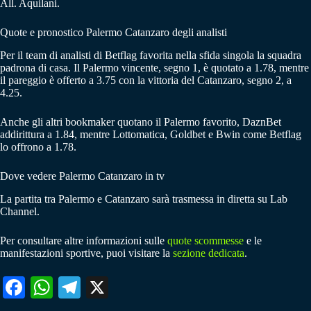
All. Aquilani.
Quote e pronostico Palermo Catanzaro degli analisti
Per il team di analisti di Betflag favorita nella sfida singola la squadra
padrona di casa. Il Palermo vincente, segno 1, è quotato a 1.78, mentre
il pareggio è offerto a 3.75 con la vittoria del Catanzaro, segno 2, a
4.25.
Anche gli altri bookmaker quotano il Palermo favorito, DaznBet
addirittura a 1.84, mentre Lottomatica, Goldbet e Bwin come Betflag
lo offrono a 1.78.
Dove vedere Palermo Catanzaro in tv
La partita tra Palermo e Catanzaro sarà trasmessa in diretta su Lab
Channel.
Per consultare altre informazioni sulle
quote scommesse
e le
manifestazioni sportive, puoi visitare la
sezione dedicata
.
Fa
W
Te
X
ce
ha
le