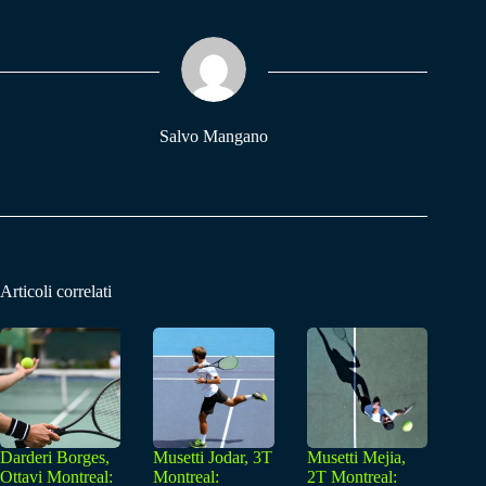
bo
ts
gr
ok
A
a
pp
m
Salvo Mangano
Articoli correlati
Darderi Borges,
Musetti Jodar, 3T
Musetti Mejia,
Ottavi Montreal:
Montreal:
2T Montreal: