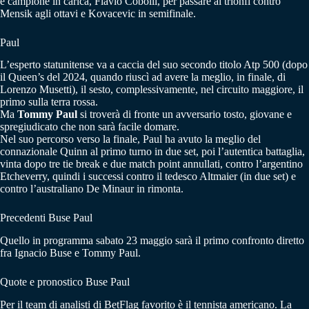
e campione in carica, Flavio Cobolli, per passare ai trionfi contro
Mensik agli ottavi e Kovacevic in semifinale.
Paul
L’esperto statunitense va a caccia del suo secondo titolo Atp 500 (dopo
il Queen’s del 2024, quando riuscì ad avere la meglio, in finale, di
Lorenzo Musetti), il sesto, complessivamente, nel circuito maggiore, il
primo sulla terra rossa.
Ma
Tommy Paul
si troverà di fronte un avversario tosto, giovane e
spregiudicato che non sarà facile domare.
Nel suo percorso verso la finale, Paul ha avuto la meglio del
connazionale Quinn al primo turno in due set, poi l’autentica battaglia,
vinta dopo tre tie break e due match point annullati, contro l’argentino
Etcheverry, quindi i successi contro il tedesco Altmaier (in due set) e
contro l’australiano De Minaur in rimonta.
Precedenti Buse Paul
Quello in programma sabato 23 maggio sarà il primo confronto diretto
fra Ignacio Buse e Tommy Paul.
Quote e pronostico Buse Paul
Per il team di analisti di BetFlag favorito è il tennista americano. La