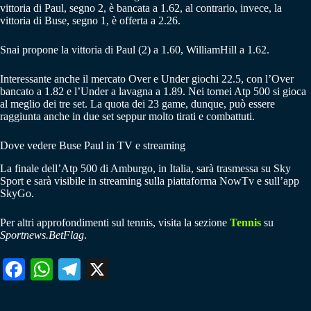
vittoria di Paul, segno 2, è bancata a 1.62, al contrario, invece, la
vittoria di Buse, segno 1, è offerta a 2.26.
Snai propone la vittoria di Paul (2) a 1.60, WilliamHill a 1.62.
Interessante anche il mercato Over e Under giochi 22.5, con l’Over
bancato a 1.82 e l’Under a lavagna a 1.89. Nei tornei Atp 500 si gioca
al meglio dei tre set. La quota dei 23 game, dunque, può essere
raggiunta anche in due set seppur molto tirati e combattuti.
Dove vedere Buse Paul in TV e streaming
La finale dell’Atp 500 di Amburgo, in Italia, sarà trasmessa su Sky
Sport e sarà visibile in streaming sulla piattaforma NowTv e sull’app
SkyGo.
Per altri approfondimenti sul tennis, visita la sezione
Tennis
su
Sportnews.BetFlag
.
Fa
W
Te
X
ce
ha
le