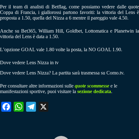
Per il team di analisti di Betflag, come possiamo vedere dalle quote
Coppa di Francia, i giallorossi partono favoriti: la vittoria del Lens è
proposta a 1.50, quella del Nizza a 6 mentre il pareggio vale 4.50.
Anche su Bet365, William Hill, Goldbet, Lottomatica e Planetwin la
vittoria del Lens è data a 1.50.
L’opzione GOAL vale 1.80 volte la posta, la NO GOAL 1.90.
Dove vedere Lens Nizza in tv
Dove vedere Lens Nizza? La partita sarà trasmessa su Como.tv.
Per consultare altre informazioni sulle
quote scommesse
e le
manifestazioni sportive, puoi visitare la
sezione dedicata
.
Fa
W
Te
X
ce
ha
le
bo
ts
gr
ok
A
a