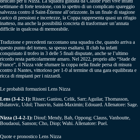
delicato per il Nizza. La squadra guidata da Claude Puel vive infatti
settimane di forte tensione, con lo spettro di un complicato spareggio
salvezza contro il Saint-Étienne all’orizzonte. In un finale di stagione
carico di pressioni e incertezze, la Coppa rappresenta quasi un rifugio
inatteso, ma anche la possibilità concreta di trasformare un’annata
difficile in qualcosa di memorabile.
Tradizione e precedenti raccontano una squadra che, quando arriva a
questo punto del torneo, sa spesso esaltarsi. Il club ha infatti
conquistato il trofeo in 3 delle 5 finali disputate, anche se l’ultimo
ricordo resta particolarmente amaro. Nel 2022, proprio allo “Stade de
France”, il Nizza vide sfumare la coppa nella finale persa di misura
contro il Nantes, vittorioso per 1-0 al termine di una gara equilibrata e
ricca di rimpianti per i nizzardi.
Le probabili formazioni Lens Nizza
Lens (3-4-2-1):
Risser; Ganiou, Celik, Sarr; Aguilar, Thomasson,
Bulatovic, Udol; Thauvin, Saint-Maximin; Edouard. Allenatore: Sage.
Nizza (3-4-2-1):
Diouf; Mendy, Bah, Oppong; Clauss, Vanhoutte,
Boudaoui, Sanson; Cho, Diop; Wahi. Allenatore: Puel.
Quote e pronostico Lens Nizza