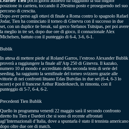
Learner Tien
pochi giorni addietro ha raggiunto la sua miglior
posizione in carriera, toccando il 20esimo posto e proseguendo nel suo
percorso di crescita.
Dopo aver perso agli ottavi di finale a Roma contro lo spagnolo Rafael
Jodar, Tien ha cominciato il torneo di Ginevra con il successo in due
set, con un duplice tie break, sul greco Stefanos Tsitsipas, per poi avere
la meglio in tre set, dopo due ore di gioco, il connazionale Alex
Michelsen, battuto con il punteggio di 6-4, 3-6, 6-1.
Bublik
In attesa di mettere piede al Roland Garros, l’estroso Alexander Bublik
proverà a raggiungere la finale all’Atp 250 di Ginevra. Il kazako,
numero 10 al mondo e accreditato della seconda testa di serie del
seeding, ha raggiunto la semifinale del torneo svizzero grazie alle
vittorie di nei confronti lituano Edas Butvilas in due set (6-4, 6-3 lo
score) e poi il francese Arthur Rinderknech, in rimonta, con il
punteggio di 5-7, 6-4, 6-2.
Precedenti Tien Bublik
Quello in programma venerdì 22 maggio sarà il secondo confronto
diretto fra Tien e Darderi che si sono di recente affrontati
agl’Internazionali d’Italia, dove a spuntarla è stato il tennista americano
dopo oltre due ore di match.