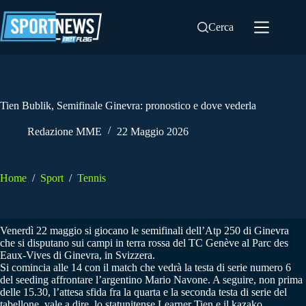
Salta
al
Cerca
contenuto
Tien Bublik, Semifinale Ginevra: pronostico e dove vederla
Redazione MME
22 Maggio 2026
Home
/
Sport
/
Tennis
Venerdì 22 maggio si giocano le semifinali dell’Atp 250 di Ginevra
che si disputano sui campi in terra rossa del TC Genève al Parc des
Eaux-Vives di Ginevra, in Svizzera.
Si comincia alle 14 con il match che vedrà la testa di serie numero 6
del seeding affrontare l’argentino Mario Navone. A seguire, non prima
delle 15.30, l’attesa sfida fra la quarta e la seconda testa di serie del
tabellone, vale a dire, lo statunitense Learner Tien e il kazako