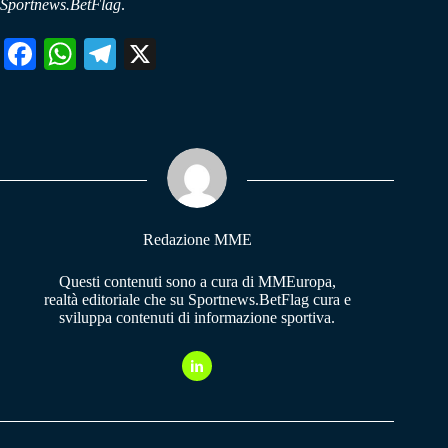
Sportnews.BetFlag
.
Fa
W
Te
X
ce
ha
le
bo
ts
gr
ok
A
a
pp
m
Redazione MME
Questi contenuti sono a cura di MMEuropa,
realtà editoriale che su Sportnews.BetFlag cura e
sviluppa contenuti di informazione sportiva.