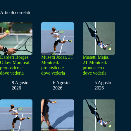
Articoli correlati
Darderi Borges,
Musetti Jodar, 3T
Musetti Mejia,
Ottavi Montreal:
Montreal:
2T Montreal:
pronostico e
pronostico e
pronostico e
dove vederla
dove vederla
dove vederla
8 Agosto
6 Agosto
5 Agosto
2026
2026
2026