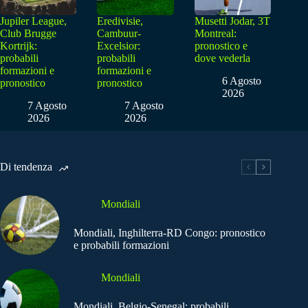
Jupiler League,
Eredivisie,
Musetti Jodar, 3T
Club Brugge
Cambuur-
Montreal:
Kortrijk:
Excelsior:
pronostico e
probabili
probabili
dove vederla
formazioni e
formazioni e
6 Agosto
pronostico
pronostico
2026
7 Agosto
7 Agosto
2026
2026
Di tendenza
Mondiali
Mondiali, Inghilterra-RD Congo: pronostico
e probabili formazioni
Mondiali
Mondiali, Belgio-Senegal: probabili