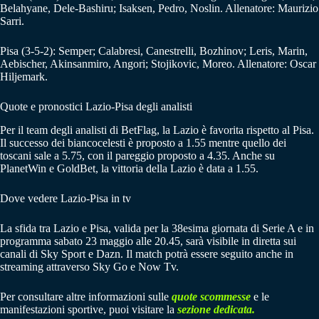
Belahyane, Dele-Bashiru; Isaksen, Pedro, Noslin. Allenatore: Maurizio
Sarri.
Pisa (3-5-2): Semper; Calabresi, Canestrelli, Bozhinov; Leris, Marin,
Aebischer, Akinsanmiro, Angori; Stojikovic, Moreo. Allenatore: Oscar
Hiljemark.
Quote e pronostici Lazio-Pisa degli analisti
Per il team degli analisti di BetFlag, la Lazio è favorita rispetto al Pisa.
Il successo dei biancocelesti è proposto a 1.55 mentre quello dei
toscani sale a 5.75, con il pareggio proposto a 4.35. Anche su
PlanetWin e GoldBet, la vittoria della Lazio è data a 1.55.
Dove vedere Lazio-Pisa in tv
La sfida tra Lazio e Pisa, valida per la 38esima giornata di Serie A e in
programma sabato 23 maggio alle 20.45, sarà visibile in diretta sui
canali di Sky Sport e Dazn. Il match potrà essere seguito anche in
streaming attraverso Sky Go e Now Tv.
Per consultare altre informazioni sulle
quote scommesse
e le
manifestazioni sportive, puoi visitare la
sezione dedicata.