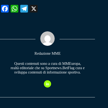
Fa
W
Te
X
ce
ha
le
bo
ts
gr
ok
A
a
pp
m
Redazione MME
Questi contenuti sono a cura di MMEuropa,
realtà editoriale che su Sportnews.BetFlag cura e
sviluppa contenuti di informazione sportiva.