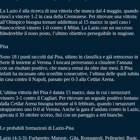
La Lazio è alla ricerca di una vittoria che manca dal 4 maggio, quando
riuscì a vincere 1-2 in casa della Cremonese. Per ritrovare una vittoria
all’Olimpico bisogna tornare addirittura al 15 marzo: in quel caso i
biancocelesti vinsero 1-0 contro il Milan. La Lazio con un successo
blinderebbe il nono posto, l’ultimo obiettivo perseguibile in stagione.
Pisa
Sono 18 i punti raccolti dal Pisa, ultimo in classifica e già retrocesso in
Serie B insieme al Verona. I toscani proveranno a chiudere l’annata
con un risultato positivo, che manca ormai da oltre due mesi. Il Pisa
infatti ha incassato otto sconfitte consecutive, l’ultima delle quali subita
in casa contro il Napoli, passato per 0-3 alla Cetilar Arena.
L’ultima vittoria del Pisa è datata 15 marzo, data in cui i nerazzurri
vinsero 3-1 contro il Cagliari. Per ritrovare un segnale positivo lontano
dalla Cetilar Arena bisogna tornare al 6 febbraio, quando i nerazzurri
strapparono uno 0-0 al Verona. Anche la gara d’andata contro la Lazio,
giocata il 30 ottobre scorso, finì con un pareggio a reti bianche.
Le probabili formazioni di Lazio-Pisa
Lazio (4-3-3): Furlanetto; Marusic, Gila, Romagnoli, Pellegrini; Basic,