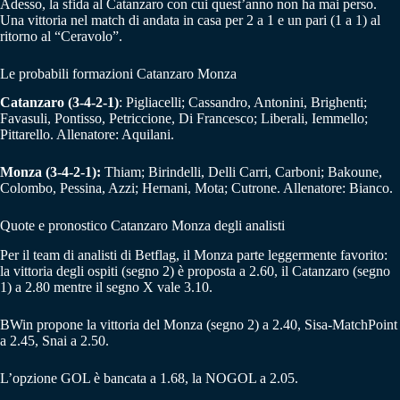
Adesso, la sfida al Catanzaro con cui quest’anno non ha mai perso.
Una vittoria nel match di andata in casa per 2 a 1 e un pari (1 a 1) al
ritorno al “Ceravolo”.
Le probabili formazioni Catanzaro Monza
Catanzaro (3-4-2-1)
: Pigliacelli; Cassandro, Antonini, Brighenti;
Favasuli, Pontisso, Petriccione, Di Francesco; Liberali, Iemmello;
Pittarello. Allenatore: Aquilani.
Monza (3-4-2-1):
Thiam; Birindelli, Delli Carri, Carboni; Bakoune,
Colombo, Pessina, Azzi; Hernani, Mota; Cutrone. Allenatore: Bianco.
Quote e pronostico Catanzaro Monza degli analisti
Per il team di analisti di Betflag, il Monza parte leggermente favorito:
la vittoria degli ospiti (segno 2) è proposta a 2.60, il Catanzaro (segno
1) a 2.80 mentre il segno X vale 3.10.
BWin propone la vittoria del Monza (segno 2) a 2.40, Sisa-MatchPoint
a 2.45, Snai a 2.50.
L’opzione GOL è bancata a 1.68, la NOGOL a 2.05.