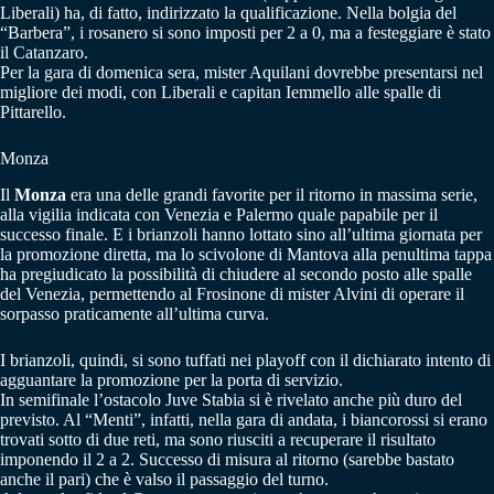
Liberali) ha, di fatto, indirizzato la qualificazione. Nella bolgia del
“Barbera”, i rosanero si sono imposti per 2 a 0, ma a festeggiare è stato
il Catanzaro.
Per la gara di domenica sera, mister Aquilani dovrebbe presentarsi nel
migliore dei modi, con Liberali e capitan Iemmello alle spalle di
Pittarello.
Monza
Il
Monza
era una delle grandi favorite per il ritorno in massima serie,
alla vigilia indicata con Venezia e Palermo quale papabile per il
successo finale. E i brianzoli hanno lottato sino all’ultima giornata per
la promozione diretta, ma lo scivolone di Mantova alla penultima tappa
ha pregiudicato la possibilità di chiudere al secondo posto alle spalle
del Venezia, permettendo al Frosinone di mister Alvini di operare il
sorpasso praticamente all’ultima curva.
I brianzoli, quindi, si sono tuffati nei playoff con il dichiarato intento di
agguantare la promozione per la porta di servizio.
In semifinale l’ostacolo Juve Stabia si è rivelato anche più duro del
previsto. Al “Menti”, infatti, nella gara di andata, i biancorossi si erano
trovati sotto di due reti, ma sono riusciti a recuperare il risultato
imponendo il 2 a 2. Successo di misura al ritorno (sarebbe bastato
anche il pari) che è valso il passaggio del turno.