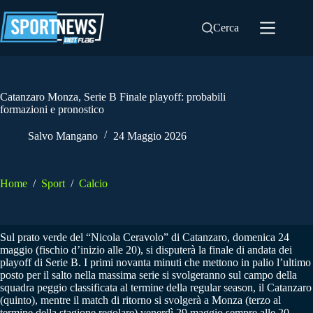
Salta
al
Cerca
contenuto
Catanzaro Monza, Serie B Finale playoff: probabili
formazioni e pronostico
Salvo Mangano
24 Maggio 2026
Home
/
Sport
/
Calcio
Sul prato verde del “Nicola Ceravolo” di Catanzaro, domenica 24
maggio (fischio d’inizio alle 20), si disputerà la finale di andata dei
playoff di Serie B. I primi novanta minuti che mettono in palio l’ultimo
posto per il salto nella massima serie si svolgeranno sul campo della
squadra peggio classificata al termine della regular season, il Catanzaro
(quinto), mentre il match di ritorno si svolgerà a Monza (terzo al
termine della stagione regolare) venerdì 29 maggio sempre alle 20.