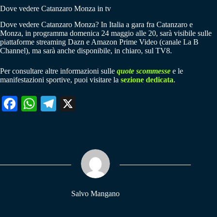
Dove vedere Catanzaro Monza in tv
Dove vedere Catanzaro Monza? In Italia a gara fra Catanzaro e
Monza, in programma domenica 24 maggio alle 20, sarà visibile sulle
piattaforme streaming Dazn e Amazon Prime Video (canale La B
Channel), ma sarà anche disponibile, in chiaro, sul TV8.
Per consultare altre informazioni sulle
quote scommesse
e le
manifestazioni sportive, puoi visitare la
sezione dedicata
.
Fa
W
Te
X
ce
ha
le
bo
ts
gr
ok
A
a
pp
m
Salvo Mangano