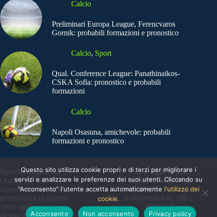
Calcio
Preliminari Europa League, Ferencvaros
Gornik: probabili formazioni e pronostico
Calcio
,
Sport
Qual. Conference League: Panathinaikos-
CSKA Sofia: pronostico e probabili
formazioni
Calcio
Napoli Osasuna, amichevole: probabili
formazioni e pronostico
Questo sito utilizza cookie propri e di terzi per migliorare i
SportNews.BetFlag -
Copyright © 2025
servizi e analizzare le preferenze dei suoi utenti. Cliccando su
Questo sito non
SportNews BetFlag
"Acconsento" l'utente accetta automaticamente
l'utilizzo dei
rappresenta una testata
Sede Legale: Via degli
giornalistica in quanto
Aldobrandeschi, 300 |
cookie.
viene aggiornato senza
00163 | Roma
Acconsento
Non acconsento
Privacy policy
alcuna periodicità