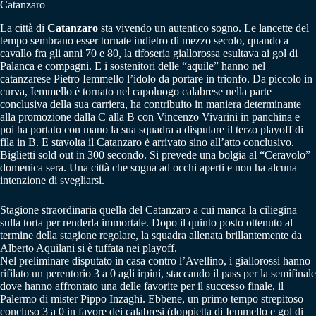
Catanzaro
La città di
Catanzaro
sta vivendo un autentico sogno. Le lancette del
tempo sembrano esser tornate indietro di mezzo secolo, quando a
cavallo fra gli anni 70 e 80, la tifoseria giallorossa esultava ai gol di
Palanca e compagni. E i sostenitori delle “aquile” hanno nel
catanzarese Pietro Iemmello l’idolo da portare in trionfo. Da piccolo in
curva, Iemmello è tornato nel capoluogo calabrese nella parte
conclusiva della sua carriera, ha contribuito in maniera determinante
alla promozione dalla C alla B con Vincenzo Vivarini in panchina e
poi ha portato con mano la sua squadra a disputare il terzo playoff di
fila in B. E stavolta il Catanzaro è arrivato sino all’atto conclusivo.
Biglietti sold out in 300 secondo. Si prevede una bolgia al “Ceravolo”
domenica sera. Una città che sogna ad occhi aperti e non ha alcuna
intenzione di svegliarsi.
Stagione straordinaria quella del Catanzaro a cui manca la ciliegina
sulla torta per renderla immortale. Dopo il quinto posto ottenuto al
termine della stagione regolare, la squadra allenata brillantemente da
Alberto Aquilani si è tuffata nei playoff.
Nel preliminare disputato in casa contro l’Avellino, i giallorossi hanno
rifilato un perentorio 3 a 0 agli irpini, staccando il pass per la semifinale
dove hanno affrontato una delle favorite per il successo finale, il
Palermo di mister Pippo Inzaghi. Ebbene, un primo tempo strepitoso
concluso 3 a 0 in favore dei calabresi (doppietta di Iemmello e gol di