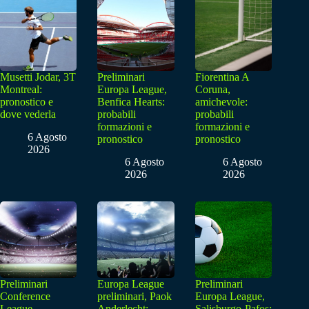
Musetti Jodar, 3T
Preliminari
Fiorentina A
Montreal:
Europa League,
Coruna,
pronostico e
Benfica Hearts:
amichevole:
dove vederla
probabili
probabili
formazioni e
formazioni e
6 Agosto
pronostico
pronostico
2026
6 Agosto
6 Agosto
2026
2026
Preliminari
Europa League
Preliminari
Conference
preliminari, Paok
Europa League,
League,
Anderlecht:
Salisburgo-Pafos: