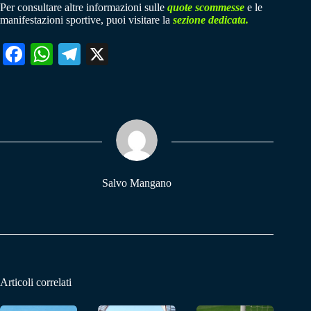
Per consultare altre informazioni sulle
quote scommesse
e le
manifestazioni sportive, puoi visitare la
sezione dedicata.
Fa
W
Te
X
ce
ha
le
bo
ts
gr
ok
A
a
pp
m
Salvo Mangano
Articoli correlati