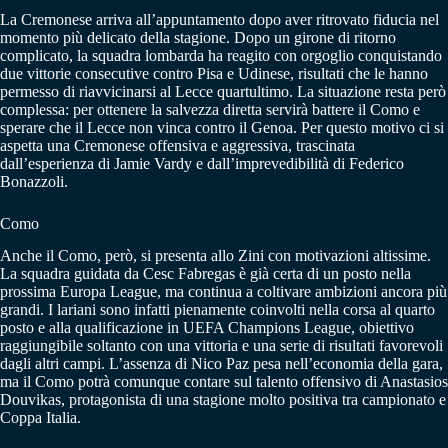
La Cremonese arriva all’appuntamento dopo aver ritrovato fiducia nel
momento più delicato della stagione. Dopo un girone di ritorno
complicato, la squadra lombarda ha reagito con orgoglio conquistando
due vittorie consecutive contro Pisa e Udinese, risultati che le hanno
permesso di riavvicinarsi al Lecce quartultimo. La situazione resta però
complessa: per ottenere la salvezza diretta servirà battere il Como e
sperare che il Lecce non vinca contro il Genoa. Per questo motivo ci si
aspetta una Cremonese offensiva e aggressiva, trascinata
dall’esperienza di Jamie Vardy e dall’imprevedibilità di Federico
Bonazzoli.
Como
Anche il Como, però, si presenta allo Zini con motivazioni altissime.
La squadra guidata da Cesc Fabregas è già certa di un posto nella
prossima Europa League, ma continua a coltivare ambizioni ancora più
grandi. I lariani sono infatti pienamente coinvolti nella corsa al quarto
posto e alla qualificazione in UEFA Champions League, obiettivo
raggiungibile soltanto con una vittoria e una serie di risultati favorevoli
dagli altri campi. L’assenza di Nico Paz pesa nell’economia della gara,
ma il Como potrà comunque contare sul talento offensivo di Anastasios
Douvikas, protagonista di una stagione molto positiva tra campionato e
Coppa Italia.