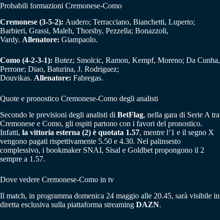
Probabili formazioni Cremonese-Como
Cremonese (3-5-2):
Audero; Terracciano, Bianchetti, Luperto;
Barbieri, Grassi, Maleh, Thorsby, Pezzella; Bonazzoli,
Vardy.
Allenatore:
Giampaolo.
Como (4-2-3-1):
Butez; Smolcic, Ramon, Kempf, Moreno; Da Cunha,
Perrone; Diao, Baturina, J. Rodriguez;
Douvikas.
Allenatore:
Fabregas.
Quote e pronostico Cremonese-Como degli analisti
Secondo le previsioni degli analisti di
BetFlag
, nella gara di Serie A tra
Cremonese e Como, gli ospiti partono con i favori del pronostico.
Infatti,
la vittoria esterna (2) è quotata 1.57
, mentre l’1 e il segno X
vengono pagati rispettivamente 5.50 e 4.30. Nel palinsesto
complessivo, i bookmaker SNAI, Sisal e Goldbet propongono il 2
sempre a 1.57.
Dove vedere Cremonese-Como in tv
Il match, in programma domenica 24 maggio alle 20.45, sarà visibile in
diretta esclusiva sulla piattaforma streaming
DAZN
.