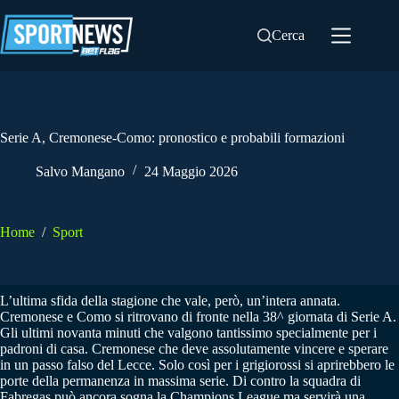
Salta
al
Cerca
contenuto
Serie A, Cremonese-Como: pronostico e probabili formazioni
Salvo Mangano
24 Maggio 2026
Home
/
Sport
L’ultima sfida della stagione che vale, però, un’intera annata.
Cremonese e Como si ritrovano di fronte nella 38^ giornata di Serie A.
Gli ultimi novanta minuti che valgono tantissimo specialmente per i
padroni di casa. Cremonese che deve assolutamente vincere e sperare
in un passo falso del Lecce. Solo così per i grigiorossi si aprirebbero le
porte della permanenza in massima serie. Di contro la squadra di
Fabregas può ancora sogna la Champions League ma servirà una