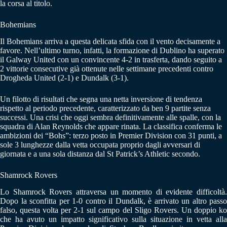
la corsa al titolo.
Bohemians
Il Bohemians arriva a questa delicata sfida con il vento decisamente a
favore. Nell’ultimo turno, infatti, la formazione di Dublino ha superato
il Galway United con un convincente 4-2 in trasferta, dando seguito a
2 vittorie consecutive già ottenute nelle settimane precedenti contro
Drogheda United (2-1) e Dundalk (3-1).
Un filotto di risultati che segna una netta inversione di tendenza
rispetto al periodo precedente, caratterizzato da ben 9 partite senza
successi. Una crisi che oggi sembra definitivamente alle spalle, con la
squadra di Alan Reynolds che appare rinata. La classifica conferma le
ambizioni dei “Bohs”: terzo posto in Premier Division con 31 punti, a
sole 3 lunghezze dalla vetta occupata proprio dagli avversari di
giornata e a una sola distanza dal St Patrick’s Athletic secondo.
Shamrock Rovers
Lo Shamrock Rovers attraversa un momento di evidente difficoltà.
Dopo la sconfitta per 1-0 contro il Dundalk, è arrivato un altro passo
falso, questa volta per 2-1 sul campo del Sligo Rovers. Un doppio ko
che ha avuto un impatto significativo sulla situazione in vetta alla