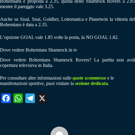
Bohemians è proposta a 2.35, quella dello Shamrock Rovers a 2.85
mentre il pareggio vale 3.25.
Anche su Sisal, Snai, Goldbet, Lottomatica e Planetwin la vittoria del
Bohemians è data a 2.35.
L’opzione GOAL vale 1.85 volte la posta, la NO GOAL 1.82.
Dove vedere Bohemians Shamrock in tv
Dove vedere Bohemians Shamrock Rovers? La partita non avrà
copertura televisiva in Italia.
Per consultare altre informazioni sulle
quote scommesse
e le
manifestazioni sportive, puoi visitare la
sezione dedicata
.
Fa
W
Te
X
ce
ha
le
bo
ts
gr
ok
A
a