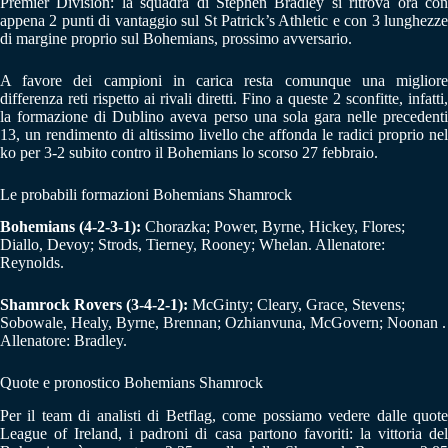
Premier Division: la squadra di Stephen Bradley si ritrova ora con
appena 2 punti di vantaggio sul St Patrick’s Athletic e con 3 lunghezze
di margine proprio sul Bohemians, prossimo avversario.
A favore dei campioni in carica resta comunque una migliore
differenza reti rispetto ai rivali diretti. Fino a queste 2 sconfitte, infatti,
la formazione di Dublino aveva perso una sola gara nelle precedenti
13, un rendimento di altissimo livello che affonda le radici proprio nel
ko per 3-2 subito contro il Bohemians lo scorso 27 febbraio.
Le probabili formazioni Bohemians Shamrock
Bohemians (4-2-3-1):
Chorazka; Power, Byrne, Hickey, Flores;
Diallo, Devoy; Strods, Tierney, Rooney; Whelan. Allenatore:
Reynolds.
Shamrock Rovers (3-4-2-1):
McGinty; Cleary, Grace, Stevens;
Sobowale, Healy, Byrne, Brennan; Ozhianvuna, McGovern; Noonan .
Allenatore: Bradley.
Quote e pronostico Bohemians Shamrock
Per il team di analisti di Betflag, come possiamo vedere dalle quote
League of Ireland, i padroni di casa partono favoriti: la vittoria del