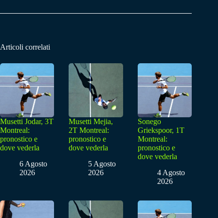
Articoli correlati
Musetti Jodar, 3T
Musetti Mejia,
Sonego
Montreal:
2T Montreal:
Griekspoor, 1T
pronostico e
pronostico e
Montreal:
dove vederla
dove vederla
pronostico e
dove vederla
6 Agosto
5 Agosto
2026
2026
4 Agosto
2026