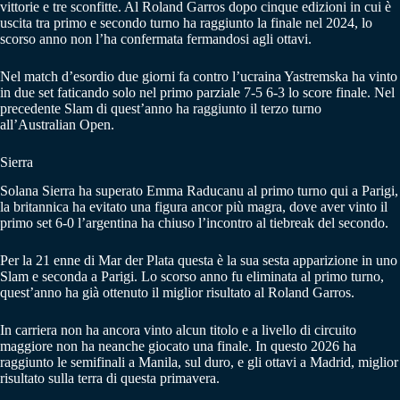
vittorie e tre sconfitte. Al Roland Garros dopo cinque edizioni in cui è
uscita tra primo e secondo turno ha raggiunto la finale nel 2024, lo
scorso anno non l’ha confermata fermandosi agli ottavi.
Nel match d’esordio due giorni fa contro l’ucraina Yastremska ha vinto
in due set faticando solo nel primo parziale 7-5 6-3 lo score finale. Nel
precedente Slam di quest’anno ha raggiunto il terzo turno
all’Australian Open.
Sierra
Solana Sierra ha superato Emma Raducanu al primo turno qui a Parigi,
la britannica ha evitato una figura ancor più magra, dove aver vinto il
primo set 6-0 l’argentina ha chiuso l’incontro al tiebreak del secondo.
Per la 21 enne di Mar der Plata questa è la sua sesta apparizione in uno
Slam e seconda a Parigi. Lo scorso anno fu eliminata al primo turno,
quest’anno ha già ottenuto il miglior risultato al Roland Garros.
In carriera non ha ancora vinto alcun titolo e a livello di circuito
maggiore non ha neanche giocato una finale. In questo 2026 ha
raggiunto le semifinali a Manila, sul duro, e gli ottavi a Madrid, miglior
risultato sulla terra di questa primavera.