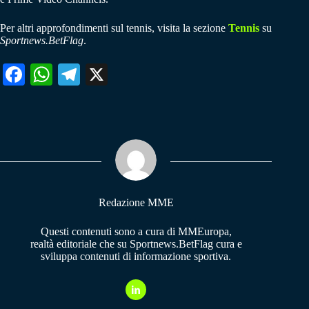
Per altri approfondimenti sul tennis, visita la sezione
Tennis
su
Sportnews.BetFlag
.
Fa
W
Te
X
ce
ha
le
bo
ts
gr
ok
A
a
pp
m
Redazione MME
Questi contenuti sono a cura di MMEuropa,
realtà editoriale che su Sportnews.BetFlag cura e
sviluppa contenuti di informazione sportiva.