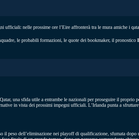
ufficiali: nelle prossime ore l’Eire affronterà tra le mura amiche i qatar
squadre, le probabili formazioni, le quote dei bookmaker, il pronostico
atar, una sfida utile a entrambe le nazionali per proseguire il proprio p
native in vista dei prossimi impegni ufficiali. L’Irlanda punta a sfruttare
il peso dell’eliminazione nei playoff di qualificazione, sfumata dopo u