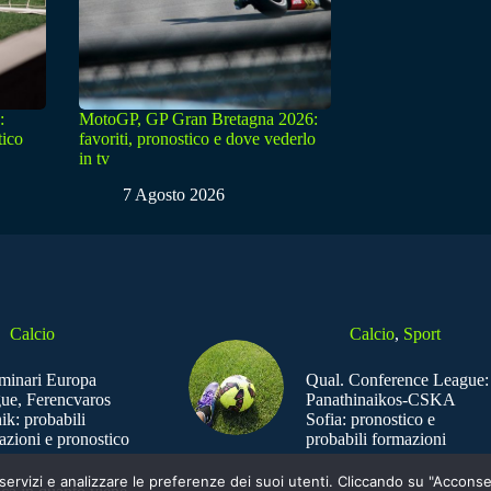
:
MotoGP, GP Gran Bretagna 2026:
tico
favoriti, pronostico e dove vederlo
in tv
7 Agosto 2026
Calcio
Calcio
,
Sport
iminari Europa
Qual. Conference League:
ue, Ferencvaros
Panathinaikos-CSKA
ik: probabili
Sofia: pronostico e
azioni e pronostico
probabili formazioni
e i servizi e analizzare le preferenze dei suoi utenti. Cliccando su "Acco