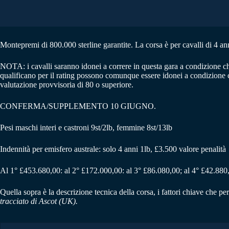
Montepremi di 800.000 sterline garantite. La corsa è per cavalli di 4 ann
NOTA: i cavalli saranno idonei a correre in questa gara a condizione ch
qualificano per il rating possono comunque essere idonei a condizione c
valutazione provvisoria di 80 o superiore.
CONFERMA/SUPPLEMENTO 10 GIUGNO.
Pesi maschi interi e castroni 9st/2lb, femmine 8st/13lb
Indennità per emisfero australe: solo 4 anni 1lb, £3.500 valore penalità
Al 1° £453.680,00: al 2° £172.000,00: al 3° £86.080,00; al 4° £42.880,
Quella sopra è la descrizione tecnica della corsa, i fattori chiave che p
tracciato di Ascot (UK).