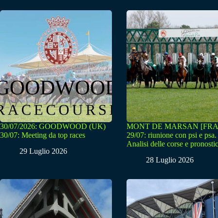
30/07/2026: GOODWOOD (UK)
MONT DE MARSAN [FRA
30/07: Meeting da top races
29/07: riunione con psi e psa.
Analisi delle corse e pronostic
29 Luglio 2026
28 Luglio 2026