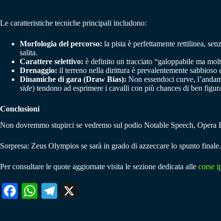
Le caratteristiche tecniche principali includono:
Morfologia del percorso:
la pista è perfettamente rettilinea, sen
salita.
Carattere selettivo:
è definito un tracciato “galoppabile ma molto
Drenaggio:
il terreno nella dirittura è prevalentemente sabbioso 
Dinamiche di gara (Draw Bias):
Non essendoci curve, l’andament
side
) tendono ad esprimere i cavalli con più chances di ben figur
Conclusioni
Non dovremmo stupirci se vedremo sul podio Notable Speech, Opera Bal
Sorpresa: Zeus Olympios se sarà in grado di azzeccare lo spunto finale.
Per consultare le quote aggiornate visita le sezione dedicata alle
corse i
Fa
W
Te
X
ce
ha
le