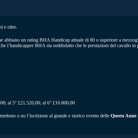
i e oltre.
e abbiano un rating BHA Handicap attuale di 80 o superiore a mezzogiorn
he l’handicapper BHA sia soddisfatto che le prestazioni del cavallo in p
00; al 5° £21.520,00; al 6° £10.800,00
ermettono o no l’iscrizione al grande e storico evento delle
Queen Anne S