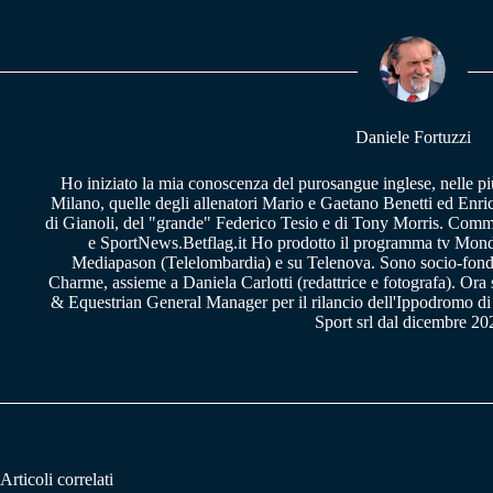
bo
ts
gr
ok
A
a
pp
m
Daniele Fortuzzi
Ho iniziato la mia conoscenza del purosangue inglese, nelle pi
Milano, quelle degli allenatori Mario e Gaetano Benetti ed Enric
di Gianoli, del "grande" Federico Tesio e di Tony Morris. Comm
e SportNews.Betflag.it Ho prodotto il programma tv Mondo
Mediapason (Telelombardia) e su Telenova. Sono socio-fon
Charme, assieme a Daniela Carlotti (redattrice e fotografa). Or
& Equestrian General Manager per il rilancio dell'Ippodromo di
Sport srl dal dicembre 20
Articoli correlati