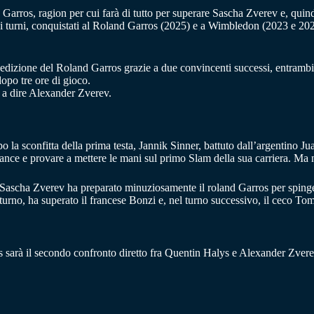
arros, ragion per cui farà di tutto per superare Sascha Zverev e, quindi,
zi turni, conquistati al Roland Garros (2025) e a Wimbledon (2023 e 202
 edizione del Roland Garros grazie a due convincenti successi, entrambi 
dopo tre ore di gioco.
le a dire Alexander Zverev.
o la sconfitta della prima testa, Jannik Sinner, battuto dall’argentino 
hance e provare a mettere le mani sul primo Slam della sua carriera. Ma n
ia, Sascha Zverev ha preparato minuziosamente il roland Garros per spinge
o turno, ha superato il francese Bonzi e, nel turno successivo, il ceco T
arà il secondo confronto diretto fra Quentin Halys e Alexander Zverev.