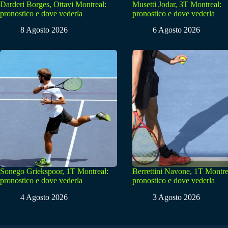
Darderi Borges, Ottavi Montreal:
Musetti Jodar, 3T Montreal:
pronostico e dove vederla
pronostico e dove vederla
8 Agosto 2026
6 Agosto 2026
Sonego Griekspoor, 1T Montreal:
Berrettini Navone, 1T Montre
pronostico e dove vederla
pronostico e dove vederla
4 Agosto 2026
3 Agosto 2026