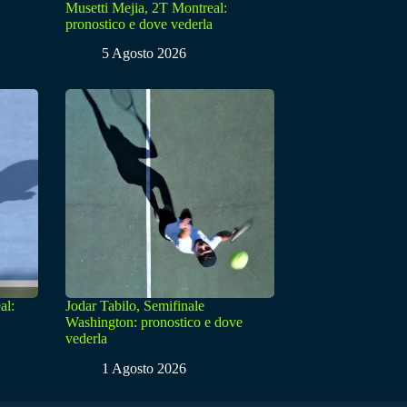
Musetti Mejia, 2T Montreal:
pronostico e dove vederla
5 Agosto 2026
al:
Jodar Tabilo, Semifinale
Washington: pronostico e dove
vederla
1 Agosto 2026