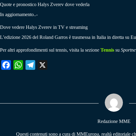
Quote e pronostico Halys Zverev dove vederla
In aggiornamento..-
Dove vedere Halys Zverev in TV e streaming
L’edizione 2026 del Roland Garros è trasmessa in Italia in diretta 
Per altri approfondimenti sul tennis, visita la sezione
Tennis
su
Sportne
Fa
W
Te
X
ce
ha
le
bo
ts
gr
ok
A
a
pp
m
Redazione MME
Questi contenuti sono a cura di MMEuropa, realtà editoriale c