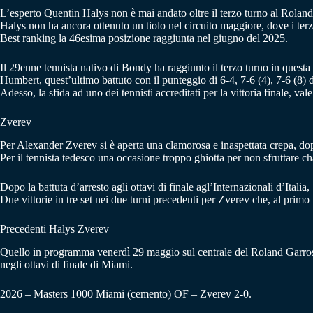
L’esperto Quentin Halys non è mai andato oltre il terzo turno al Roland G
Halys non ha ancora ottenuto un tiolo nel circuito maggiore, dove i ter
Best ranking la 46esima posizione raggiunta nel giugno del 2025.
Il 29enne tennista nativo di Bondy ha raggiunto il terzo turno in questa
Humbert, quest’ultimo battuto con il punteggio di 6-4, 7-6 (4), 7-6 (8) 
Adesso, la sfida ad uno dei tennisti accreditati per la vittoria finale, va
Zverev
Per Alexander Zverev si è aperta una clamorosa e inaspettata crepa, dop
Per il tennista tedesco una occasione troppo ghiotta per non sfruttare c
Dopo la battuta d’arresto agli ottavi di finale agl’Internazionali d’Ital
Due vittorie in tre set nei due turni precedenti per Zverev che, al prim
Precedenti Halys Zverev
Quello in programma venerdì 29 maggio sul centrale del Roland Garros s
negli ottavi di finale di Miami.
2026 – Masters 1000 Miami (cemento) OF – Zverev 2-0.