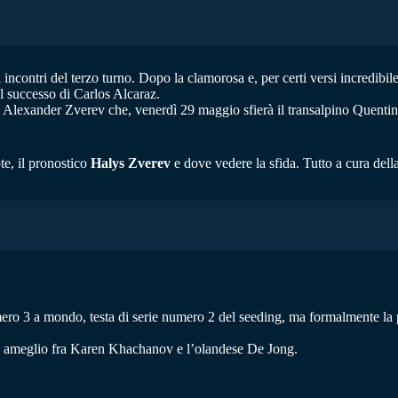
incontri del terzo turno. Dopo la clamorosa e, per certi versi incredibi
el successo di Carlos Alcaraz.
ding, Alexander Zverev che, venerdì 29 maggio sfierà il transalpino Quent
te, il pronostico
Halys Zverev
e dove vedere la sfida. Tutto a cura del
ero 3 a mondo, testa di serie numero 2 del seeding, ma formalmente la 
rà l ameglio fra Karen Khachanov e l’olandese De Jong.