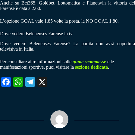
Anche su Bet365, Goldbet, Lottomatica e Planetwin la vittoria del
Farense è data a 2.60.
L’opzione GOAL vale 1.85 volte la posta, la NO GOAL 1.80.
Dove vedere Belenenses Farense in tv
Dove vedere Belenenses Farense? La partita non avrà copertura
televisiva in Italia.
Per consultare altre informazioni sulle
quote scommesse
e le
manifestazioni sportive, puoi visitare la
sezione dedicata
.
Fa
W
Te
X
ce
ha
le
bo
ts
gr
ok
A
a
pp
m