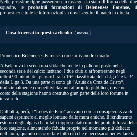
Nelle prossime righe passeremo in rassegna lo stato di forma delle due
squadre, le
probabili formazioni di Belenenses Farense
, i
pronostico e tutte le informazioni su dove seguire il match in diretta.
Cosa troverai in questo articolo:
mostra
Pronostico Belenenses Farense: come arrivano le squadre
A Belem va in scena una sfida che mette in palio un posto nella
seconda serie del calcio lusitano. I due club si affronteranno negli
ultimi 90 minuti del play-off tra la 16^ classificata della Liga 2 e la 3^
della Liga 3. Da una parte ci sono gli “Azuis da Cruz de Cristo”,
tradizionalmente competitivi davanti al proprio pubblico, dove nel
corso della stagione hanno costruito gran parte delle loro fortune in
terza serie.
Dall’altra, però, i “Leões de Faro” arrivano con la consapevolezza di
sapersi esprimere al meglio lontano dalle mura amiche. Il rendimento
esterno degli algarvi ha infatti rappresentato uno dei punti di forza della
loro stagione, alimentando fiducia proprio nel momento più delicato
dell’anno, quando occorre fare tutto ciò che è necessario per evitare la