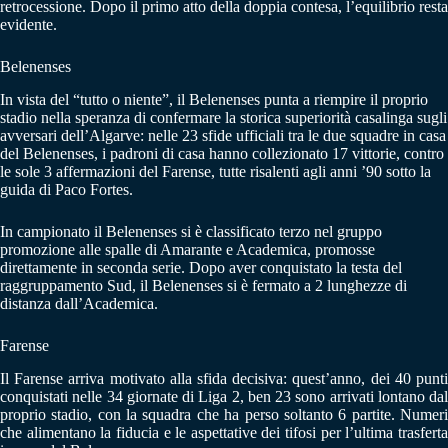
retrocessione. Dopo il primo atto della doppia contesa, l’equilibrio resta
evidente.
Belenenses
In vista del “tutto o niente”, il Belenenses punta a riempire il proprio
stadio nella speranza di confermare la storica superiorità casalinga sugli
avversari dell’Algarve: nelle 23 sfide ufficiali tra le due squadre in casa
del Belenenses, i padroni di casa hanno collezionato 17 vittorie, contro
le sole 3 affermazioni del Farense, tutte risalenti agli anni ’90 sotto la
guida di Paco Fortes.
In campionato il Belenenses si è classificato terzo nel gruppo
promozione alle spalle di Amarante e Academica, promosse
direttamente in seconda serie. Dopo aver conquistato la testa del
raggruppamento Sud, il Belenenses si è fermato a 2 lunghezze di
distanza dall’Academica.
Farense
Il Farense arriva motivato alla sfida decisiva: quest’anno, dei 40 punti
conquistati nelle 34 giornate di Liga 2, ben 23 sono arrivati lontano dal
proprio stadio, con la squadra che ha perso soltanto 6 partite. Numeri
che alimentano la fiducia e le aspettative dei tifosi per l’ultima trasferta