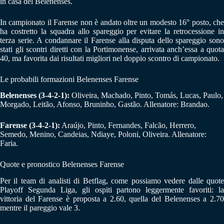
in casa del Belenenses.
In campionato il Farense non è andato oltre un modesto 16° posto, che
ha costretto la squadra allo spareggio per evitare la retrocessione in
terza serie. A condannare il Farense alla disputa dello spareggio sono
stati gli scontri diretti con la Portimonense, arrivata anch’essa a quota
40, ma favorita dai risultati migliori nel doppio scontro di campionato.
Le probabili formazioni Belenenses Farense
Belenenses (3-4-2-1):
Oliveira, Machado, Pinto, Tomás, Lucas, Paulo,
Morgado, Leitão, Afonso, Bruninho, Gastão. Allenatore: Brandao.
Farense (3-4-2-1):
Araújo, Pinto, Fernandes, Falcão, Herrero,
Semedo, Menino, Candeias, Ndiaye, Poloni, Oliveira. Allenatore:
Faria.
Quote e pronostico Belenenses Farense
Per il team di analisti di Betflag, come possiamo vedere dalle quote
Playoff Segunda Liga, gli ospiti partono leggermente favoriti: la
vittoria del Farense è proposta a 2.60, quella del Belenenses a 2.70
mentre il pareggio vale 3.