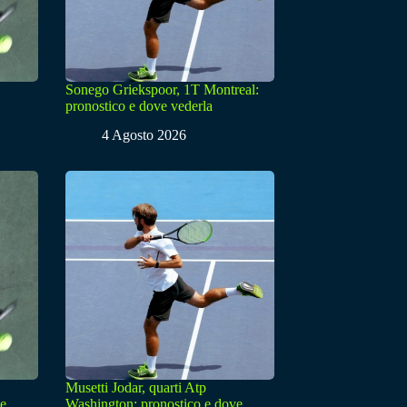
Sonego Griekspoor, 1T Montreal:
pronostico e dove vederla
4 Agosto 2026
Musetti Jodar, quarti Atp
ve
Washington: pronostico e dove