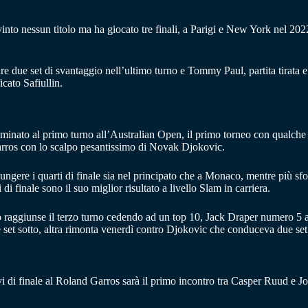
into nessun titolo ma ha giocato tre finali, a Parigi e New York nel 20
re due set di svantaggio nell’ultimo turno e Tommy Paul, partita tirata
icato Safiullin.
inato al primo turno all’Australian Open, il primo torneo con qualche s
Garros con lo scalpo pesantissimo di Novak Djokovic.
giungere i quarti di finale sia nel principato che a Monaco, mentre più sf
di finale sono il suo miglior risultato a livello Slam in carriera.
aggiunse il terzo turno cedendo ad un top 10, Jack Draper numero 5 al 
 set sotto, altra rimonta venerdì contro Djokovic che conduceva due set 
tavi di finale al Roland Garros sarà il primo incontro tra Casper Ruud e 