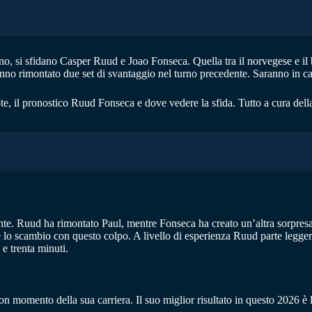
no, si sfidano Casper Ruud e Joao Fonseca. Quella tra il norvegese e il 
 hanno rimontato due set di svantaggio nel turno precedente. Saranno in 
te, il pronostico Ruud Fonseca e dove vedere la sfida. Tutto a cura del
ente. Ruud ha rimontato Paul, mentre Fonseca ha creato un’altra sorpresa
 lo scambio con questo colpo. A livello di esperienza Ruud parte legger
 e trenta minuti.
mento della sua carriera. Il suo miglior risultato in questo 2026 è la 