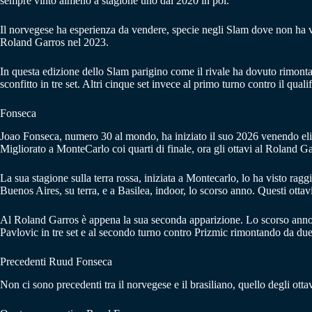
sempre vinto almeno a stagione uno dal 2020 in poi.
Il norvegese ha esperienza da vendere, specie negli Slam dove non ha v
Roland Garros nel 2023.
In questa edizione dello Slam parigino come il rivale ha dovuto rimonta
sconfitto in tre set. Altri cinque set invece al primo turno contro il qualif
Fonseca
Joao Fonseca, numero 30 al mondo, ha iniziato il suo 2026 venendo elim
Migliorato a MonteCarlo coi quarti di finale, ora gli ottavi al Roland 
La sua stagione sulla terra rossa, iniziata a Montecarlo, lo ha visto rag
Buenos Aires, su terra, e a Basilea, indoor, lo scorso anno. Questi ottavi 
Al Roland Garros è appena la sua seconda apparizione. Lo scorso anno r
Pavlovic in tre set e al secondo turno contro Prizmic rimontando da due
Precedenti Ruud Fonseca
Non ci sono precedenti tra il norvegese e il brasiliano, quello degli ot