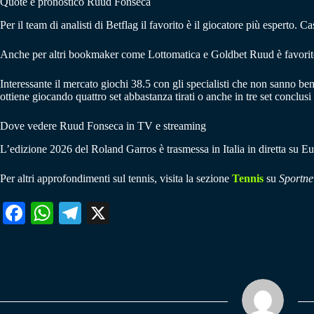
Quote e pronostico Ruud Fonseca
Per il team di analisti di Betflag il favorito è il giocatore più esperto.
Anche per altri bookmaker come Lottomatica e Goldbet Ruud è favorito 
Interessante il mercato giochi 38.5 con gli specialisti che non sanno ben
ottiene giocando quattro set abbastanza tirati o anche in tre set conclusi t
Dove vedere Ruud Fonseca in TV e streaming
L’edizione 2026 del Roland Garros è trasmessa in Italia in diretta 
Per altri approfondimenti sul tennis, visita la sezione
Tennis
su
Sportne
Fa
W
Te
X
ce
ha
le
bo
ts
gr
ok
A
a
pp
m