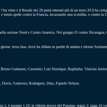
l’ha vinto e il Brasile dei 28 punti ottenuti più di un terzo 20 li ha conqu
e inizio aprile contro la Francia, incassando una sconfitta, e contro la 
 nella sezione Nord e Centro America. Nel gruppo D contro Nicaragua, G
irone, terza fase, dove ha sfidato in partite di andata e ritorno Surinam
os; Bruno Guimares, Casemiro; Luiz Henrique, Raphinha, Vinicius Junio
 Davis, Gutierrez; Rodriguez, Diaz, Fajardo Nelson.
segno 1, è quotato 1.10, la vittoria invece del Panama, segno 2, paga 16 vo