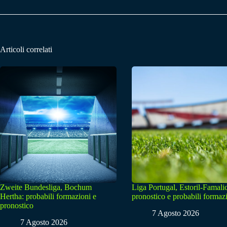
Articoli correlati
Zweite Bundesliga, Bochum
Liga Portugal, Estoril-Famali
Hertha: probabili formazioni e
pronostico e probabili formaz
pronostico
7 Agosto 2026
7 Agosto 2026