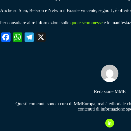
Anche su Snai, Betsson e Netwin il Brasile vincente, segno 1, è offerto
Per consultare altre informazioni sulle
quote scommesse
e le manifestaz
Fa
W
Te
X
ce
ha
le
bo
ts
gr
ok
A
a
pp
m
Redazione MME
Questi contenuti sono a cura di MMEuropa, realtà editoriale c
contenuti di informazione spo