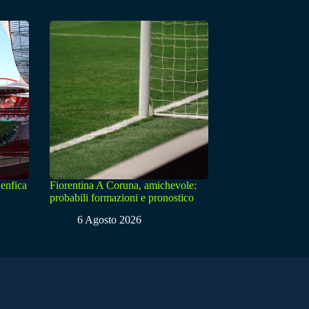
enfica
Fiorentina A Coruna, amichevole:
probabili formazioni e pronostico
6 Agosto 2026