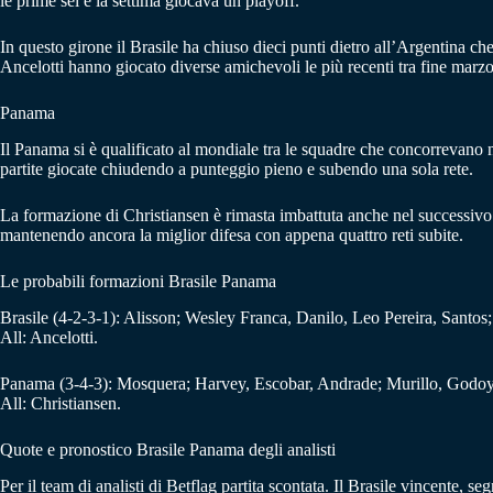
le prime sei e la settima giocava un playoff.
In questo girone il Brasile ha chiuso dieci punti dietro all’Argentina che 
Ancelotti hanno giocato diverse amichevoli le più recenti tra fine marzo 
Panama
Il Panama si è qualificato al mondiale tra le squadre che concorrevano
partite giocate chiudendo a punteggio pieno e subendo una sola rete.
La formazione di Christiansen è rimasta imbattuta anche nel successivo g
mantenendo ancora la miglior difesa con appena quattro reti subite.
Le probabili formazioni Brasile Panama
Brasile (4-2-3-1): Alisson; Wesley Franca, Danilo, Leo Pereira, Sant
All: Ancelotti.
Panama (3-4-3): Mosquera; Harvey, Escobar, Andrade; Murillo, Godoy,
All: Christiansen.
Quote e pronostico Brasile Panama degli analisti
Per il team di analisti di Betflag partita scontata. Il Brasile vincente, 