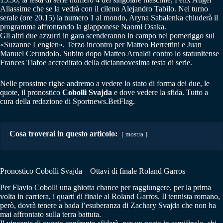
Aliassime che se la vedrà con il cileno Alejandro Tabilo. Nel turno
serale (ore 20.15) la numero 1 al mondo, Aryna Sabalenka chiuderà il
programma affrontando la giapponese Naomi Osaka.
Gli altri due azzurri in gara scenderanno in campo nel pomeriggo sul
«Suzanne Lenglen». Terzo incontro per Matteo Berrettini e Juan
Manuel Cerundolo. Subito dopo Matteo Arnaldi contro lo statunitense
Frances Tiafoe accreditato della diciannovesima testa di serie.
Nelle prossime righe andremo a vedere lo stato di forma dei due, le
quote, il pronostico
Cobolli Svajda
e dove vedere la sfida. Tutto a
cura della redazione di Sportnews.BetFlag.
Cosa troverai in questo articolo:
mostra
Pronostico Cobolli Svajda – Ottavi di finale Roland Garros
Per Flavio Cobolli una ghiotta chance per raggiungere, per la prima
volta in carriera, i quarti di finale al Roland Garros. Il tennista romano,
però, dovrà tenere a bada l’esuberanza di Zachary Svajda che non ha
mai affrontato sulla terra battuta.