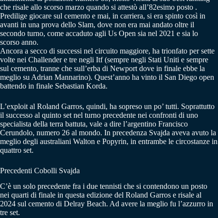
che risale allo scorso marzo quando si attestò all’82esimo posto .
Predilige giocare sul cemento e mai, in carriera, si era spinto così in
avanti in una prova dello Slam, dove non era mai andato oltre il
secondo turno, come accaduto agli Us Open sia nel 2021 e sia lo
scorso anno.
Ancora a secco di successi nel circuito maggiore, ha trionfato per sette
volte nei Challender e tre negli Itf (sempre negli Stati Uniti e sempre
sul cemento, tranne che sull’erba di Newport dove in finale ebbe la
meglio su Adrian Mannarino). Quest’anno ha vinto il San Diego open
battendo in finale Sebastian Korda.
L’exploit al Roland Garros, quindi, ha sopreso un po’ tutti. Soprattutto
il successo al quinto set nel turno precedente nei confronti di uno
specialista della terra battuta, vale a dire l’argentino Francisco
Cerundolo, numero 26 al mondo. In precedenza Svajda aveva avuto la
meglio degli australiani Walton e Popyrin, in entrambe le circostanze in
quattro set.
Precedenti Cobolli Svajda
C’è un solo precedente fra i due tennisti che si contendono un posto
nei quarti di finale in questa edizione del Roland Garros e risale al
2024 sul cemento di Delray Beach. Ad avere la meglio fu l’azzurro in
tre set.