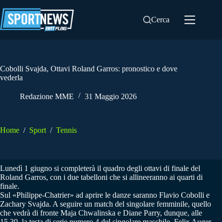
Salta
al
Cerca
contenuto
Cobolli Svajda, Ottavi Roland Garros: pronostico e dove
vederla
Redazione MME
31 Maggio 2026
Home
/
Sport
/
Tennis
Lunedì 1 giugno si completerà il quadro degli ottavi di finale del
Roland Garros, con i due tabelloni che si allineeranno ai quarti di
finale.
Sul «Philippe-Chatrier» ad aprire le danze saranno Flavio Cobolli e
Zachary Svajda. A seguire un match del singolare femminile, quello
che vedrà di fronte Maja Chwalinska e Diane Parry, dunque, alle
15.30, la testa di serie numero 4 del singolare maschile, Felix Auger