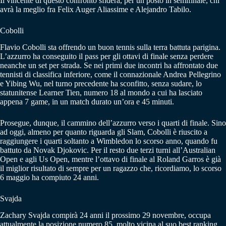
Il vincente di questo confronto sfiderà, per un posto in semifinale, chi
avrà la meglio fra Felix Auger Aliassime e Alejandro Tabilo.
Cobolli
Flavio Cobolli sta offrendo un buon tennis sulla terra battuta parigina.
L’azzurro ha conseguito il pass per gli ottavi di finale senza perdere
neanche un set per strada. Se nei primi due incontri ha affrontato due
tennisti di classifica inferiore, come il connazionale Andrea Pellegrino
e Yibing Wu, nel turno precedente ha sconfitto, senza sudare, lo
statunitense Learner Tien, numero 18 al mondo a cui ha lasciato
appena 7 game, in un match durato un’ora e 45 minuti.
Prosegue, dunque, il cammino dell’azzurro verso i quarti di finale. Sino
ad oggi, almeno per quanto riguarda gli Slam, Cobolli è riuscito a
raggiungere i quarti soltanto a Wimbledon lo scorso anno, quando fu
battuto da Novak Djokovic. Per il resto due terzi turni all’Australian
Open e agli Us Open, mentre l’ottavo di finale al Roland Garros è già
il miglior risultato di sempre per un ragazzo che, ricordiamo, lo scorso
6 maggio ha compiuto 24 anni.
Svajda
Zachary Svajda compirà 24 anni il prossimo 29 novembre, occupa
attualmente la posizione numero 85, molto vicina al suo best ranking