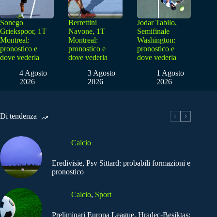
Sonego
Berrettini
Jodar Tabilo,
Griekspoor, 1T
Navone, 1T
Semifinale
Montreal:
Montreal:
Washington:
pronostico e
pronostico e
pronostico e
dove vederla
dove vederla
dove vederla
4 Agosto
3 Agosto
1 Agosto
2026
2026
2026
Di tendenza
Calcio
Eredivisie, Psv Sittard: probabili formazioni e
pronostico
Calcio
,
Sport
Preliminari Europa League, Hradec-Besiktas: