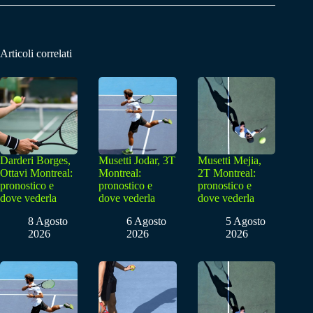
Articoli correlati
Darderi Borges,
Musetti Jodar, 3T
Musetti Mejia,
Ottavi Montreal:
Montreal:
2T Montreal:
pronostico e
pronostico e
pronostico e
dove vederla
dove vederla
dove vederla
8 Agosto
6 Agosto
5 Agosto
2026
2026
2026