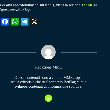
Per altri approfondimenti sul tennis, visita la sezione
Tennis
su
Sportnews.BetFlag
.
Fa
W
Te
X
ce
ha
le
bo
ts
gr
ok
A
a
pp
m
Redazione MME
Questi contenuti sono a cura di MMEuropa,
realtà editoriale che su Sportnews.BetFlag cura e
sviluppa contenuti di informazione sportiva.