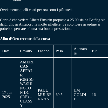
Ovviamente quelli citati per ora sono i più attesi.
Certo è che vedere Albert Einstein proposto a 25.00 sia da Betflag sia
dagli UK in Antepost, fa molto riflettere. Se solo fosse in ordine si
potrebbe pensare ad una sua buona prestazione.
Albo d’Oro recente della corsa
Allenato
Data
Cavallo
Fantino
Peso
BP
re
AMERI
CAN
AFFAI
R
(GB)
5G
WASHI
NGTO
PAUL
JIM
17 Jun
N DC
MULRE
60.5
GOLDI
16
2025
(IRE) –
NNAN
E
CLASS
Y