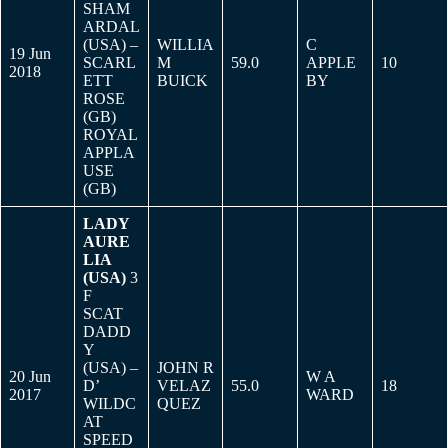
SHAM
ARDAL
(USA) –
WILLIA
C
19 Jun
SCARL
M
59.0
APPLE
10
2018
ETT
BUICK
BY
ROSE
(GB)
ROYAL
APPLA
USE
(GB)
LADY
AURE
LIA
(USA)
3
F
SCAT
DADD
Y
(USA) –
JOHN R
20 Jun
W A
D’
VELAZ
55.0
18
2017
WARD
WILDC
QUEZ
AT
SPEED