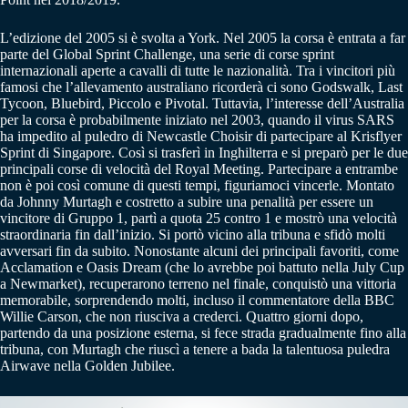
L’edizione del 2005 si è svolta a York. Nel 2005 la corsa è entrata a far
parte del Global Sprint Challenge, una serie di corse sprint
internazionali aperte a cavalli di tutte le nazionalità. Tra i vincitori più
famosi che l’allevamento australiano ricorderà ci sono Godswalk, Last
Tycoon, Bluebird, Piccolo e Pivotal. Tuttavia, l’interesse dell’Australia
per la corsa è probabilmente iniziato nel 2003, quando il virus SARS
ha impedito al puledro di Newcastle Choisir di partecipare al Krisflyer
Sprint di Singapore. Così si trasferì in Inghilterra e si preparò per le due
principali corse di velocità del Royal Meeting. Partecipare a entrambe
non è poi così comune di questi tempi, figuriamoci vincerle. Montato
da Johnny Murtagh e costretto a subire una penalità per essere un
vincitore di Gruppo 1, partì a quota 25 contro 1 e mostrò una velocità
straordinaria fin dall’inizio. Si portò vicino alla tribuna e sfidò molti
avversari fin da subito. Nonostante alcuni dei principali favoriti, come
Acclamation e Oasis Dream (che lo avrebbe poi battuto nella July Cup
a Newmarket), recuperarono terreno nel finale, conquistò una vittoria
memorabile, sorprendendo molti, incluso il commentatore della BBC
Willie Carson, che non riusciva a crederci. Quattro giorni dopo,
partendo da una posizione esterna, si fece strada gradualmente fino alla
tribuna, con Murtagh che riuscì a tenere a bada la talentuosa puledra
Airwave nella Golden Jubilee.