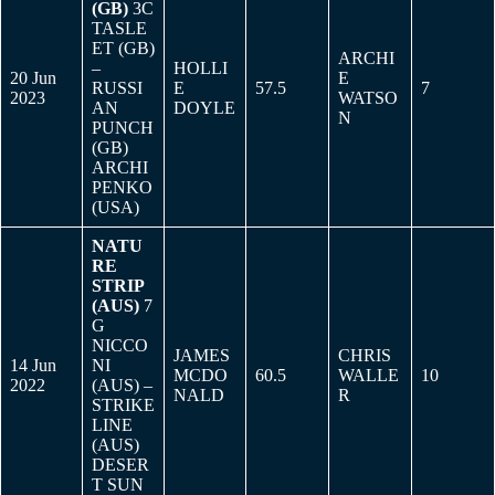
(GB)
3C
TASLE
ET (GB)
ARCHI
–
HOLLI
20 Jun
E
RUSSI
E
57.5
7
2023
WATSO
AN
DOYLE
N
PUNCH
(GB)
ARCHI
PENKO
(USA)
NATU
RE
STRIP
(AUS)
7
G
NICCO
JAMES
CHRIS
14 Jun
NI
MCDO
60.5
WALLE
10
2022
(AUS) –
NALD
R
STRIKE
LINE
(AUS)
DESER
T SUN