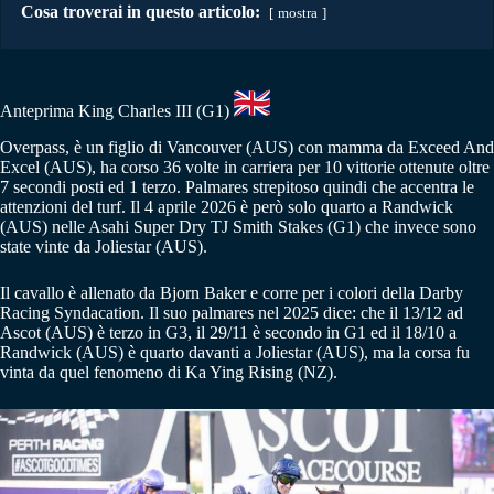
Cosa troverai in questo articolo:
mostra
Anteprima King Charles III (G1)
Overpass, è un figlio di Vancouver (AUS) con mamma da Exceed And
Excel (AUS), ha corso 36 volte in carriera per 10 vittorie ottenute oltre
7 secondi posti ed 1 terzo. Palmares strepitoso quindi che accentra le
attenzioni del turf. Il 4 aprile 2026 è però solo quarto a Randwick
(AUS) nelle Asahi Super Dry TJ Smith Stakes (G1) che invece sono
state vinte da Joliestar (AUS).
Il cavallo è allenato da Bjorn Baker e corre per i colori della Darby
Racing Syndacation. Il suo palmares nel 2025 dice: che il 13/12 ad
Ascot (AUS) è terzo in G3, il 29/11 è secondo in G1 ed il 18/10 a
Randwick (AUS) è quarto davanti a Joliestar (AUS), ma la corsa fu
vinta da quel fenomeno di Ka Ying Rising (NZ).