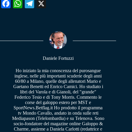
Fa
W
Te
X
ce
ha
le
bo
ts
gr
ok
A
a
pp
m
Daniele Fortuzzi
Ho iniziato la mia conoscenza del purosangue
inglese, nelle più importanti scuderie degli anni
60/80 a Milano, quelle degli allenatori Mario e
Gaetano Benetti ed Enrico Camici. Ho studiato i
libri del Varola e di Gianoli, del "grande"
Federico Tesio e di Tony Morris. Commento le
corse del galoppo estero per MST e
SportNews.Betflag.it Ho prodotto il programma
tv Mondo Cavallo, andato in onda sulle reti
Mediapason (Telelombardia) e su Telenova. Sono
socio-fondatore del magazine online Galoppo &
Charme, assieme a Daniela Carlotti (redattrice e