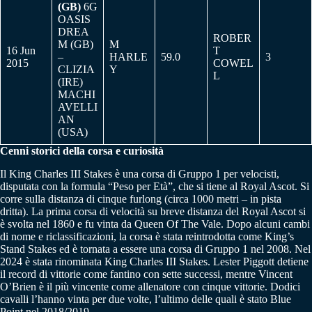
(GB)
6G
OASIS
DREA
ROBER
M (GB)
M
16 Jun
T
–
HARLE
59.0
3
2015
COWEL
CLIZIA
Y
L
(IRE)
MACHI
AVELLI
AN
(USA)
Cenni storici della corsa e curiosità
Il King Charles III Stakes è una corsa di Gruppo 1 per velocisti,
disputata con la formula “Peso per Età”, che si tiene al Royal Ascot. Si
corre sulla distanza di cinque furlong (circa 1000 metri – in pista
dritta). La prima corsa di velocità su breve distanza del Royal Ascot si
è svolta nel 1860 e fu vinta da Queen Of The Vale. Dopo alcuni cambi
di nome e riclassificazioni, la corsa è stata reintrodotta come King’s
Stand Stakes ed è tornata a essere una corsa di Gruppo 1 nel 2008. Nel
2024 è stata rinominata King Charles III Stakes. Lester Piggott detiene
il record di vittorie come fantino con sette successi, mentre Vincent
O’Brien è il più vincente come allenatore con cinque vittorie. Dodici
cavalli l’hanno vinta per due volte, l’ultimo delle quali è stato Blue
Point nel 2018/2019.