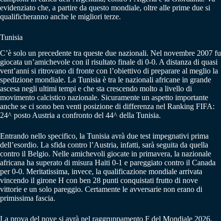
evidenziato che, a partire da questo mondiale, oltre alle prime due si
qualificheranno anche le migliori terze.
Tunisia
C’è solo un precedente tra queste due nazionali. Nel novembre 2007 fu
giocata un’amichevole con il risultato finale di 0-0. A distanza di quasi
vent’anni si ritrovano di fronte con l’obiettivo di preparare al meglio la
spedizione mondiale. La Tunisia è tra le nazionali africane in grande
ascesa negli ultimi tempi e che sta crescendo molto a livello di
movimento calcistico nazionale. Sicuramente un aspetto importante
anche se ci sono ben venti posizione di differenza nel Ranking FIFA:
24^ posto Austria a confronto del 44^ della Tunisia.
Entrando nello specifico, la Tunisia avrà due test impegnativi prima
dell’esordio. La sfida contro l’Austria, infatti, sarà seguita da quella
contro il Belgio. Nelle amichevoli giocate in primavera, la nazionale
africana ha superato di misura Haiti 0-1 e pareggiato contro il Canada
per 0-0. Meritatissima, invece, la qualificazione mondiale arrivata
vincendo il girone H con ben 28 punti conquistati frutto di nove
vittorie e un solo pareggio. Certamente le avversarie non erano di
primissima fascia.
La prova del nove si avrà nel raggruppamento F del Mondiale 2026.