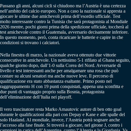
Passano gli anni, alcuni cicli si chiudono ma l’Austria è una certezza
nell’ambito del calcio europeo. Non a caso la nazionale si appresta a
giocare le ultime due amichevoli prima dell’esordio ufficiale. Test
molto interessante contro la Tunisia che sarà protagonista al Mondiale
2026 mentre, pochi giorni prima della spedizione ufficiale, toccherà al
test amichevole contro il Guatemala, avversario decisamente inferiore.
In questo momento, però, conta ricaricare le batterie e capire in che
condizioni si trovano i calciatori.
Nella finestra di marzo, la nazionale aveva ottenuto due vittorie
consecutive in amichevole. Un nettissimo 5-1 rifilato al Ghana seguito,
qualche giorno dopo, dall’1-0 sulla Corea del Nord. Avversarie di
livello e test interessanti anche per amalgamare una rosa che può
contare su alcuni senatori ma anche nuove leve. Il percorso di
qualificazione era stato abbastanza esaltante. Primo posto nel
raggruppamento H con 19 punti conquistati, appena una sconfitta e
due punti di vantaggio proprio sulla Bosnia, protagonista
dell’eliminazione dell’Italia nei playoff.
Il vero trascinatore resta Marko Arnautovic autore di ben otto goal
durante le qualificazioni alla pari con Depay e Kane e alle spalle del
solo Haaland. Al mondiale, invece, l’Austria potrà sognare anche
l’accesso alla fase finale. Si troverà a giocare, nel girone J, contro i
campioni in carica dell’Argentina, contro l’Algeria e la Giordania. Va