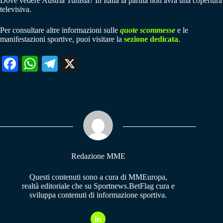
Dove vedere Austria Tunisia? In Italia la partita non avrà una copertura
televisiva.
Per consultare altre informazioni sulle
quote scommesse
e le
manifestazioni sportive, puoi visitare la
sezione dedicata
.
Fa
W
Te
X
ce
ha
le
bo
ts
gr
ok
A
a
pp
m
Redazione MME
Questi contenuti sono a cura di MMEuropa,
realtà editoriale che su Sportnews.BetFlag cura e
sviluppa contenuti di informazione sportiva.