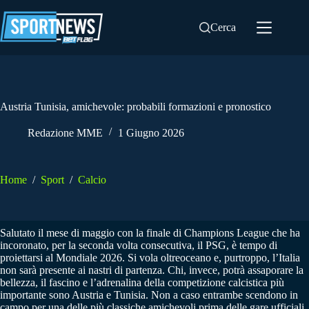
Salta
al
Cerca
contenuto
Austria Tunisia, amichevole: probabili formazioni e pronostico
Redazione MME
1 Giugno 2026
Home
/
Sport
/
Calcio
Salutato il mese di maggio con la finale di Champions League che ha
incoronato, per la seconda volta consecutiva, il PSG, è tempo di
proiettarsi al Mondiale 2026. Si vola oltreoceano e, purtroppo, l’Italia
non sarà presente ai nastri di partenza. Chi, invece, potrà assaporare la
bellezza, il fascino e l’adrenalina della competizione calcistica più
importante sono Austria e Tunisia. Non a caso entrambe scendono in
campo per una delle più classiche amichevoli prima delle gare ufficiali.