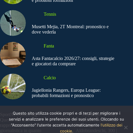
e probabili formazioni
Tennis
Musetti Mejia, 2T Montreal: pronostico e
dove vederla
Fanta
Asta Fantacalcio 2026/27: consigli, strategie
e giocatori da comprare
Calcio
Jagiellonia Rangers, Europa League:
probabili formazioni e pronostico
Questo sito utilizza cookie propri e di terzi per migliorare i
SportNews.BetFlag -
Copyright © 2025
servizi e analizzare le preferenze dei suoi utenti. Cliccando su
Questo sito non
SportNews BetFlag
"Acconsento" l'utente accetta automaticamente
l'utilizzo dei
rappresenta una testata
Sede Legale: Via degli
giornalistica in quanto
Aldobrandeschi, 300 |
cookie.