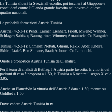
La Tunisia sfiderà la Svezia all’esordio, poi toccherà al Giappone e
concluderà contro l’Olanda grande favorita nel novero di queste
quattro nazionali.
Le probabili formazioni Austria Tunisia
Austria (4-2-3-1): Pentz; Laimer, Lienhart, Friedl, Mwene; Wanner,
Schlager; Sabitzer, Baumgartner, Wimmer; Arnautovic. Ct: Rangnick.
Tunisia (4-2-3-1): Chmakh; Neftati, Ghram, Rekik, Abdi; Khdira,
Skhiri; Ltaief, Ben Slimane, Saad; Achouri. Ct: Lamouchi.
Quote e pronostico Austria Tunisia degli analisti
Per il team di analisti di Betflag, l’Austria parte favorita: la vittoria dei
padroni di casa è proposta a 1.50, la Tunisia a 6 mentre il segno X vale
3.95.
Anche su PlanetWin la vittoria dell’Austria è data a 1.50, mentre su
Goldbet a 1.50.
Dove vedere Austria Tunisia in tv