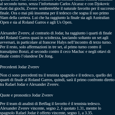
al secondo turno, senza l’infortunato Carlos Alcaraz e con Djokovic
fuoti dai giochi, Zverev sembrerebbe il naturale favorito per il successo
finale. Ora o mai più insomma per il tedesco che sogna il suo primo
Slam della carriera. Lui che ha raggiunto la finale sia agli Australian
Open e sia al Roland Garros e agli Us Open.
Alexander Zverev, al contrario di Jodar, ha raggiunto i quarti di finale
del Roland Garros quasi in scioltezza, lasciando soltanto un set agli
avversari, in particolare al francese Halys nell’incontro di terzo turno.
Per il resto, solo affermazioni in tre set, al primo turno contro il
transalpino Bonzi, al secondo contro il ceco Machac e negli ottavi di
finale contro l’olandese De Jong.
Precedenti Jodar Zverev
Non ci sono precedenti tra il tennista spagnolo e il tedesco, quello dei
quarti di finale al Roland Garros, quindi, sarà il primo confronto diretto
tra Rafael Jodar e Alexander Zverev.
Quote e pronostico Jodar Zverev
Per il team di analisti di Betflag il favorito è il tennista tedesco.
Alexander Zverev vincente, segno 2, è quotato 1.31, mentre lo
spagnolo Rafael Jodar è offerto vincente, segno 1, a 3.35.