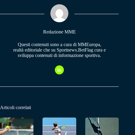
ok
A
a
pp
m
Redazione MME
Questi contenuti sono a cura di MMEuropa,
realtà editoriale che su Sportnews.BetFlag cura e
sviluppa contenuti di informazione sportiva.
Articoli correlati