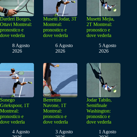
Darderi Borges,
Musetti Jodar, 3T
Musetti Mejia,
Ottavi Montreal:
Montreal:
2T Montreal:
pronostico e
pronostico e
pronostico e
dove vederla
dove vederla
dove vederla
8 Agosto
6 Agosto
5 Agosto
2026
2026
2026
Sonego
Berrettini
Jodar Tabilo,
Griekspoor, 1T
Navone, 1T
Semifinale
Montreal:
Montreal:
Washington:
pronostico e
pronostico e
pronostico e
dove vederla
dove vederla
dove vederla
4 Agosto
3 Agosto
1 Agosto