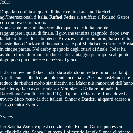
Jodar
Dopo la sconfitta ai quarti di finale contro Luciano Darderi
agl’Internazionali d’Italia,
Rafael Jodar
si è tuffato al Roland Garros
con rinnovate ambizioni.
Non è stato un cammino semplice quello che lo ha portato a
raggiungere i quarti di finale. Il giovane tennista spagnolo, dopo aver
battuto in tre set lo statunitense Kovacevic al primo turno, ha sconfitto
l’australiano Duckworth in quattro set e poi Michelsen e Carreno Busta
in cinque partite. Nel derby spagnolo degli ottavi di finale, Jodar ha
avuto la forza di rimontare due set di svantaggio per imporsi al quinto
dopo poco più di tre ore e mezza di gioco.
Il diciannovenne Rafael Jodar sta scalando in fretta e furia il ranking
Atp. Il tennista iberico, attualmente, occupa la 29esima posizione ed è
reduce da risultati molto significativi nei Major più importanti dell’anno
sulla terra, dopo aver trionfato a Marrakech. Dalla semifinale di
Barcellona (sconfitta contro Fils), ai quarti a Madrid e Roma dove ha
trovato disco rosso da due italiani, Sinner e Darderi, ai quarti adesso a
Parigi contro Zverev.
Zverev
Per
Sascha Zverev
questa edizione del Roland Garros può essere
quella della vita. Senza il numero 1 al mondo Jannik Sinner, eliminato