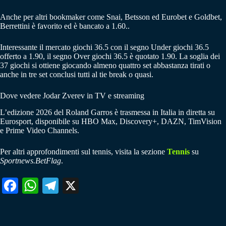
Anche per altri bookmaker come Snai, Betsson ed Eurobet e Goldbet,
Berrettini è favorito ed è bancato a 1.60..
Interessante il mercato giochi 36.5 con il segno Under giochi 36.5
offerto a 1.90, il segno Over giochi 36.5 è quotato 1.90. La soglia dei
37 giochi si ottiene giocando almeno quattro set abbastanza tirati o
anche in tre set conclusi tutti al tie break o quasi.
Dove vedere Jodar Zverev in TV e streaming
L’edizione 2026 del Roland Garros è trasmessa in Italia in diretta su
Eurosport, disponibile su HBO Max, Discovery+, DAZN, TimVision
e Prime Video Channels.
Per altri approfondimenti sul tennis, visita la sezione
Tennis
su
Sportnews.BetFlag
.
Fa
W
Te
X
ce
ha
le
bo
ts
gr