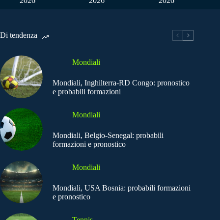
2026
2026
2026
Di tendenza
Mondiali
Mondiali, Inghilterra-RD Congo: pronostico
e probabili formazioni
Mondiali
Mondiali, Belgio-Senegal: probabili
formazioni e pronostico
Mondiali
Mondiali, USA Bosnia: probabili formazioni
e pronostico
Tennis