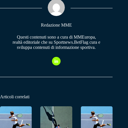
pp
m
Redazione MME
Questi contenuti sono a cura di MMEuropa,
realtà editoriale che su Sportnews.BetFlag cura e
sviluppa contenuti di informazione sportiva.
Articoli correlati