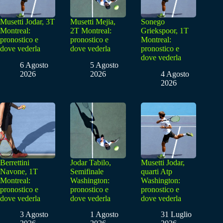
Musetti Jodar, 3T
Musetti Mejia,
Sonego
Montreal:
2T Montreal:
Griekspoor, 1T
pronostico e
pronostico e
Montreal:
dove vederla
dove vederla
pronostico e
dove vederla
6 Agosto
5 Agosto
2026
2026
4 Agosto
2026
Berrettini
Jodar Tabilo,
Musetti Jodar,
Navone, 1T
Semifinale
quarti Atp
Montreal:
Washington:
Washington:
pronostico e
pronostico e
pronostico e
dove vederla
dove vederla
dove vederla
3 Agosto
1 Agosto
31 Luglio