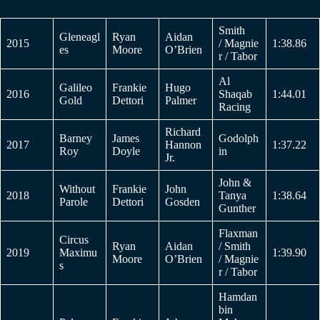
Smith
Gleneagl
Ryan
Aidan
2015
/ Magnie
1:38.86
es
Moore
O’Brien
r / Tabor
Al
Galileo
Frankie
Hugo
2016
Shaqab
1:44.01
Gold
Dettori
Palmer
Racing
Richard
Barney
James
Godolph
2017
Hannon
1:37.22
Roy
Doyle
in
Jr.
John &
Without
Frankie
John
2018
Tanya
1:38.64
Parole
Dettori
Gosden
Gunther
Flaxman
Circus
Ryan
Aidan
/ Smith
2019
Maximu
1:39.90
Moore
O’Brien
/ Magnie
s
r / Tabor
Hamdan
bin