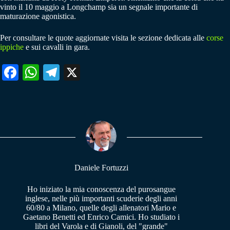
vinto il 10 maggio a Longchamp sia un segnale importante di
maturazione agonistica.
Per consultare le quote aggiornate visita le sezione dedicata alle
corse
ippiche
e sui cavalli in gara.
Fa
W
Te
X
ce
ha
le
bo
ts
gr
ok
A
a
pp
m
Daniele Fortuzzi
Ho iniziato la mia conoscenza del purosangue
inglese, nelle più importanti scuderie degli anni
60/80 a Milano, quelle degli allenatori Mario e
Gaetano Benetti ed Enrico Camici. Ho studiato i
libri del Varola e di Gianoli, del "grande"