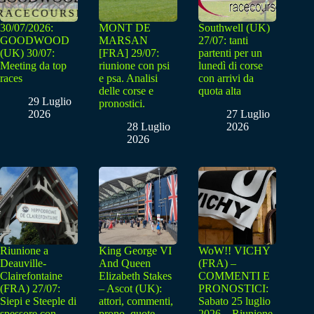
30/07/2026:
MONT DE
Southwell (UK)
GOODWOOD
MARSAN
27/07: tanti
(UK) 30/07:
[FRA] 29/07:
partenti per un
Meeting da top
riunione con psi
lunedì di corse
races
e psa. Analisi
con arrivi da
delle corse e
quota alta
29 Luglio
pronostici.
2026
27 Luglio
28 Luglio
2026
2026
Riunione a
King George VI
WoW!! VICHY
Deauville-
And Queen
(FRA) –
Clairefontaine
Elizabeth Stakes
COMMENTI E
(FRA) 27/07:
– Ascot (UK):
PRONOSTICI:
Siepi e Steeple di
attori, commenti,
Sabato 25 luglio
spessore con
prono, quote
2026 – Riunione