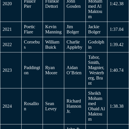
Palace
Frankie
John
Moham
2020
1:42.38
Pier
Dettori
Gosden
med Al
Maktou
m
Poetic
Kevin
Jim
Jackie
2021
1:37.04
Flare
Manning
Bolger
Bolger
Coroebu
William
Charlie
Godolph
2022
1:39.42
s
Buick
Appleby
in
Tabor,
Smith,
Paddingt
Ryan
Aidan
Magnier,
2023
1:40.74
on
Moore
O’Brien
Westerb
erg, Bra
nt
Sheikh
Moham
Richard
Rosallio
Sean
med
2024
Hannon
1:38.38
n
Levey
Obaid Al
Jr.
Maktou
m