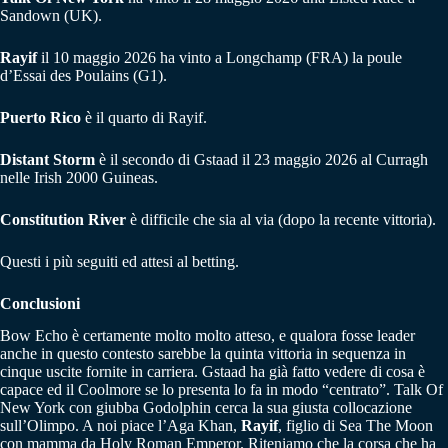
Sandown (UK).
Rayif
il 10 maggio 2026 ha vinto a Longchamp (FRA) la poule
d’Essai des Poulains (G1).
Puerto Rico
è il quarto di Rayif.
Distant Storm
è il secondo di Gstaad il 23 maggio 2026 al Curragh
nelle Irish 2000 Guineas.
Constitution River
è difficile che sia al via (dopo la recente vittoria).
Questi i più seguiti ed attesi al betting.
Conclusioni
Bow Echo è certamente molto molto atteso, e qualora fosse leader
anche in questo contesto sarebbe la quinta vittoria in sequenza in
cinque uscite fornite in carriera. Gstaad ha già fatto vedere di cosa è
capace ed il Coolmore se lo presenta lo fa in modo “centrato”. Talk Of
New York con giubba Godolphin cerca la sua giusta collocazione
sull’Olimpo. A noi piace l’Aga Khan,
Rayif
, figlio di Sea The Moon
con mamma da Holy Roman Emperor. Riteniamo che la corsa che ha