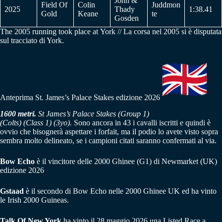
John &
Field Of
Colin
Juddmon
2025
Thady
1:38.41
Gold
Keane
te
Gosden
The 2005 running took place at York // La corsa nel 2005 si è disputata
sul tracciato di York.
Anteprima St. James’s Palace Stakes edizione 2026
1600 metri.
St James’s Palace Stakes (Group 1)
(Colts) (Class 1) (3yo).
Sono ancora in 43 i cavalli iscritti e quindi è
ovvio che bisognerà aspettare i forfait, ma il podio lo avete visto sopra
sembra molto delineato, se i campioni citati saranno confermati al via.
Bow Echo
è il vincitore delle 2000 Ghinee (G1) di Newmarket (UK)
edizione 2026
Gstaad
è il secondo di Bow Echo nelle 2000 Ghinee UK ed ha vinto
le Irish 2000 Guineas.
Talk Of New York
ha vinto il 28 maggio 2026 una Listed Race a